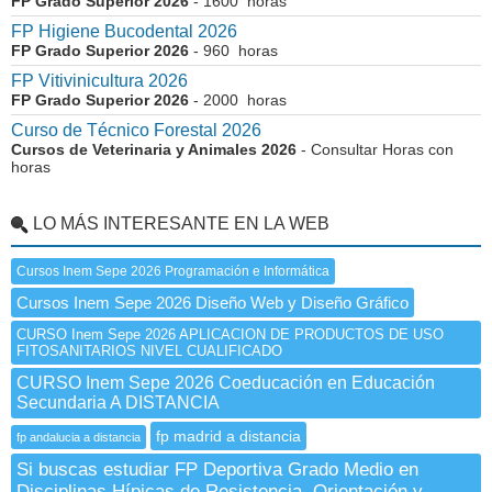
FP Grado Superior 2026
- 1600 horas
FP Higiene Bucodental 2026
FP Grado Superior 2026
- 960 horas
FP Vitivinicultura 2026
FP Grado Superior 2026
- 2000 horas
Curso de Técnico Forestal 2026
Cursos de Veterinaria y Animales 2026
- Consultar Horas con
horas
LO MÁS INTERESANTE EN LA WEB
Cursos Inem Sepe 2026 Programación e Informática
Cursos Inem Sepe 2026 Diseño Web y Diseño Gráfico
CURSO Inem Sepe 2026 APLICACION DE PRODUCTOS DE USO
FITOSANITARIOS NIVEL CUALIFICADO
CURSO Inem Sepe 2026 Coeducación en Educación
Secundaria A DISTANCIA
fp madrid a distancia
fp andalucia a distancia
Si buscas estudiar FP Deportiva Grado Medio en
Disciplinas Hípicas de Resistencia, Orientación y