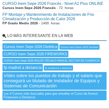
CURSO Inem Sepe 2026 Francés - Nivel A2 Plus ONLINE
Cursos Inem Sepe 2026 Francés
- 72 horas
FP Montaje y Mantenimiento de Instalaciones de Frio
Climatización y Producción de Calor 2026
FP Grado Medio 2026
- 1400 horas
LO MÁS INTERESANTE EN LA WEB
Cursos Inem Sepe 2026 Dietética
Cursos Inem Sepe 2026 Sanidad
CURSO Inem Sepe 2026 FIREWORKS
CURSO Inem Sepe 2026 INGLÉS TÉCNICO PARA EL SECTOR DE COMERCIO
fp madrid a distancia
fp andalucia a distancia
Vídeo sobre los puestos de trabajo y el salario que
conseguirá un titulado de Instalador de Equipos y
Sistemas de Comunicación
Los 4 Cursos más buscados para que estudies el Curso de Asesor
Financiero a Distancia