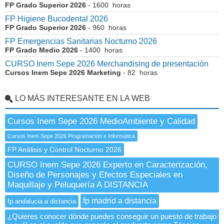
FP Grado Superior 2026
- 1600 horas
FP Higiene Bucodental 2026
FP Grado Superior 2026
- 960 horas
FP Emergencias Sanitarias Nocturno 2026
FP Grado Medio 2026
- 1400 horas
CURSO Inem Sepe 2026 Merchandising de presentación
Cursos Inem Sepe 2026 Marketing
- 82 horas
LO MÁS INTERESANTE EN LA WEB
Cursos Inem Sepe 2026 MedioAmbiente y Calidad
Cursos Inem Sepe 2026 Programación e Informática
FP Análisis y Control Nocturno 2026
CURSO Inem Sepe 2026 Experto en Caracterización,
Diseño de Personajes y Efectos Especiales en
Maquillaje y Peluquería A DISTANCIA
fp madrid a distancia
fp andalucia a distancia
¿Quieres conocer dónde puedes conseguir un puesto de trabajo