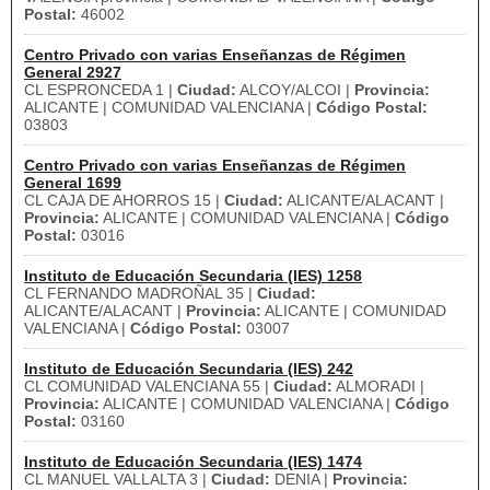
Postal:
46002
Centro Privado con varias Enseñanzas de Régimen
General 2927
CL ESPRONCEDA 1 |
Ciudad:
ALCOY/ALCOI |
Provincia:
ALICANTE | COMUNIDAD VALENCIANA |
Código Postal:
03803
Centro Privado con varias Enseñanzas de Régimen
General 1699
CL CAJA DE AHORROS 15 |
Ciudad:
ALICANTE/ALACANT |
Provincia:
ALICANTE | COMUNIDAD VALENCIANA |
Código
Postal:
03016
Instituto de Educación Secundaria (IES) 1258
CL FERNANDO MADROÑAL 35 |
Ciudad:
ALICANTE/ALACANT |
Provincia:
ALICANTE | COMUNIDAD
VALENCIANA |
Código Postal:
03007
Instituto de Educación Secundaria (IES) 242
CL COMUNIDAD VALENCIANA 55 |
Ciudad:
ALMORADI |
Provincia:
ALICANTE | COMUNIDAD VALENCIANA |
Código
Postal:
03160
Instituto de Educación Secundaria (IES) 1474
CL MANUEL VALLALTA 3 |
Ciudad:
DENIA |
Provincia: