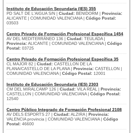
Instituto de Educación Secundaria (IES) 355
PD SALT DE L'AIGUA S/N |
Ciudad:
BENIDORM |
Provincia:
ALICANTE | COMUNIDAD VALENCIANA |
Código Postal:
03503
Centro Privado de Formación Profesional Específica 1454
AV DEL MEDITERRÁNEO 136 |
Ciudad:
TEULADA |
Provincia:
ALICANTE | COMUNIDAD VALENCIANA |
Código
Postal:
03725
Centro Privado de Formación Profesional Específica 35
CL MAJOR 82 |
Ciudad:
CASTELLON DE LA
PLANA/CASTELLO DE LA PLANA |
Provincia:
CASTELLON |
COMUNIDAD VALENCIANA |
Código Postal:
12001
Instituto de Educación Secundaria (IES) 2303
CM DEL MIRALCAMP 126 |
Ciudad:
VILA REAL |
Provincia:
CASTELLON | COMUNIDAD VALENCIANA |
Código Postal:
12540
Centro Público Integrado de Formación Profesional 2108
AV DELS ESPORTS 27 |
Ciudad:
ALZIRA |
Provincia:
VALENCIA provincia | COMUNIDAD VALENCIANA |
Código
Postal:
46600