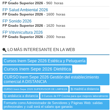
FP Grado Superior 2026
- 960 horas
FP Salud Ambiental 2026
FP Grado Superior 2026
- 1600 horas
FP Sonido 2026
FP Grado Superior 2026
- 1620 horas
FP Vitivinicultura 2026
FP Grado Superior 2026
- 2000 horas
LO MÁS INTERESANTE EN LA WEB
Cursos Inem Sepe 2026 Estética y Peluquería
Cursos Inem Sepe 2026 Dietética
CURSO Inem Sepe 2026 Gestión del establecimiento
comercial A DISTANCIA
fp madrid a distancia
CURSO Inem Sepe 2026 SUPERVISOR DE LIMPIEZA
fp andalucia a distancia
3 Cursos de FP Cocina para que mejores laboralmente
Formarte como Administrador de Servidores y Páginas Web: salidas
profesionales y cuál será el salario que ganarás