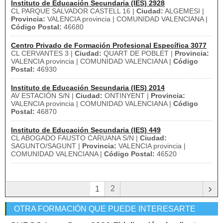
Instituto de Educación Secundaria (IES) 2928
CL PARQUE SALVADOR CASTELL 16 |
Ciudad:
ALGEMESI |
Provincia:
VALENCIA provincia | COMUNIDAD VALENCIANA |
Código Postal:
46680
Centro Privado de Formación Profesional Específica 3077
CL CERVANTES 3 |
Ciudad:
QUART DE POBLET |
Provincia:
VALENCIA provincia | COMUNIDAD VALENCIANA |
Código
Postal:
46930
Instituto de Educación Secundaria (IES) 2014
AV ESTACIÓN S/N |
Ciudad:
ONTINYENT |
Provincia:
VALENCIA provincia | COMUNIDAD VALENCIANA |
Código
Postal:
46870
Instituto de Educación Secundaria (IES) 449
CL ABOGADO FAUSTO CARUANA S/N |
Ciudad:
SAGUNTO/SAGUNT |
Provincia:
VALENCIA provincia |
COMUNIDAD VALENCIANA |
Código Postal:
46520
›
2
1
OTRA FORMACIÓN QUE PUEDE INTERESARTE