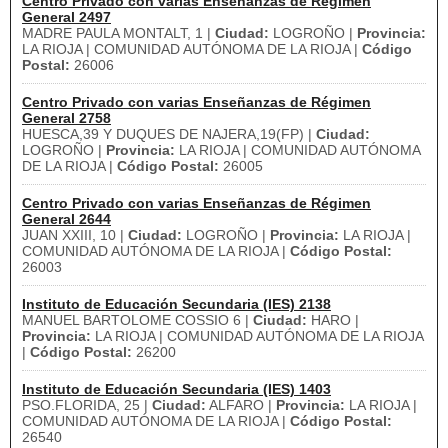
Centro Privado con varias Enseñanzas de Régimen
General 2497
MADRE PAULA MONTALT, 1 |
Ciudad:
LOGROÑO |
Provincia:
LA RIOJA | COMUNIDAD AUTÓNOMA DE LA RIOJA |
Código
Postal:
26006
Centro Privado con varias Enseñanzas de Régimen
General 2758
HUESCA,39 Y DUQUES DE NAJERA,19(FP) |
Ciudad:
LOGROÑO |
Provincia:
LA RIOJA | COMUNIDAD AUTÓNOMA
DE LA RIOJA |
Código Postal:
26005
Centro Privado con varias Enseñanzas de Régimen
General 2644
JUAN XXIII, 10 |
Ciudad:
LOGROÑO |
Provincia:
LA RIOJA |
COMUNIDAD AUTÓNOMA DE LA RIOJA |
Código Postal:
26003
Instituto de Educación Secundaria (IES) 2138
MANUEL BARTOLOME COSSIO 6 |
Ciudad:
HARO |
Provincia:
LA RIOJA | COMUNIDAD AUTÓNOMA DE LA RIOJA
|
Código Postal:
26200
Instituto de Educación Secundaria (IES) 1403
PSO.FLORIDA, 25 |
Ciudad:
ALFARO |
Provincia:
LA RIOJA |
COMUNIDAD AUTÓNOMA DE LA RIOJA |
Código Postal:
26540