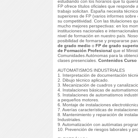
estudiando con los horarios que tú quier
FP ofrece títulos oficiales que responde
trabajo solicitan. España necesita técni
superiores de FP (varios informes sobre
su competitividad. Con las titulaciones qu
mucho mejores perspectivas: en los mom
instituciones nacionales e internacional
nivel de formación en nuestro país. Noso
posibilidad de formarse y prepararse para
de grado medio
o
FP de grado superio
de Formación Profesional
que el Minis
Comunidades Autónomas para la obtención 
clases presenciales.
Contenidos Curso d
AUTOMATISMOS INDUSTRIALES
1. Interpretación de documentación técni
2. Dibujo técnico aplicado.
3. Mecanización de cuadros y canalizaci
4. Instalaciones básicas de automatismos
5. Instalaciones de automatismos industr
a pequeños motores.
6. Montaje de instalaciones electrotécni
7. Averías características de instalacio
8. Mantenimiento y reparación de instal
Industriales.
9. Automatización con autómatas progra
10. Prevención de riesgos laborales y pr