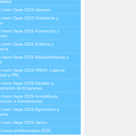
ilidad
s Inem Sepe 2026 Idiomas
 Inem Sepe 2026 Hostelería y
mo
s Inem Sepe 2026 Formación y
ción
 Inem Sepe 2026 Estética y
ería
s Inem Sepe 2026 MedioAmbiente y
d
s Inem Sepe 2026 RRHH, Laboral,
idad y PRL
s Inem Sepe 2026 Gestión y
stración de Empresas
 Inem Sepe 2026 Inmobiliaria,
ucción e Instalaciones
 Inem Sepe 2026 Agricultura y
ería
s Inem Sepe 2026 Varios
Cursos profesionales 2026