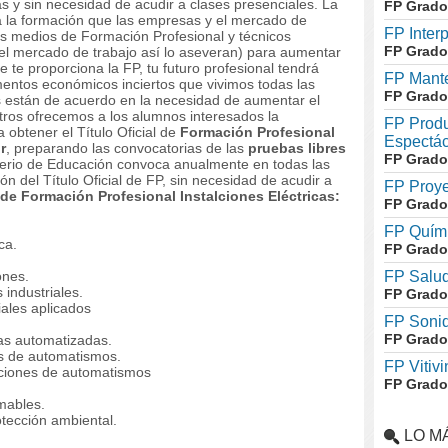
as y sin necesidad de acudir a clases presenciales. La
FP Grado
 a la formación que las empresas y el mercado de
FP Inter
cos medios de Formación Profesional y técnicos
FP Grado
 el mercado de trabajo así lo aseveran) para aumentar
e te proporciona la FP, tu futuro profesional tendrá
FP Mante
entos económicos inciertos que vivimos todas las
FP Grado
es están de acuerdo en la necesidad de aumentar el
tros ofrecemos a los alumnos interesados la
FP Produ
 obtener el Título Oficial de
Formación Profesional
Espectác
r
, preparando las convocatorias de las
pruebas libres
FP Grado
terio de Educación convoca anualmente en todas las
del Título Oficial de FP, sin necesidad de acudir a
FP Proye
e Formación Profesional Instalciones Eléctricas:
FP Grado
FP Quími
ca.
FP Grado
ones.
FP Salud
 industriales.
FP Grado
iales aplicados
FP Soni
FP Grado
cas automatizadas.
nes de automatismos.
FP Vitivi
aciones de automatismos
FP Grado
mables.
otección ambiental.
LO M