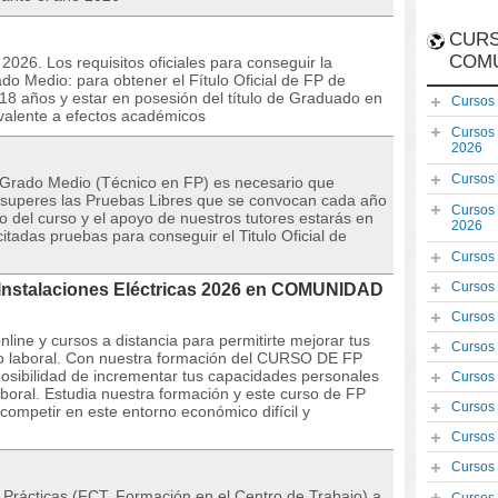
CURS
COM
 2026. Los requisitos oficiales para conseguir la
ado Medio: para obtener el Fítulo Oficial de FP de
8 años y estar en posesión del título de Graduado en
Cursos
valente a efectos académicos
Cursos
2026
Cursos
de Grado Medio (Técnico en FP) es necesario que
so superes las Pruebas Libres que se convocan cada año
Cursos
 del curso y el apoyo de nuestros tutores estarás en
2026
citadas pruebas para conseguir el Titulo Oficial de
Cursos
Cursos
P Instalaciones Eléctricas 2026 en COMUNIDAD
Cursos
line y cursos a distancia para permitirte mejorar tus
Cursos
 laboral. Con nuestra formación del CURSO DE FP
 posibilidad de incrementar tus capacidades personales
Cursos
aboral. Estudia nuestra formación y este curso de FP
Cursos
competir en este entorno económico difícil y
Cursos
Cursos
la Prácticas (FCT, Formación en el Centro de Trabajo) a