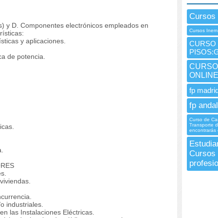
Cursos
os) y D. Componentes electrónicos empleados en
Cursos Inem
rísticas:
sticas y aplicaciones.
CURSO I
PISOS:
a de potencia.
CURSO I
ONLIN
fp madrid
fp andal
Curso de Ca
Transporte d
icas.
encontrarás 
Estudia
a.
Cursos 
profesi
ORES
es.
 viviendas.
ncurrencia.
o industriales.
n las Instalaciones Eléctricas.