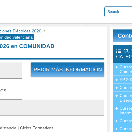
ciones Eléctricas 2026
Cont
unidad valenciana
s 2026 en COMUNIDAD
CU
CATEG
Cursos
PEDIR MÁS INFORMACIÓN
Comer
FP 20
Cursos
LOS
Curso
Diseño
Curso
Inform
Curso
distancia | Ciclos Formativos
Curso