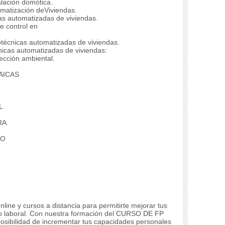
lación domótica.
omatización deViviendas.
cas automatizadas de viviendas.
e control en
otécnicas automatizadas de viviendas.
cnicas automatizadas de viviendas:
tección ambiental.
AICAS
L
RA
JO
line y cursos a distancia para permitirte mejorar tus
 laboral. Con nuestra formación del CURSO DE FP
 posibilidad de incrementar tus capacidades personales