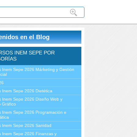
enidos en el Blog
RSOS INEM SEPE POR
ORÍAS
 Inem Sepe 2026 Márketing y Gestión
cial
26
 Inem Sepe 2026 Dietética
s Inem Sepe 2026 Diseño Web y
 Gráfico
s Inem Sepe 2026 Programación e
ática
s Inem Sepe 2026 Sanidad
s Inem Sepe 2026 Finanzas y