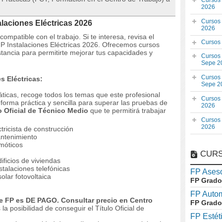
Cursos
2026
Cursos
alaciones Eléctricas 2026
2026
mpatible con el trabajo. Si te interesa, revisa el
Cursos
 FP Instalaciones Eléctricas 2026. Ofrecemos cursos
stancia para permitirte mejorar tus capacidades y
Cursos
Sepe 2
Cursos
s Eléctricas:
Sepe 2
áticas, recoge todos los temas que este profesional
Cursos
 forma práctica y sencilla para superar las pruebas de
2026
o Oficial de Técnico Medio
que te permitirá trabajar
Cursos
2026
tricista de construcción
mantenimiento
móticos
CURS
ificios de viviendas
talaciones telefónicas
FP Aseso
olar fotovoltaica
FP Grado
FP Auto
 FP es DE PAGO. Consultar precio en Centro
FP Grado
 la posibilidad de conseguir el Título Oficial de
FP Estét