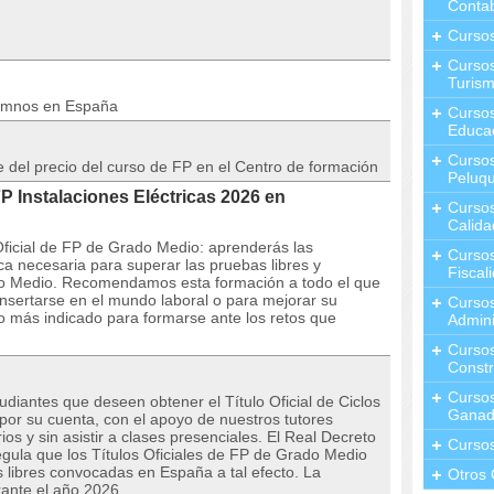
Contab
Curso
Cursos
Turis
lumnos en España
Curso
Educa
Cursos
l precio del curso de FP en el Centro de formación
Peluqu
 Instalaciones Eléctricas 2026 en
Curso
Calida
Oficial de FP de Grado Medio: aprenderás las
Curso
ca necesaria para superar las pruebas libres y
Fiscal
ado Medio. Recomendamos esta formación a todo el que
 insertarse en el mundo laboral o para mejorar su
Curso
o más indicado para formarse ante los retos que
Admini
Cursos
Constr
Cursos
udiantes que deseen obtener el Título Oficial de Ciclos
Ganad
or su cuenta, con el apoyo de nuestros tutores
ios y sin asistir a clases presenciales. El Real Decreto
Curso
egula que los Títulos Oficiales de FP de Grado Medio
libres convocadas en España a tal efecto. La
Otros 
rante el año 2026