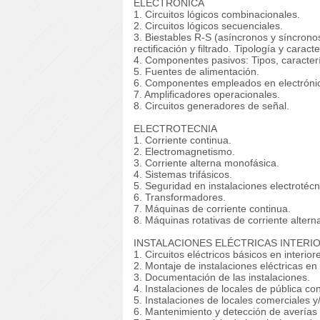
ELECTRÓNICA
1. Circuitos lógicos combinacionales.
2. Circuitos lógicos secuenciales.
3. Biestables R-S (asíncronos y síncron
rectificación y filtrado. Tipología y caracte
4. Componentes pasivos: Tipos, caracterí
5. Fuentes de alimentación.
6. Componentes empleados en electrónic
7. Amplificadores operacionales.
8. Circuitos generadores de señal.
ELECTROTECNIA
1. Corriente continua.
2. Electromagnetismo.
3. Corriente alterna monofásica.
4. Sistemas trifásicos.
5. Seguridad en instalaciones electrotécn
6. Transformadores.
7. Máquinas de corriente continua.
8. Máquinas rotativas de corriente altern
INSTALACIONES ELÉCTRICAS INTERI
1. Circuitos eléctricos básicos en interior
2. Montaje de instalaciones eléctricas en
3. Documentación de las instalaciones.
4. Instalaciones de locales de pública co
5. Instalaciones de locales comerciales y/
6. Mantenimiento y detección de averías e