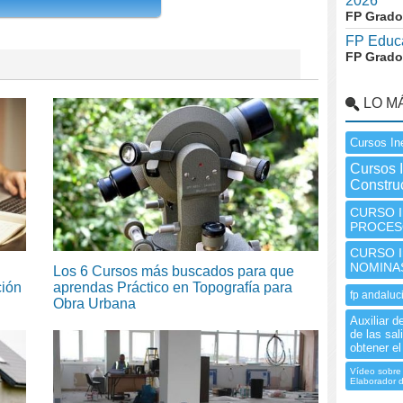
2026
FP Grado
FP Educa
FP Grado
LO M
Cursos In
Cursos 
Construc
CURSO I
PROCES
CURSO I
NOMINAS
Los 6 Cursos más buscados para que
ción
aprendas Práctico en Topografía para
fp andaluc
Obra Urbana
Auxiliar d
de las sal
obtener el 
Vídeo sobre 
Elaborador 