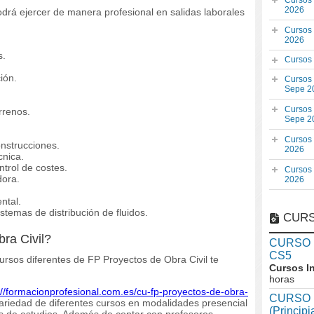
Cursos
2026
odrá ejercer de manera profesional en salidas laborales
Cursos
2026
s.
Cursos
ión.
Cursos
Sepe 2
Cursos
rrenos.
Sepe 2
Cursos
onstrucciones.
2026
cnica.
ntrol de costes.
Cursos
dora.
2026
ntal.
stemas de distribución de fluidos.
CURS
ra Civil?
CURSO In
CS5
rsos diferentes de FP Proyectos de Obra Civil te
Cursos I
horas
://formacionprofesional.com.es/cu-fp-proyectos-de-obra-
CURSO I
riedad de diferentes cursos en modalidades presencial
(Princip
cas de estudios. Además de contar con profesores