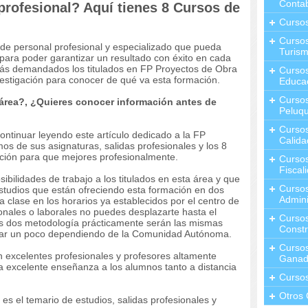
Contab
profesional? Aquí tienes 8 Cursos de
Curso
Cursos
 de personal profesional y especializado que pueda
Turis
l para poder garantizar un resultado con éxito en cada
más demandados los titulados en FP Proyectos de Obra
Curso
nvestigación para conocer de qué va esta formación.
Educa
Cursos
 área?, ¿Quieres conocer información antes de
Peluqu
Curso
continuar leyendo este artículo dedicado a la FP
Calida
os de sus asignaturas, salidas profesionales y los 8
ción para que mejores profesionalmente.
Curso
Fiscal
ibilidades de trabajo a los titulados en esta área y que
Curso
studios que están ofreciendo esta formación en dos
Admini
a clase en los horarios ya establecidos por el centro de
sonales o laborales no puedes desplazarte hasta el
Cursos
as dos metodología prácticamente serán las mismas
Constr
riar un poco dependiendo de la Comunidad Autónoma.
Cursos
n excelentes profesionales y profesores altamente
Ganad
na excelente enseñanza a los alumnos tanto a distancia
Curso
Otros 
es el temario de estudios, salidas profesionales y