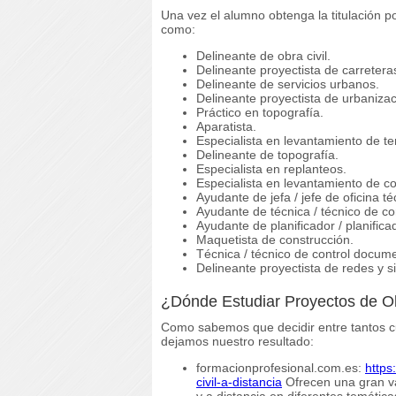
Una vez el alumno obtenga la titulación p
como:
Delineante de obra civil.
Delineante proyectista de carretera
Delineante de servicios urbanos.
Delineante proyectista de urbanizac
Práctico en topografía.
Aparatista.
Especialista en levantamiento de te
Delineante de topografía.
Especialista en replanteos.
Especialista en levantamiento de c
Ayudante de jefa / jefe de oficina té
Ayudante de técnica / técnico de co
Ayudante de planificador / planifica
Maquetista de construcción.
Técnica / técnico de control docume
Delineante proyectista de redes y si
¿Dónde Estudiar Proyectos de Ob
Como sabemos que decidir entre tantos cu
dejamos nuestro resultado:
formacionprofesional.com.es:
https
civil-a-distancia
Ofrecen una gran va
y a distancia en diferentes temáti