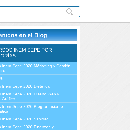
enidos en el Blog
RSOS INEM SEPE POR
ORÍAS
 Inem Sepe 2026 Márketing y Gestión
cial
26
 Inem Sepe 2026 Dietética
s Inem Sepe 2026 Diseño Web y
 Gráfico
s Inem Sepe 2026 Programación e
ática
s Inem Sepe 2026 Sanidad
s Inem Sepe 2026 Finanzas y