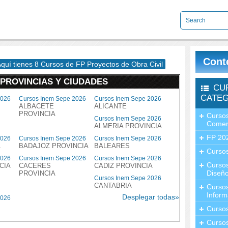
Cont
Aquí tienes 8 Cursos de FP Proyectos de Obra Civil
 PROVINCIAS Y CIUDADES
CU
CATEG
2026
Cursos Inem Sepe 2026
Cursos Inem Sepe 2026
ALBACETE
ALICANTE
PROVINCIA
Cursos
Cursos Inem Sepe 2026
Comer
ALMERIA PROVINCIA
FP 20
2026
Cursos Inem Sepe 2026
Cursos Inem Sepe 2026
A
BADAJOZ PROVINCIA
BALEARES
Cursos
2026
Cursos Inem Sepe 2026
Cursos Inem Sepe 2026
Curso
CIA
CACERES
CADIZ PROVINCIA
Diseño
PROVINCIA
Cursos Inem Sepe 2026
CANTABRIA
Curso
Inform
Desplegar todas»
2026
Curso
Curso