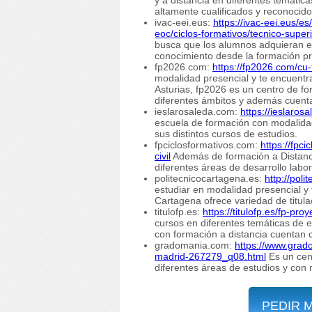
altamente cualificados y reconocido
ivac-eei.eus:
https://ivac-eei.eus/es
eoc/ciclos-formativos/tecnico-super
busca que los alumnos adquieran el 
conocimiento desde la formación pr
fp2026.com:
https://fp2026.com/cu-
modalidad presencial y te encuentra
Asturias, fp2026 es un centro de f
diferentes ámbitos y además cuenta
ieslarosaleda.com:
https://ieslaros
escuela de formación con modalidad
sus distintos cursos de estudios.
fpciclosformativos.com:
https://fpc
civil
Además de formación a Distanci
diferentes áreas de desarrollo labo
politecnicocartagena.es:
http://pol
estudiar en modalidad presencial y t
Cartagena ofrece variedad de titula
titulofp.es:
https://titulofp.es/fp-pro
cursos en diferentes temáticas de e
con formación a distancia cuentan 
gradomania.com:
https://www.grad
madrid-267279_q08.html
Es un cent
diferentes áreas de estudios y con 
PEDIR 