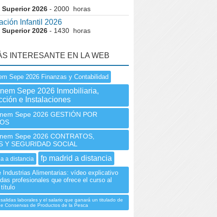
 Superior 2026
- 2000 horas
ción Infantil 2026
 Superior 2026
- 1430 horas
ÁS INTERESANTE EN LA WEB
em Sepe 2026 Finanzas y Contabilidad
Inem Sepe 2026 Inmobiliaria,
ción e Instalaciones
nem Sepe 2026 GESTIÓN POR
OS
nem Sepe 2026 CONTRATOS,
 Y SEGURIDAD SOCIAL
fp madrid a distancia
ia a distancia
e Industrias Alimentarias: vídeo explicativo
idas profesionales que ofrece el curso al
título
salidas laborales y el salario que ganará un titulado de
de Conservas de Productos de la Pesca