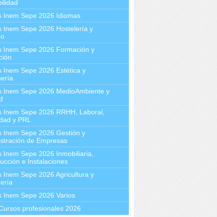
ilidad
s Inem Sepe 2026 Idiomas
 Inem Sepe 2026 Hostelería y
mo
s Inem Sepe 2026 Formación y
ción
 Inem Sepe 2026 Estética y
ería
s Inem Sepe 2026 MedioAmbiente y
d
s Inem Sepe 2026 RRHH, Laboral,
idad y PRL
s Inem Sepe 2026 Gestión y
stración de Empresas
 Inem Sepe 2026 Inmobiliaria,
ucción e Instalaciones
 Inem Sepe 2026 Agricultura y
ería
s Inem Sepe 2026 Varios
Cursos profesionales 2026