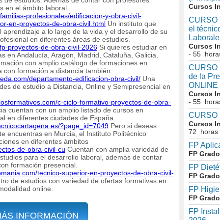
Cursos I
s en el ámbito laboral.
/familias-profesionales/edificacion-y-obra-civil-
CURSO I
ior-en-proyectos-de-obra-civil.html
Un instituto que
el técni
aprendizaje a lo largo de la vida y el desarrollo de su
Laboral
ofesional en diferentes áreas de estudios.
Cursos I
fp-proyectos-de-obra-civil-2026
Si quieres estudiar en
- 55 hora
s en Andalucía, Aragón, Madrid, Cataluña, Galicia,
ormación con amplio catálogo de formaciones en
CURSO In
 con formación a distancia también.
de la Pr
aleda.com/departamento-edificacion-obra-civil/
Una
ONLINE
es de estudio a Distancia, Online y Semipresencial en
Cursos I
- 55 hora
iclosformativos.com/c-ciclo-formativo-proyectos-de-obra-
a cuentan con un amplio listado de cursos en
CURSO I
ral en diferentes ciudades de España.
Cursos I
itecnicocartagena.es/?page_id=7049
Pero si deseas
72 horas
e encuentras en Murcia, el Instituto Politécnico
ciones en diferentes ámbitos
FP Aplic
yectos-de-obra-civil-cu
Cuentan con amplia variedad de
FP Grado
studios para el desarrollo laboral, además de contar
con formación presencial.
FP Dieté
omania.com/tecnico-superior-en-proyectos-de-obra-civil-
FP Grado
ro de estudios con variedad de ofertas formativas en
modalidad online.
FP Higie
FP Grado
FP Insta
MÁS INFORMACIÓN