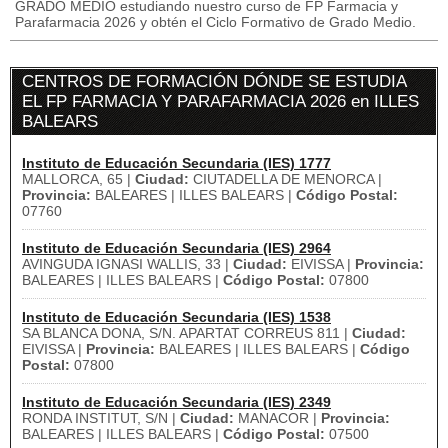
GRADO MEDIO estudiando nuestro curso de FP Farmacia y
Parafarmacia 2026 y obtén el Ciclo Formativo de Grado Medio.
CENTROS DE FORMACIÓN DÓNDE SE ESTUDIA
EL FP FARMACIA Y PARAFARMACIA 2026 en ILLES
BALEARS
Instituto de Educación Secundaria (IES) 1777
MALLORCA, 65 |
Ciudad:
CIUTADELLA DE MENORCA |
Provincia:
BALEARES | ILLES BALEARS |
Código Postal:
07760
Instituto de Educación Secundaria (IES) 2964
AVINGUDA IGNASI WALLIS, 33 |
Ciudad:
EIVISSA |
Provincia:
BALEARES | ILLES BALEARS |
Código Postal:
07800
Instituto de Educación Secundaria (IES) 1538
SA BLANCA DONA, S/N. APARTAT CORREUS 811 |
Ciudad:
EIVISSA |
Provincia:
BALEARES | ILLES BALEARS |
Código
Postal:
07800
Instituto de Educación Secundaria (IES) 2349
RONDA INSTITUT, S/N |
Ciudad:
MANACOR |
Provincia:
BALEARES | ILLES BALEARS |
Código Postal:
07500