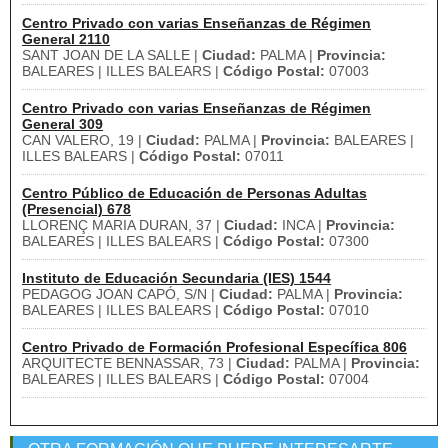
Centro Privado con varias Enseñanzas de Régimen
General 2110
SANT JOAN DE LA SALLE |
Ciudad:
PALMA |
Provincia:
BALEARES | ILLES BALEARS |
Código Postal:
07003
Centro Privado con varias Enseñanzas de Régimen
General 309
CAN VALERO, 19 |
Ciudad:
PALMA |
Provincia:
BALEARES |
ILLES BALEARS |
Código Postal:
07011
Centro Público de Educación de Personas Adultas
(Presencial) 678
LLORENÇ MARIA DURAN, 37 |
Ciudad:
INCA |
Provincia:
BALEARES | ILLES BALEARS |
Código Postal:
07300
Instituto de Educación Secundaria (IES) 1544
PEDAGOG JOAN CAPÓ, S/N |
Ciudad:
PALMA |
Provincia:
BALEARES | ILLES BALEARS |
Código Postal:
07010
Centro Privado de Formación Profesional Específica 806
ARQUITECTE BENNASSAR, 73 |
Ciudad:
PALMA |
Provincia:
BALEARES | ILLES BALEARS |
Código Postal:
07004