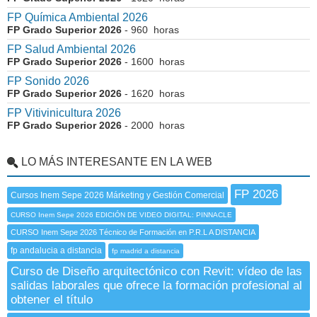
FP Química Ambiental 2026
FP Grado Superior 2026
- 960 horas
FP Salud Ambiental 2026
FP Grado Superior 2026
- 1600 horas
FP Sonido 2026
FP Grado Superior 2026
- 1620 horas
FP Vitivinicultura 2026
FP Grado Superior 2026
- 2000 horas
LO MÁS INTERESANTE EN LA WEB
FP 2026
Cursos Inem Sepe 2026 Márketing y Gestión Comercial
CURSO Inem Sepe 2026 EDICIÓN DE VIDEO DIGITAL: PINNACLE
CURSO Inem Sepe 2026 Técnico de Formación en P.R.L A DISTANCIA
fp andalucia a distancia
fp madrid a distancia
Curso de Diseño arquitectónico con Revit: vídeo de las
salidas laborales que ofrece la formación profesional al
obtener el título