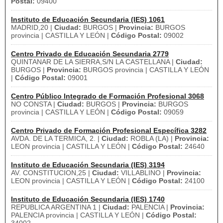
Postal:
09400
Instituto de Educación Secundaria (IES) 1061
MADRID,20 |
Ciudad:
BURGOS |
Provincia:
BURGOS
provincia | CASTILLA Y LEÓN |
Código Postal:
09002
Centro Privado de Educación Secundaria 2779
QUINTANAR DE LA SIERRA,S/N LA CASTELLANA |
Ciudad:
BURGOS |
Provincia:
BURGOS provincia | CASTILLA Y LEÓN
|
Código Postal:
09001
Centro Público Integrado de Formación Profesional 3068
NO CONSTA |
Ciudad:
BURGOS |
Provincia:
BURGOS
provincia | CASTILLA Y LEÓN |
Código Postal:
09059
Centro Privado de Formación Profesional Específica 3282
AVDA. DE LA TERMICA, 2. |
Ciudad:
ROBLA (LA) |
Provincia:
LEON provincia | CASTILLA Y LEÓN |
Código Postal:
24640
Instituto de Educación Secundaria (IES) 3194
AV. CONSTITUCION,25 |
Ciudad:
VILLABLINO |
Provincia:
LEON provincia | CASTILLA Y LEÓN |
Código Postal:
24100
Instituto de Educación Secundaria (IES) 1740
REPUBLICA ARGENTINA 1 |
Ciudad:
PALENCIA |
Provincia:
PALENCIA provincia | CASTILLA Y LEÓN |
Código Postal: