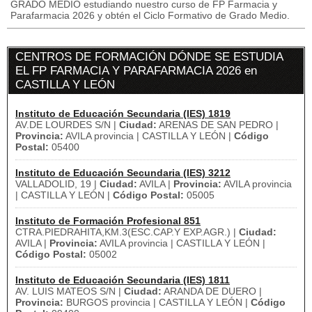
GRADO MEDIO estudiando nuestro curso de FP Farmacia y
Parafarmacia 2026 y obtén el Ciclo Formativo de Grado Medio.
CENTROS DE FORMACIÓN DÓNDE SE ESTUDIA
EL FP FARMACIA Y PARAFARMACIA 2026 en
CASTILLA Y LEÓN
Instituto de Educación Secundaria (IES) 1819
AV.DE LOURDES S/N |
Ciudad:
ARENAS DE SAN PEDRO |
Provincia:
AVILA provincia | CASTILLA Y LEÓN |
Código
Postal:
05400
Instituto de Educación Secundaria (IES) 3212
VALLADOLID, 19 |
Ciudad:
AVILA |
Provincia:
AVILA provincia
| CASTILLA Y LEÓN |
Código Postal:
05005
Instituto de Formación Profesional 851
CTRA.PIEDRAHITA,KM.3(ESC.CAP.Y EXP.AGR.) |
Ciudad:
AVILA |
Provincia:
AVILA provincia | CASTILLA Y LEÓN |
Código Postal:
05002
Instituto de Educación Secundaria (IES) 1811
AV. LUIS MATEOS S/N |
Ciudad:
ARANDA DE DUERO |
Provincia:
BURGOS provincia | CASTILLA Y LEÓN |
Código