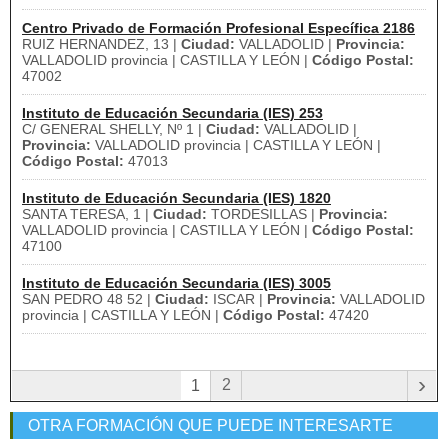
Centro Privado de Formación Profesional Específica 2186
RUIZ HERNANDEZ, 13 |
Ciudad:
VALLADOLID |
Provincia:
VALLADOLID provincia | CASTILLA Y LEÓN |
Código Postal:
47002
Instituto de Educación Secundaria (IES) 253
C/ GENERAL SHELLY, Nº 1 |
Ciudad:
VALLADOLID |
Provincia:
VALLADOLID provincia | CASTILLA Y LEÓN |
Código Postal:
47013
Instituto de Educación Secundaria (IES) 1820
SANTA TERESA, 1 |
Ciudad:
TORDESILLAS |
Provincia:
VALLADOLID provincia | CASTILLA Y LEÓN |
Código Postal:
47100
Instituto de Educación Secundaria (IES) 3005
SAN PEDRO 48 52 |
Ciudad:
ISCAR |
Provincia:
VALLADOLID
provincia | CASTILLA Y LEÓN |
Código Postal:
47420
›
2
1
OTRA FORMACIÓN QUE PUEDE INTERESARTE