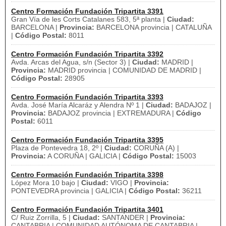
Centro Formación Fundación Tripartita 3391
Gran Vía de les Corts Catalanes 583, 5ª planta |
Ciudad:
BARCELONA |
Provincia:
BARCELONA provincia | CATALUÑA
|
Código Postal:
8011
Centro Formación Fundación Tripartita 3392
Avda. Arcas del Agua, s/n (Sector 3) |
Ciudad:
MADRID |
Provincia:
MADRID provincia | COMUNIDAD DE MADRID |
Código Postal:
28905
Centro Formación Fundación Tripartita 3393
Avda. José María Alcaráz y Alendra Nº 1 |
Ciudad:
BADAJOZ |
Provincia:
BADAJOZ provincia | EXTREMADURA |
Código
Postal:
6011
Centro Formación Fundación Tripartita 3395
Plaza de Pontevedra 18, 2º |
Ciudad:
CORUÑA (A) |
Provincia:
A CORUÑA | GALICIA |
Código Postal:
15003
Centro Formación Fundación Tripartita 3398
López Mora 10 bajo |
Ciudad:
VIGO |
Provincia:
PONTEVEDRA provincia | GALICIA |
Código Postal:
36211
Centro Formación Fundación Tripartita 3401
C/ Ruiz Zorrilla, 5 |
Ciudad:
SANTANDER |
Provincia:
CANTABRIA | COMUNIDAD AUTÓNOMA DE CANTABRIA |