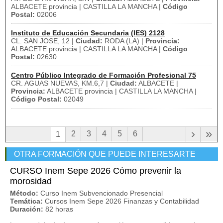
ALBACETE provincia | CASTILLA LA MANCHA |
Código
Postal:
02006
Instituto de Educación Secundaria (IES) 2128
CL. SAN JOSE, 12 |
Ciudad:
RODA (LA) |
Provincia:
ALBACETE provincia | CASTILLA LA MANCHA |
Código
Postal:
02630
Centro Público Integrado de Formación Profesional 75
CR. AGUAS NUEVAS, KM.6,7 |
Ciudad:
ALBACETE |
Provincia:
ALBACETE provincia | CASTILLA LA MANCHA |
Código Postal:
02049
›
»
2
3
4
5
6
1
OTRA FORMACIÓN QUE PUEDE INTERESARTE
CURSO Inem Sepe 2026 Cómo prevenir la
morosidad
Método:
Curso Inem Subvencionado Presencial
Temática:
Cursos Inem Sepe 2026 Finanzas y Contabilidad
Duración:
82 horas