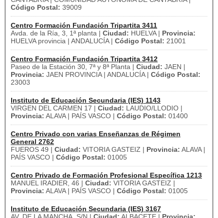
Código Postal:
39009
Centro Formación Fundación Tripartita 3411
Avda. de la Ría, 3, 1ª planta |
Ciudad:
HUELVA |
Provincia:
HUELVA provincia | ANDALUCÍA |
Código Postal:
21001
Centro Formación Fundación Tripartita 3412
Paseo de la Estación 30, 7ª y 8ª Planta |
Ciudad:
JAEN |
Provincia:
JAEN PROVINCIA | ANDALUCÍA |
Código Postal:
23003
Instituto de Educación Secundaria (IES) 1143
VIRGEN DEL CARMEN 17 |
Ciudad:
LAUDIO/LLODIO |
Provincia:
ALAVA | PAÍS VASCO |
Código Postal:
01400
Centro Privado con varias Enseñanzas de Régimen
General 2762
FUEROS 49 |
Ciudad:
VITORIA GASTEIZ |
Provincia:
ALAVA |
PAÍS VASCO |
Código Postal:
01005
Centro Privado de Formación Profesional Específica 1213
MANUEL IRADIER, 46 |
Ciudad:
VITORIA GASTEIZ |
Provincia:
ALAVA | PAÍS VASCO |
Código Postal:
01005
Instituto de Educación Secundaria (IES) 3167
AV. DE LA MANCHA, S/N |
Ciudad:
ALBACETE |
Provincia: