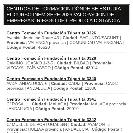
CENTROS DE FORMACIÓN DÓNDE SE ESTUDIA
EL CURSO INEM SEPE 2026 VALORACIÓN DE
EMPRESAS: RIESGO DE CRÉDITO A DISTANCIA
Centro Formación Fundación Tripartita 3326
Avenida Jerónimo Roure 43 |
Ciudad:
SAGUNTO/SAGUNT |
Provincia:
VALENCIA provincia | COMUNIDAD VALENCIANA |
Código Postal:
46520
Centro Formación Fundación Tripartita 3328
CAMINO UGASKO 1-3-5 |
Ciudad:
BILBAO |
Provincia:
VIZCAYA | PAÍS VASCO |
Código Postal:
48014
Centro Formación Fundación Tripartita 3340
AVDA. ANDALUCIA, 6 |
Ciudad:
CADIZ |
Provincia:
CADIZ
provincia | ANDALUCÍA |
Código Postal:
11008
Centro Formación Fundación Tripartita 3341
C/ ROSA, 1 |
Ciudad:
MALAGA |
Provincia:
MALAGA provincia
| ANDALUCÍA |
Código Postal:
29010
Centro Formación Fundación Tripartita 3342
C/ MUELLE DE PORTUGAL S/N |
Ciudad:
AYAMONTE |
Provincia:
HUELVA provincia | ANDALUCÍA |
Código Postal: