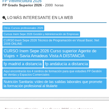
FP Vitivinicultura 2026
FP Grado Superior 2026
- 2000 horas
LO MÁS INTERESANTE EN LA WEB
Otros Cursos profesionales 2026
Cursos Inem Sepe 2026 Gestión y Administración de Empresas
CURSO Inem Sepe 2026 Técnico de Programación en Visual Basic .Net
2008 ONLINE
CURSO Inem Sepe 2026 Curso superior Agente de
Viajes + Savia Amadeus Vista A DISTANCIA
fp madrid a distancia
fp andalucia a distancia
Aquí encontrarás los 4 centros de formación para que estudies FP Gestión
de Ventas y Espacios Comerciales
Nutrición Sanitaria: vídeo de las salidas laborales que promete
la formación profesional al titularte