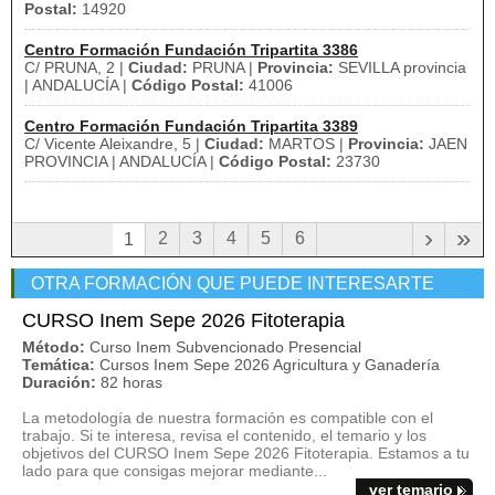
Postal:
14920
Centro Formación Fundación Tripartita 3386
C/ PRUNA, 2 |
Ciudad:
PRUNA |
Provincia:
SEVILLA provincia
| ANDALUCÍA |
Código Postal:
41006
Centro Formación Fundación Tripartita 3389
C/ Vicente Aleixandre, 5 |
Ciudad:
MARTOS |
Provincia:
JAEN
PROVINCIA | ANDALUCÍA |
Código Postal:
23730
›
»
2
3
4
5
6
1
OTRA FORMACIÓN QUE PUEDE INTERESARTE
CURSO Inem Sepe 2026 Fitoterapia
Método:
Curso Inem Subvencionado Presencial
Temática:
Cursos Inem Sepe 2026 Agricultura y Ganadería
Duración:
82 horas
La metodología de nuestra formación es compatible con el
trabajo. Si te interesa, revisa el contenido, el temario y los
objetivos del CURSO Inem Sepe 2026 Fitoterapia. Estamos a tu
lado para que consigas mejorar mediante...
ver temario