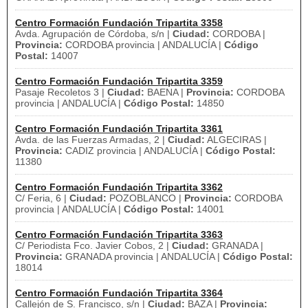
Centro Formación Fundación Tripartita 3358
Avda. Agrupación de Córdoba, s/n |
Ciudad:
CORDOBA |
Provincia:
CORDOBA provincia | ANDALUCÍA |
Código
Postal:
14007
Centro Formación Fundación Tripartita 3359
Pasaje Recoletos 3 |
Ciudad:
BAENA |
Provincia:
CORDOBA
provincia | ANDALUCÍA |
Código Postal:
14850
Centro Formación Fundación Tripartita 3361
Avda. de las Fuerzas Armadas, 2 |
Ciudad:
ALGECIRAS |
Provincia:
CADIZ provincia | ANDALUCÍA |
Código Postal:
11380
Centro Formación Fundación Tripartita 3362
C/ Feria, 6 |
Ciudad:
POZOBLANCO |
Provincia:
CORDOBA
provincia | ANDALUCÍA |
Código Postal:
14001
Centro Formación Fundación Tripartita 3363
C/ Periodista Fco. Javier Cobos, 2 |
Ciudad:
GRANADA |
Provincia:
GRANADA provincia | ANDALUCÍA |
Código Postal:
18014
Centro Formación Fundación Tripartita 3364
Callejón de S. Francisco, s/n |
Ciudad:
BAZA |
Provincia: