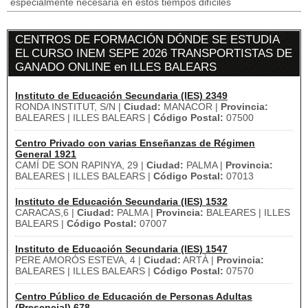
especialmente necesaria en estos tiempos difíciles
CENTROS DE FORMACIÓN DÓNDE SE ESTUDIA
EL CURSO INEM SEPE 2026 TRANSPORTISTAS DE
GANADO ONLINE en ILLES BALEARS
Instituto de Educación Secundaria (IES) 2349
RONDA INSTITUT, S/N |
Ciudad:
MANACOR |
Provincia:
BALEARES | ILLES BALEARS |
Código Postal:
07500
Centro Privado con varias Enseñanzas de Régimen
General 1921
CAMÍ DE SON RAPINYA, 29 |
Ciudad:
PALMA |
Provincia:
BALEARES | ILLES BALEARS |
Código Postal:
07013
Instituto de Educación Secundaria (IES) 1532
CARACAS,6 |
Ciudad:
PALMA |
Provincia:
BALEARES | ILLES
BALEARS |
Código Postal:
07007
Instituto de Educación Secundaria (IES) 1547
PERE AMORÓS ESTEVA, 4 |
Ciudad:
ARTÀ |
Provincia:
BALEARES | ILLES BALEARS |
Código Postal:
07570
Centro Público de Educación de Personas Adultas
(Presencial) 678