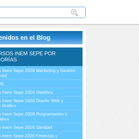
enidos en el Blog
RSOS INEM SEPE POR
ORÍAS
 Inem Sepe 2026 Márketing y Gestión
cial
26
 Inem Sepe 2026 Dietética
s Inem Sepe 2026 Diseño Web y
 Gráfico
s Inem Sepe 2026 Programación e
ática
s Inem Sepe 2026 Sanidad
s Inem Sepe 2026 Finanzas y