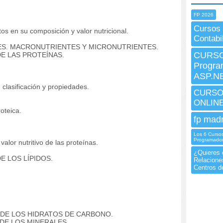
FP 2026
Cursos 
s en su composición y valor nutricional.
Contabi
ES. MACRONUTRIENTES Y MICRONUTRIENTES.
CURSO 
E LAS PROTEÍNAS.
Progra
ASP.NE
clasificación y propiedades.
CURSO 
ONLIN
teica.
fp madr
Los 6 Curso
Programador
lor nutritivo de las proteínas.
¿Quieres 
E LOS LÍPIDOS.
Relacione
Centros d
 DE LOS HIDRATOS DE CARBONO.
DE LOS MINERALES.