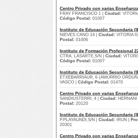
Centro Privado con varias Enseñanz
FRAY FRANCISCO 1 |
Ciudad:
VITORI
Código Postal:
01007
Instituto de Educación Secundaria (I
NIEVES CANO 14 |
Ciudad:
VITORIA G
Postal:
01006
Instituto de Formación Profesional 2
CTRA. LASARTE,S/N |
Ciudad:
VITORI
Código Postal:
01007
Instituto de Educación Secundaria (I
ETXEBARRIAUR, 6 (AMURRIO ORDUÑ
VASCO |
Código Postal:
01470
Centro Privado con varias Enseñanz
SANDIUSTERRI, 4 |
Ciudad:
HERNANI
Postal:
20120
Instituto de Educación Secundaria (I
P.PLAYAUNDI,S/N |
Ciudad:
IRUN |
Pro
20301
Centro Privado con varias Enseñanz