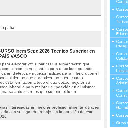
Contab
Curso
Cursos
Turis
n España
Curso
Educa
Cursos
Peluqu
CURSO Inem Sepe 2026 Técnico Superior en
Curso
n PAÍS VASCO
Calida
para elaborar y/o supervisar la alimentación que
Curso
os conocimientos necesarios para aquellas personas
Fiscal
a en dietética y nutrición aplicada a la infancia con el
ional, al tiempo que garanticen un buen estado
Curso
os esta formación a todo el que desee mejorar su
Admini
mundo laboral o para mejorar su posición en el mismo:
Cursos
rmarse ante los retos que supone el futuro
Constr
Cursos
sonas interesadas en mejorar profesionalmente a través
Ganad
nada con su lugar de trabajo. La impartición de esta
Curso
2026
Otros 