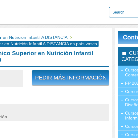
Cont
en Nutrición Infantil A DISTANCIA
en Nutrición Infantil A DISTANCIA en país vasco
o Superior en Nutrición Infantil
CU
CATEG
O
Cursos
Comer
PEDIR MÁS INFORMACIÓN
FP 20
Cursos
Curso
Diseño
Curso
ción
Inform
Curso
Curso