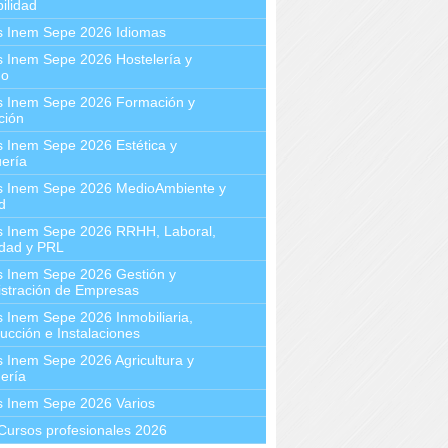
ilidad
s Inem Sepe 2026 Idiomas
 Inem Sepe 2026 Hostelería y
mo
s Inem Sepe 2026 Formación y
ción
 Inem Sepe 2026 Estética y
ería
s Inem Sepe 2026 MedioAmbiente y
d
s Inem Sepe 2026 RRHH, Laboral,
idad y PRL
s Inem Sepe 2026 Gestión y
stración de Empresas
 Inem Sepe 2026 Inmobiliaria,
ucción e Instalaciones
 Inem Sepe 2026 Agricultura y
ería
s Inem Sepe 2026 Varios
Cursos profesionales 2026