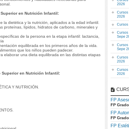
Cursos
sonal.
2026
Cursos
uperior en Nutrición Infantil:
2026
a dietética y la nutrición, aplicados a la edad infantil.
Cursos
as proteínas, lípidos, hidratos de carbono, minerales y
Cursos
pecíficas de la persona en la etapa infantil: lactancia,
Sepe 2
cia
Cursos
mentación equilibrada en los primeros años de la vida.
Sepe 2
s alimentos que los niños pueden padecer.
 elaborar una dieta equilibrada en las distintas etapas
Cursos
2026
Cursos
uperior en Nutrición Infantil:
2026
ÉTICA Y NUTRICIÓN.
CURS
FP Aseso
FP Grado
ENTOS.
FP Auto
FP Grado
FP Estét
ricional.