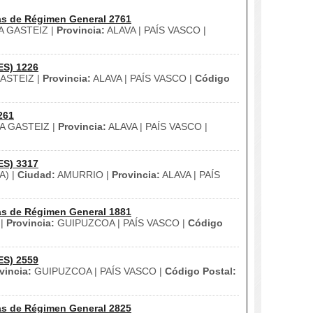
as de Régimen General 2761
A GASTEIZ |
Provincia:
ALAVA | PAÍS VASCO |
ES) 1226
ASTEIZ |
Provincia:
ALAVA | PAÍS VASCO |
Código
261
A GASTEIZ |
Provincia:
ALAVA | PAÍS VASCO |
ES) 3317
A) |
Ciudad:
AMURRIO |
Provincia:
ALAVA | PAÍS
as de Régimen General 1881
 |
Provincia:
GUIPUZCOA | PAÍS VASCO |
Código
ES) 2559
vincia:
GUIPUZCOA | PAÍS VASCO |
Código Postal:
as de Régimen General 2825