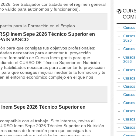
o 2026. Ser trabajador contratado en el régimen general
no válido para autónomos y funcionarios).
CURS
COM
partita para la Formación en el Empleo
Cursos
URSO Inem Sepe 2026 Técnico Superior en
Cursos
n PAÍS VASCO
2026
ón para que consigas tus objetivos profesionales:
Cursos
lidades necesarias para aumentar tu proyección
estra formación de Cursos Inem gratis para que
Cursos
2026
studiando el CURSO DE Técnico Superior en Nutrición
os y habilidades necesarias para aumentar tu proyección
Cursos
o para que consigas mejorar mediante la formación y te
en el entorno económico complejo en el que nos
Cursos
Cursos
Cursos
Cursos
 Inem Sepe 2026 Técnico Superior en
Cursos
Cursos
mpatible con el trabajo. Si te interesa, revisa el
el CURSO Inem Sepe 2026 Técnico Superior en Nutrición
Cursos
tros cursos de formación para que consigas tus
los conocimientos y habilidades necesarias para