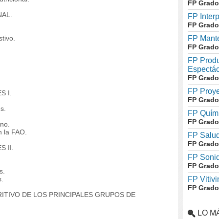
FP Grado
NAL.
FP Inter
FP Grado
tivo.
FP Mante
FP Grado
FP Produ
Espectác
FP Grado
FP Proye
S I.
FP Grado
s.
FP Quími
FP Grado
no.
 la FAO.
FP Salud
FP Grado
 II.
FP Soni
FP Grado
s.
s.
FP Vitivi
FP Grado
ITIVO DE LOS PRINCIPALES GRUPOS DE
LO M