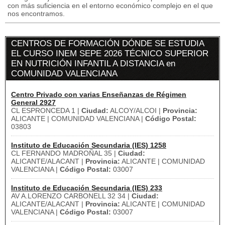
con más suficiencia en el entorno económico complejo en el que
nos encontramos.
CENTROS DE FORMACIÓN DÓNDE SE ESTUDIA
EL CURSO INEM SEPE 2026 TÉCNICO SUPERIOR
EN NUTRICIÓN INFANTIL A DISTANCIA en
COMUNIDAD VALENCIANA
Centro Privado con varias Enseñanzas de Régimen
General 2927
CL ESPRONCEDA 1 |
Ciudad:
ALCOY/ALCOI |
Provincia:
ALICANTE | COMUNIDAD VALENCIANA |
Código Postal:
03803
Instituto de Educación Secundaria (IES) 1258
CL FERNANDO MADROÑAL 35 |
Ciudad:
ALICANTE/ALACANT |
Provincia:
ALICANTE | COMUNIDAD
VALENCIANA |
Código Postal:
03007
Instituto de Educación Secundaria (IES) 233
AV A.LORENZO CARBONELL 32 34 |
Ciudad:
ALICANTE/ALACANT |
Provincia:
ALICANTE | COMUNIDAD
VALENCIANA |
Código Postal:
03007