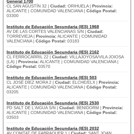
General 1700
CL SAN AGUSTÍN 32 |
Ciudad:
ORIHUELA |
Provincia:
ALICANTE | COMUNIDAD VALENCIANA |
Código Postal:
03300
Instituto de Educación Secundaria (IES) 1968
AV DE LAS CORTES VALENCIANAS S/N |
Ciudad:
TORREVIEJA |
Provincia:
ALICANTE | COMUNIDAD
VALENCIANA |
Código Postal:
03183
Instituto de Educación Secundaria (IES) 2162
CL FERROCARRIL 22 |
Ciudad:
VILLAJOYOSA/VILA JOIOSA
(LA) |
Provincia:
ALICANTE | COMUNIDAD VALENCIANA |
Código Postal:
03570
Instituto de Educación Secundaria (IES) 503
CL JOSÉ DÍEZ MORA 2 |
Ciudad:
ELCHE/ELX |
Provincia:
ALICANTE | COMUNIDAD VALENCIANA |
Código Postal:
03205
Instituto de Educación Secundaria (IES) 2530
PD SALT DE L'AIGUA S/N |
Ciudad:
BENIDORM |
Provincia:
ALICANTE | COMUNIDAD VALENCIANA |
Código Postal:
03503
Instituto de Educación Secundaria (IES) 2032
AV COMTAT DE FABRAQUER 1 |
Ciudad:
SANT JOAN