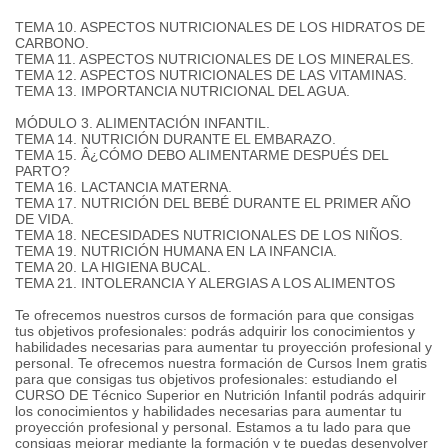
TEMA 10. ASPECTOS NUTRICIONALES DE LOS HIDRATOS DE
CARBONO.
TEMA 11. ASPECTOS NUTRICIONALES DE LOS MINERALES.
TEMA 12. ASPECTOS NUTRICIONALES DE LAS VITAMINAS.
TEMA 13. IMPORTANCIA NUTRICIONAL DEL AGUA.
MÓDULO 3. ALIMENTACIÓN INFANTIL.
TEMA 14. NUTRICIÓN DURANTE EL EMBARAZO.
TEMA 15. Â¿CÓMO DEBO ALIMENTARME DESPUÉS DEL
PARTO?
TEMA 16. LACTANCIA MATERNA.
TEMA 17. NUTRICIÓN DEL BEBÉ DURANTE EL PRIMER AÑO
DE VIDA.
TEMA 18. NECESIDADES NUTRICIONALES DE LOS NIÑOS.
TEMA 19. NUTRICIÓN HUMANA EN LA INFANCIA.
TEMA 20. LA HIGIENA BUCAL.
TEMA 21. INTOLERANCIA Y ALERGIAS A LOS ALIMENTOS
Te ofrecemos nuestros cursos de formación para que consigas
tus objetivos profesionales: podrás adquirir los conocimientos y
habilidades necesarias para aumentar tu proyección profesional y
personal. Te ofrecemos nuestra formación de Cursos Inem gratis
para que consigas tus objetivos profesionales: estudiando el
CURSO DE Técnico Superior en Nutrición Infantil podrás adquirir
los conocimientos y habilidades necesarias para aumentar tu
proyección profesional y personal. Estamos a tu lado para que
consigas mejorar mediante la formación y te puedas desenvolver