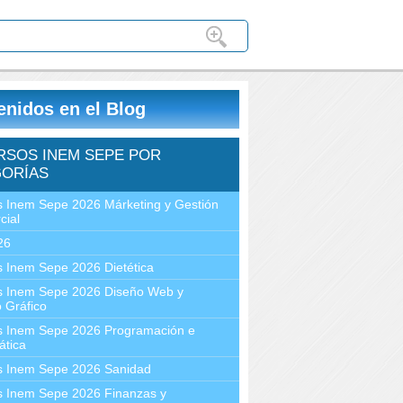
enidos en el Blog
RSOS INEM SEPE POR
ORÍAS
 Inem Sepe 2026 Márketing y Gestión
cial
26
 Inem Sepe 2026 Dietética
s Inem Sepe 2026 Diseño Web y
 Gráfico
s Inem Sepe 2026 Programación e
ática
s Inem Sepe 2026 Sanidad
s Inem Sepe 2026 Finanzas y