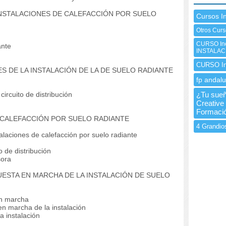
 INSTALACIONES DE CALEFACCIÓN POR SUELO
Cursos I
Otros Curs
CURSO In
ante
INSTALA
CURSO Ine
S DE LA INSTALACIÓN DE LA DE SUELO RADIANTE
fp andalu
ircuito de distribución
¿Tu sueñ
Creative
Formaci
E CALEFACCIÓN POR SUELO RADIANTE
4 Grandio
aciones de calefacción por suelo radiante
 de distribución
sora
UESTA EN MARCHA DE LA INSTALACIÓN DE SUELO
en marcha
 marcha de la instalación
 instalación