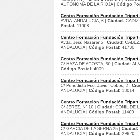
AUTÓNOMA DE LA RIOJA |
Código Pos
Centro Formación Fundación Triparti
AVDA. ANDALUCIA, 6 |
Ciudad:
CADIZ 
Postal:
11008
Centro Formación Fundación Triparti
Avda. Jesú Nazareno |
Ciudad:
CABEZA
ANDALUCÍA |
Código Postal:
41730
Centro Formación Fundación Triparti
C/ HAZA DE ACOSTA, 50 |
Ciudad:
ALM
Código Postal:
4009
Centro Formación Fundación Triparti
C/ Periodista Fco. Javier Cobos, 2 |
Ciu
ANDALUCÍA |
Código Postal:
18014
Centro Formación Fundación Triparti
C/ JEREZ, Nº 10 |
Ciudad:
CONIL DE L
ANDALUCÍA |
Código Postal:
11400
Centro Formación Fundación Triparti
C/ GARCIA DE LA SERNA 25 |
Ciudad:
ANDALUCÍA |
Código Postal:
29620