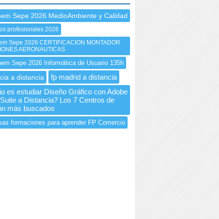
nem Sepe 2026 MedioAmbiente y Calidad
os profesionales 2026
em Sepe 2026 CERTIFICACION MONTADOR
CIONES AERONAUTICAS
m Sepe 2026 Informática de Usuario 135h
fp madrid a distancia
cia a distancia
o es estudiar Diseño Gráfico con Adobe
 Suite a Distancia? Los 7 Centros de
ón más buscados
sas formaciones para aprender FP Comercio