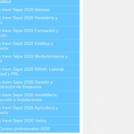
ilidad
s Inem Sepe 2026 Idiomas
 Inem Sepe 2026 Hostelería y
mo
s Inem Sepe 2026 Formación y
ción
 Inem Sepe 2026 Estética y
ería
s Inem Sepe 2026 MedioAmbiente y
d
s Inem Sepe 2026 RRHH, Laboral,
idad y PRL
s Inem Sepe 2026 Gestión y
stración de Empresas
 Inem Sepe 2026 Inmobiliaria,
ucción e Instalaciones
 Inem Sepe 2026 Agricultura y
ería
s Inem Sepe 2026 Varios
Cursos profesionales 2026