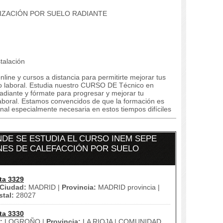
TIZACIÓN POR SUELO RADIANTE
talación
line y cursos a distancia para permitirte mejorar tus
 laboral. Estudia nuestro CURSO DE Técnico en
adiante y fórmate para progresar y mejorar tu
a laboral. Estamos convencidos de que la formación es
al especialmente necesaria en estos tiempos difíciles
DE SE ESTUDIA EL CURSO INEM SEPE
ONES DE CALEFACCIÓN POR SUELO
ta 3329
Ciudad:
MADRID |
Provincia:
MADRID provincia |
tal:
28027
ta 3330
:
LOGROÑO |
Provincia:
LA RIOJA | COMUNIDAD