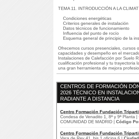
TEMA 11. INTRODUCCIÓN A LA CLIMA
Condiciones energéticas
Criterios generales de instalación
Datos técnicos de funcionamiento
Influencia del punto de rocío
Esquema general de principio de la ins
Ofrecemos cursos presenciales, cursos on
capacidades y desempeño en el mercado
Instalaciones de Calefacción por Suelo R
cualificación profesional y tu trayectori
una gran herramienta de mejora profesion
CENTROS DE FORMACIÓN DÓN
2026 TÉCNICO EN INSTALACI
RADIANTE A DISTANCIA
Centro Formación Fundación Triparti
Condesa de Venadito 1, 8ª y 9ª Planta |
COMUNIDAD DE MADRID |
Código Pos
Centro Formación Fundación Triparti
Vara de Rey 41, bis 1 oficina 6 |
Ciudad