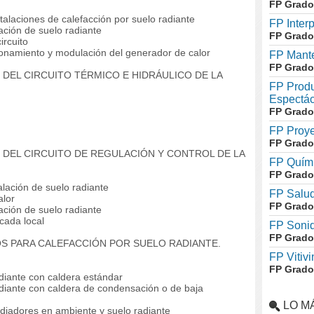
FP Grado
laciones de calefacción por suelo radiante
FP Inter
ación de suelo radiante
FP Grado
ircuito
onamiento y modulación del generador de calor
FP Mante
FP Grado
DEL CIRCUITO TÉRMICO E HIDRÁULICO DE LA
FP Produ
Espectác
FP Grado
FP Proye
FP Grado
 DEL CIRCUITO DE REGULACIÓN Y CONTROL DE LA
FP Quími
FP Grado
lación de suelo radiante
FP Salud
alor
FP Grado
ación de suelo radiante
cada local
FP Soni
FP Grado
S PARA CALEFACCIÓN POR SUELO RADIANTE.
FP Vitivi
FP Grado
diante con caldera estándar
diante con caldera de condensación o de baja
LO M
diadores en ambiente y suelo radiante