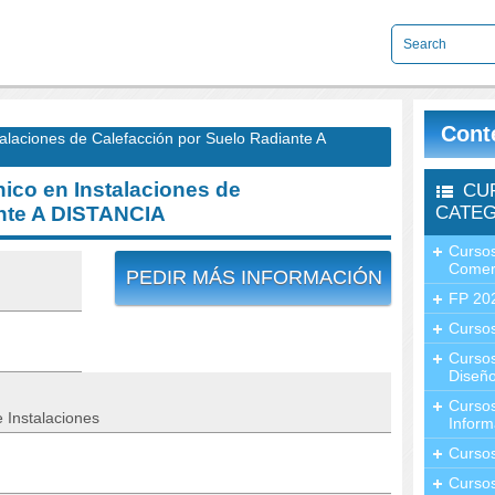
Cont
aciones de Calefacción por Suelo Radiante A
co en Instalaciones de
CU
ante A DISTANCIA
CATEG
Cursos
Comer
PEDIR MÁS INFORMACIÓN
FP 20
Cursos
Curso
Diseño
Curso
 Instalaciones
Inform
Curso
Curso