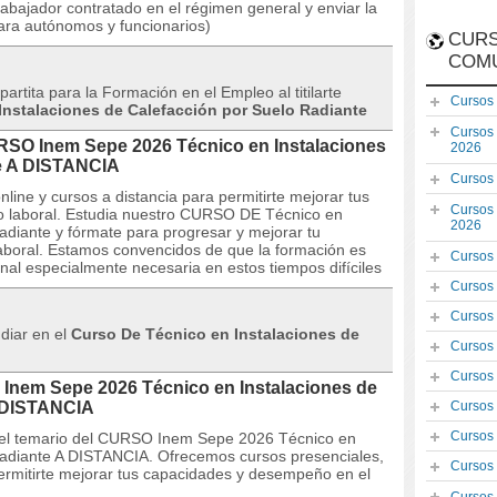
rabajador contratado en el régimen general y enviar la
ara autónomos y funcionarios)
CURS
COM
artita para la Formación en el Empleo al titilarte
Cursos
nstalaciones de Calefacción por Suelo Radiante
Cursos
URSO Inem Sepe 2026 Técnico en Instalaciones
2026
te A DISTANCIA
Cursos
line y cursos a distancia para permitirte mejorar tus
Cursos
 laboral. Estudia nuestro CURSO DE Técnico en
2026
adiante y fórmate para progresar y mejorar tu
a laboral. Estamos convencidos de que la formación es
Cursos
al especialmente necesaria en estos tiempos difíciles
Cursos
Cursos
udiar en el
Curso De Técnico en Instalaciones de
Cursos
Cursos
Inem Sepe 2026 Técnico en Instalaciones de
A DISTANCIA
Cursos
Cursos
 y el temario del CURSO Inem Sepe 2026 Técnico en
Radiante A DISTANCIA. Ofrecemos cursos presenciales,
Cursos
permitirte mejorar tus capacidades y desempeño en el