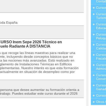
Contab
Curso
Cursos
Turis
toda España
Curso
Educa
Cursos
Peluqu
 CURSO Inem Sepe 2026 Técnico en
Curso
 Suelo Radiante A DISTANCIA
Calida
 que recoge las líneas maestras para realizar una
Curso
iante, incluyendo desde conceptos básicos que no
Fiscal
ta las nociones más avanzadas. Está realizado en
glamento de Instalaciones Térmicas en Edificios
Curso
plementarias. Nuestro interés es que esta formación
Admini
e actualmente en situación de desempleo como por
Cursos
Constr
Cursos
Ganad
r persona que desee aumentar su formación orienta a
trabajo. Puedes estudiar este curso durante el 2026
Curso
Otros 