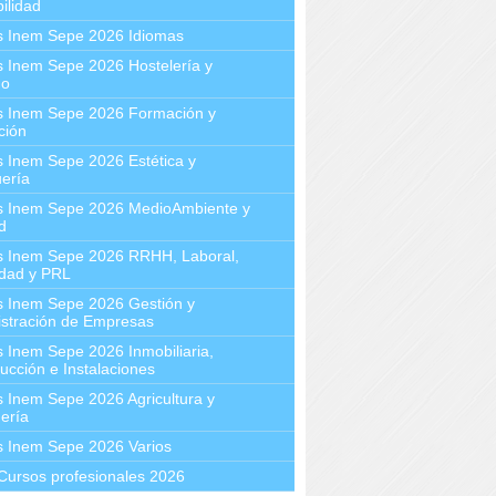
ilidad
s Inem Sepe 2026 Idiomas
 Inem Sepe 2026 Hostelería y
mo
s Inem Sepe 2026 Formación y
ción
 Inem Sepe 2026 Estética y
ería
s Inem Sepe 2026 MedioAmbiente y
d
s Inem Sepe 2026 RRHH, Laboral,
idad y PRL
s Inem Sepe 2026 Gestión y
stración de Empresas
 Inem Sepe 2026 Inmobiliaria,
ucción e Instalaciones
 Inem Sepe 2026 Agricultura y
ería
s Inem Sepe 2026 Varios
Cursos profesionales 2026