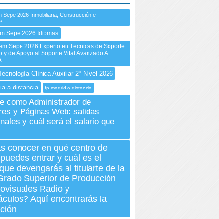
 Sepe 2026 Inmobiliaria, Construcción e
es
em Sepe 2026 Idiomas
m Sepe 2026 Experto en Técnicas de Soporte
co y de Apoyo al Soporte Vital Avanzado A
A
ecnología Clínica Auxiliar 2º Nivel 2026
ia a distancia
fp madrid a distancia
e como Administrador de
res y Páginas Web: salidas
nales y cuál será el salario que
s
s conocer en qué centro de
 puedes entrar y cuál es el
 que devengarás al titularte de la
Grado Superior de Producción
ovisuales Radio y
culos? Aquí encontrarás la
ación