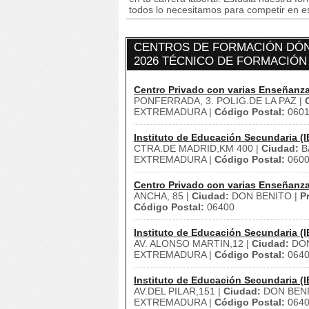
todos lo necesitamos para competir en es
CENTROS DE FORMACIÓN DÓN
2026 TÉCNICO DE FORMACIÓN 
Centro Privado con varias Enseñanz
PONFERRADA, 3. POLIG.DE LA PAZ |
EXTREMADURA |
Código Postal:
0601
Instituto de Educación Secundaria (I
CTRA.DE MADRID,KM 400 |
Ciudad:
B
EXTREMADURA |
Código Postal:
060
Centro Privado con varias Enseñanz
ANCHA, 85 |
Ciudad:
DON BENITO |
P
Código Postal:
06400
Instituto de Educación Secundaria (I
AV. ALONSO MARTIN,12 |
Ciudad:
DON
EXTREMADURA |
Código Postal:
064
Instituto de Educación Secundaria (I
AV.DEL PILAR,151 |
Ciudad:
DON BENI
EXTREMADURA |
Código Postal:
064