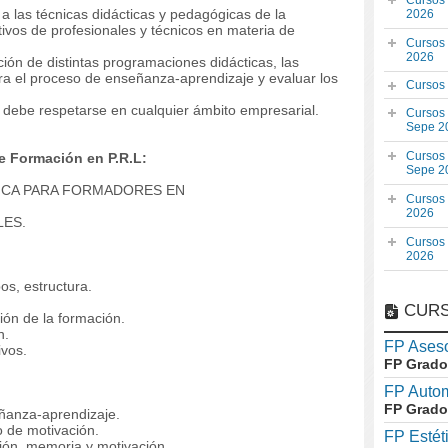
Cursos
o a las técnicas didácticas y pedagógicas de la
2026
tivos de profesionales y técnicos en materia de
Cursos
2026
ión de distintas programaciones didácticas, las
ra el proceso de enseñanza-aprendizaje y evaluar los
Cursos
 debe respetarse en cualquier ámbito empresarial.
Cursos
Sepe 2
Cursos
e Formación en P.R.L:
Sepe 2
ICA PARA FORMADORES EN
Cursos
2026
ES.
Cursos
2026
os, estructura.
CURS
ión de la formación.
n.
FP Aseso
vos.
FP Grado
FP Auto
FP Grado
ñanza-aprendizaje.
 de motivación.
FP Estét
ión, memoria y motivación.