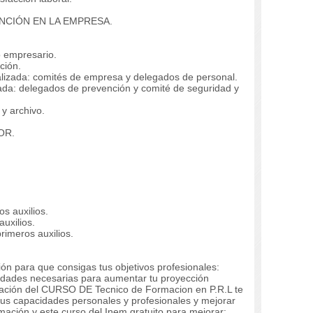
NCIÓN EN LA EMPRESA.
 empresario.
ción.
izada: comités de empresa y delegados de personal.
a: delegados de prevención y comité de seguridad y
y archivo.
OR.
s auxilios.
uxilios.
imeros auxilios.
ón para que consigas tus objetivos profesionales:
lidades necesarias para aumentar tu proyección
mación del CURSO DE Tecnico de Formacion en P.R.L te
tus capacidades personales y profesionales y mejorar
rmación y este curso del Inem gratuito para mejorar: