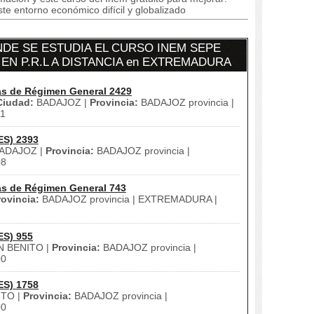
te entorno económico difícil y globalizado
DE SE ESTUDIA EL CURSO INEM SEPE
EN P.R.L A DISTANCIA en EXTREMADURA
as de Régimen General 2429
Ciudad:
BADAJOZ |
Provincia:
BADAJOZ provincia |
1
ES) 2393
ADAJOZ |
Provincia:
BADAJOZ provincia |
08
as de Régimen General 743
rovincia:
BADAJOZ provincia | EXTREMADURA |
ES) 955
 BENITO |
Provincia:
BADAJOZ provincia |
00
ES) 1758
TO |
Provincia:
BADAJOZ provincia |
00