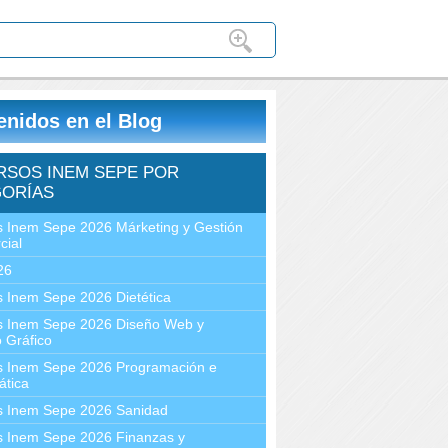
enidos en el Blog
RSOS INEM SEPE POR
ORÍAS
 Inem Sepe 2026 Márketing y Gestión
cial
26
 Inem Sepe 2026 Dietética
s Inem Sepe 2026 Diseño Web y
 Gráfico
s Inem Sepe 2026 Programación e
ática
s Inem Sepe 2026 Sanidad
s Inem Sepe 2026 Finanzas y