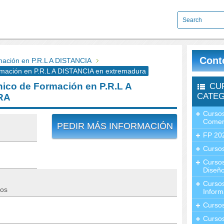
Cont
ación en P.R.L A DISTANCIA
ación en P.R.L A DISTANCIA en extremadura
co de Formación en P.R.L A
CU
CATEG
RA
Cursos
Comer
PEDIR MÁS INFORMACIÓN
FP 20
Cursos
Curso
Diseño
Curso
tos
Inform
Curso
Curso