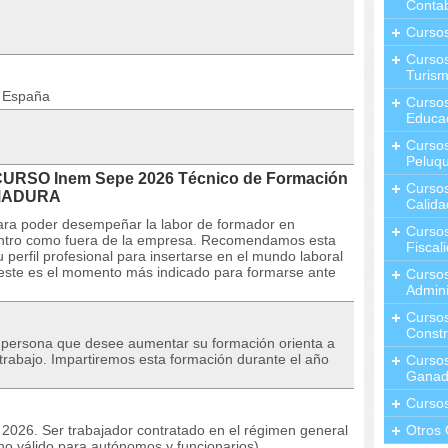
Contab
Curso
Cursos
Turis
n España
Curso
Educa
Cursos
Peluqu
 CURSO Inem Sepe 2026 Técnico de Formación
Curso
EMADURA
Calida
ra poder desempeñar la labor de formador en
Curso
dentro como fuera de la empresa. Recomendamos esta
Fiscal
perfil profesional para insertarse en el mundo laboral
 este es el momento más indicado para formarse ante
Curso
Admini
Cursos
Constr
r persona que desee aumentar su formación orienta a
trabajo. Impartiremos esta formación durante el año
Cursos
Ganad
Curso
o 2026. Ser trabajador contratado en el régimen general
Otros 
no válido para autónomos y funcionarios).