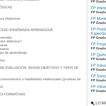
FP Grado
ÓGICAS.
FP Inter
FP Grado
s didácticos.
FP Mante
FP Grado
FP Produ
OCESO ENSEÑANZA-APRENDIZAJE.
Espectác
nerales.
FP Grado
ón didáctica?.
FP Proye
marse.
FP Grado
saria.
upo de aprendizaje.
FP Quími
.
FP Grado
iva.
FP Salud
DE EVALUACIÓN: SEGÚN OBJETIVOS Y TIPOS DE
FP Grado
FP Soni
nocimientos o habilidades intelectuales (pruebas de
FP Grado
ón.
FP Vitivi
FP Grado
ES FORMATIVAS.
LO M