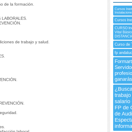
o de la formación.
Cursos Inem
Instalacion
 LABORALES.
Cursos In
EVENCIÓN.
CURSO Ine
Vital Bási
DISTANCI
ciones de trabajo y salud.
Curso de T
fp andaluc
ES.
Formart
Servido
profesio
ganará
VENCIÓN.
¿Busca
trabajo
salario
PREVENCIÓN.
FP de 
eguridad.
de Audi
Espectá
inform
es.
sfacción laboral.