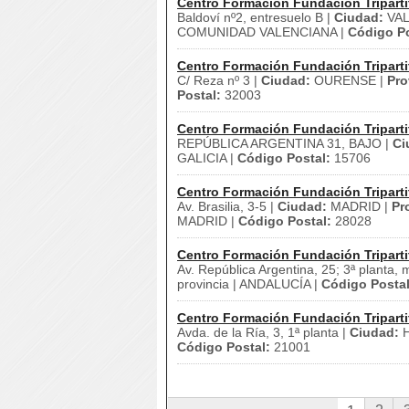
Centro Formación Fundación Triparti
Baldoví nº2, entresuelo B |
Ciudad:
VAL
COMUNIDAD VALENCIANA |
Código Po
Centro Formación Fundación Triparti
C/ Reza nº 3 |
Ciudad:
OURENSE |
Pro
Postal:
32003
Centro Formación Fundación Triparti
REPÚBLICA ARGENTINA 31, BAJO |
Ci
GALICIA |
Código Postal:
15706
Centro Formación Fundación Triparti
Av. Brasilia, 3-5 |
Ciudad:
MADRID |
Pr
MADRID |
Código Postal:
28028
Centro Formación Fundación Triparti
Av. República Argentina, 25; 3ª planta, 
provincia | ANDALUCÍA |
Código Postal
Centro Formación Fundación Triparti
Avda. de la Ría, 3, 1ª planta |
Ciudad:
H
Código Postal:
21001