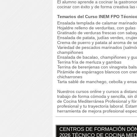
El alumno aprende a cocinar la gastrono
cocinar con éxito y de forma creativa las
Temarios del Curso INEM FPO Técnico
Ensalada templada de calamar marinado 
Hojaldre relleno de verduritas, con gula
Gratinado de verduras frescas con sabay
Ensalada de patata, judías verdes, cruji
Crema de puerro y patata al aroma de s
Variedad de pescados marinados (salmón,
champiñones
Ensalada de bacalao, champiñones y g
Terrina fría de merluza y gambas
Terrina de berenjenas con vinagreta bals
Pirámide de espárragos blancos con crem
chicharrones
Tarta sablé de manchego, cebolla y ensa
Nuestros cursos online y cursos a dista
trabajo de forma cómoda y sencilla, si
de Cocina Mediterránea Profesional y fór
profesional y tu trayectoria laboral. Es
herramienta de mejora profesional especi
CENTROS DE FORMACIÓN DÓN
2026 TÉCNICO DE COCINA ME