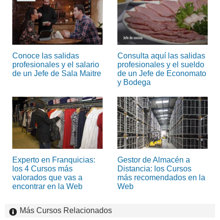
Conoce las salidas
Consulta aquí las salidas
profesionales y el salario
profesionales y el sueldo
de un Jefe de Sala Maitre
de un Jefe de Economato
y Bodega
Experto en Franquicias:
Gestor de Almacén a
los 4 Cursos más
Distancia: los Cursos
valorados que vas a
más recomendados en la
encontrar en la Web
Web
Más Cursos Relacionados