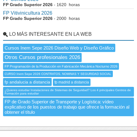
FP Grado Superior 2026
- 1620 horas
FP Vitivinicultura 2026
FP Grado Superior 2026
- 2000 horas
LO MÁS INTERESANTE EN LA WEB
Cursos Inem Sepe 2026 Diseño Web y Diseño Gráfico
Otros Cursos profesionales 2026
FP Programación de la Producción en Fabricación Mecánica Nocturno 2026
CURSO Inem Sepe 2026 CONTRATOS, NOMINAS Y SEGURIDAD SOCIAL
fp andalucia a distancia
fp madrid a distancia
¿Quieres estudiar Instalaciones de Sistemas de Seguridad? Los 4 principales Centros de
Formación para estudiar
FP de Grado Superior de Transporte y Logística: vídeo
explicativo de los puestos de trabajo que ofrece la formación al
obtener el título