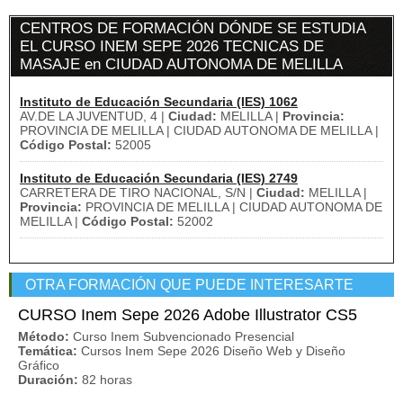
CENTROS DE FORMACIÓN DÓNDE SE ESTUDIA
EL CURSO INEM SEPE 2026 TECNICAS DE
MASAJE en CIUDAD AUTONOMA DE MELILLA
Instituto de Educación Secundaria (IES) 1062
AV.DE LA JUVENTUD, 4 |
Ciudad:
MELILLA |
Provincia:
PROVINCIA DE MELILLA | CIUDAD AUTONOMA DE MELILLA |
Código Postal:
52005
Instituto de Educación Secundaria (IES) 2749
CARRETERA DE TIRO NACIONAL, S/N |
Ciudad:
MELILLA |
Provincia:
PROVINCIA DE MELILLA | CIUDAD AUTONOMA DE
MELILLA |
Código Postal:
52002
OTRA FORMACIÓN QUE PUEDE INTERESARTE
CURSO Inem Sepe 2026 Adobe Illustrator CS5
Método:
Curso Inem Subvencionado Presencial
Temática:
Cursos Inem Sepe 2026 Diseño Web y Diseño
Gráfico
Duración:
82 horas