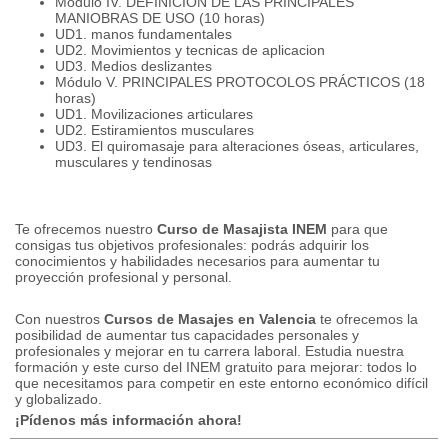
Módulo IV.
DEFINICIÓN DE LAS PRINCIPALES
MANIOBRAS DE USO (10 horas)
UD1.
manos fundamentales
UD2.
Movimientos y tecnicas de aplicacion
UD3.
Medios deslizantes
Módulo V. PRINCIPALES PROTOCOLOS PRÁCTICOS (18
horas)
UD1.
Movilizaciones articulares
UD2.
Estiramientos musculares
UD3.
El quiromasaje para alteraciones óseas, articulares,
musculares y tendinosas
Te ofrecemos nuestro
Curso de Masajista INEM
para que
consigas tus objetivos profesionales: podrás adquirir los
conocimientos y habilidades necesarios para aumentar tu
proyección profesional y personal.
Con nuestros
Cursos de Masajes en Valencia
te ofrecemos la
posibilidad de aumentar tus capacidades personales y
profesionales y mejorar en tu carrera laboral.
Estudia nuestra
formación y este curso del INEM gratuito para mejorar: todos lo
que necesitamos para competir en este entorno económico difícil
y globalizado.
¡Pídenos más información ahora!