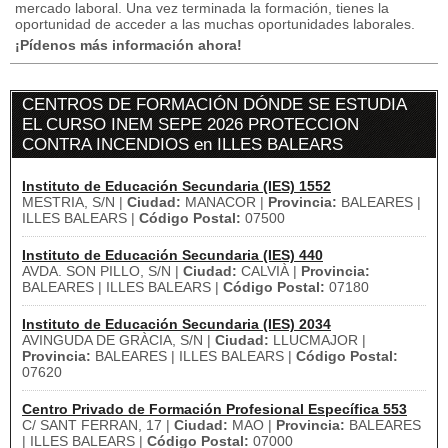
mercado laboral.
Una vez terminada la formación, tienes la
oportunidad de acceder a las muchas oportunidades laborales.
¡Pídenos más información ahora!
CENTROS DE FORMACIÓN DÓNDE SE ESTUDIA
EL CURSO INEM SEPE 2026 PROTECCION
CONTRA INCENDIOS en ILLES BALEARS
Instituto de Educación Secundaria (IES) 1552
MESTRIA, S/N |
Ciudad:
MANACOR |
Provincia:
BALEARES |
ILLES BALEARS |
Código Postal:
07500
Instituto de Educación Secundaria (IES) 440
AVDA. SON PILLO, S/N |
Ciudad:
CALVIÀ |
Provincia:
BALEARES | ILLES BALEARS |
Código Postal:
07180
Instituto de Educación Secundaria (IES) 2034
AVINGUDA DE GRÀCIA, S/N |
Ciudad:
LLUCMAJOR |
Provincia:
BALEARES | ILLES BALEARS |
Código Postal:
07620
Centro Privado de Formación Profesional Específica 553
C/ SANT FERRAN, 17 |
Ciudad:
MAO |
Provincia:
BALEARES
| ILLES BALEARS |
Código Postal:
07000