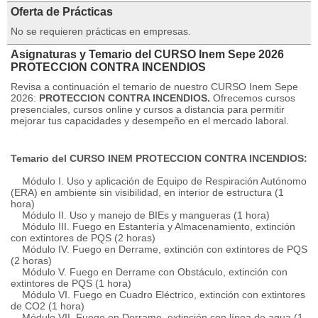
Oferta de Prácticas
No se requieren prácticas en empresas.
Asignaturas y Temario del CURSO Inem Sepe 2026
PROTECCION CONTRA INCENDIOS
Revisa a continuación el temario de nuestro CURSO Inem Sepe
2026:
PROTECCION CONTRA INCENDIOS.
Ofrecemos cursos
presenciales, cursos online y cursos a distancia para permitir
mejorar tus capacidades y desempeño en el mercado laboral.
Temario del CURSO INEM PROTECCION CONTRA INCENDIOS:
Módulo I. Uso y aplicación de Equipo de Respiración Autónomo
(ERA) en ambiente sin visibilidad, en interior de estructura (1
hora)
Módulo II.
Uso y manejo de BIEs y mangueras (1 hora)
Módulo III.
Fuego en Estantería y Almacenamiento, extinción
con extintores de PQS (2 horas)
Módulo IV.
Fuego en Derrame, extinción con extintores de PQS
(2 horas)
Módulo V. Fuego en Derrame con Obstáculo, extinción con
extintores de PQS (1 hora)
Módulo VI.
Fuego en Cuadro Eléctrico, extinción con extintores
de CO2 (1 hora)
Módulo VII.
Fuego en Derrame, extinción con línea de agua (1