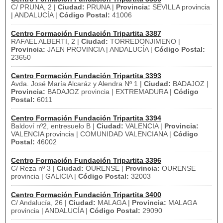
C/ PRUNA, 2 |
Ciudad:
PRUNA |
Provincia:
SEVILLA provincia
| ANDALUCÍA |
Código Postal:
41006
Centro Formación Fundación Tripartita 3387
RAFAEL ALBERTI, 2 |
Ciudad:
TORREDONJIMENO |
Provincia:
JAEN PROVINCIA | ANDALUCÍA |
Código Postal:
23650
Centro Formación Fundación Tripartita 3393
Avda. José María Alcaráz y Alendra Nº 1 |
Ciudad:
BADAJOZ |
Provincia:
BADAJOZ provincia | EXTREMADURA |
Código
Postal:
6011
Centro Formación Fundación Tripartita 3394
Baldoví nº2, entresuelo B |
Ciudad:
VALENCIA |
Provincia:
VALENCIA provincia | COMUNIDAD VALENCIANA |
Código
Postal:
46002
Centro Formación Fundación Tripartita 3396
C/ Reza nº 3 |
Ciudad:
OURENSE |
Provincia:
OURENSE
provincia | GALICIA |
Código Postal:
32003
Centro Formación Fundación Tripartita 3400
C/ Andalucía, 26 |
Ciudad:
MALAGA |
Provincia:
MALAGA
provincia | ANDALUCÍA |
Código Postal:
29090