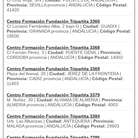
C/ Cruz Roja, S/N |
Ciudad:
FUENTES DE ANDALUCIA |
Provincia:
SEVILLA provincia | ANDALUCÍA |
Código Postal:
41420
Centro Formación Fundación Tripartita 3360
C/ Luciano Fernández Alba, 2 bajo-G |
Ciudad:
GUADIX |
Provincia:
GRANADA provincia | ANDALUCÍA |
Código Postal:
18500
Centro Formación Fundación Tripartita 3368
C/ Fernán Pérez, 3 |
Ciudad:
PUENTE GENIL |
Provincia:
CORDOBA provincia | ANDALUCÍA |
Código Postal:
14002
Centro Formación Fundación Tripartita 3369
Plaza del Arenal, 20 |
Ciudad:
JEREZ DE LA FRONTERA |
Provincia:
CADIZ provincia | ANDALUCÍA |
Código Postal:
11403
Centro Formación Fundación Tripartita 3379
M. Nuñez. 30 |
Ciudad:
ALHAMA DE ALMERIA |
Provincia:
ALMERIA provincia | ANDALUCÍA |
Código Postal:
4003
Centro Formación Fundación Tripartita 3384
Urb. Las Albarizas |
Ciudad:
ANTEQUERA |
Provincia:
MALAGA provincia | ANDALUCÍA |
Código Postal:
29603
Centro Formación Fundación Tripartita 3386