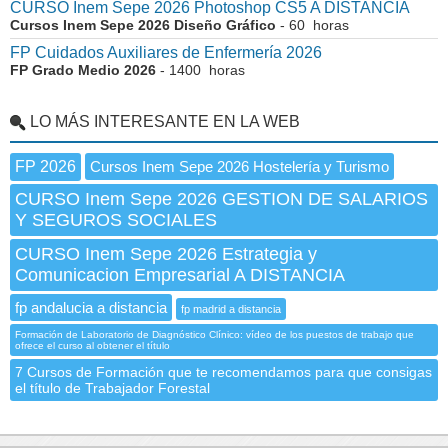
CURSO Inem Sepe 2026 Photoshop CS5 A DISTANCIA
Cursos Inem Sepe 2026 Diseño Gráfico
- 60 horas
FP Cuidados Auxiliares de Enfermería 2026
FP Grado Medio 2026
- 1400 horas
LO MÁS INTERESANTE EN LA WEB
FP 2026
Cursos Inem Sepe 2026 Hostelería y Turismo
CURSO Inem Sepe 2026 GESTION DE SALARIOS
Y SEGUROS SOCIALES
CURSO Inem Sepe 2026 Estrategia y
Comunicacion Empresarial A DISTANCIA
fp andalucia a distancia
fp madrid a distancia
Formación de Laboratorio de Diagnóstico Clínico: vídeo de los puestos de trabajo que
ofrece el curso al obtener el título
7 Cursos de Formación que te recomendamos para que consigas
el título de Trabajador Forestal