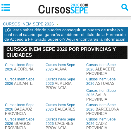
CURSOS INEM SEPE 2026
¿Quieres saber dónde puedes conseguir un puesto de trabajo y
cuál es el salario que ganarás al obtener el título de la Formación
de Acceso a FP Grado Superior? Aquí encontrarás la información
CURSOS INEM SEPE 2026 POR PROVINCIAS Y
CIUDADES
Cursos Inem Sepe
Cursos Inem Sepe
Cursos Inem Sepe
A CORUÑA
ALAVA
ALBACETE
2026
2026
2026
PROVINCIA
Cursos Inem Sepe
Cursos Inem Sepe
Cursos Inem Sepe
ALICANTE
ALMERIA
ASTURIAS
2026
2026
2026
PROVINCIA
Cursos Inem Sepe
AVILA
2026
PROVINCIA
Cursos Inem Sepe
Cursos Inem Sepe
Cursos Inem Sepe
BADAJOZ
BALEARES
BARCELONA
2026
2026
2026
PROVINCIA
PROVINCIA
Cursos Inem Sepe
Cursos Inem Sepe
Cursos Inem Sepe
BURGOS
CACERES
CADIZ
2026
2026
2026
PROVINCIA
PROVINCIA
PROVINCIA