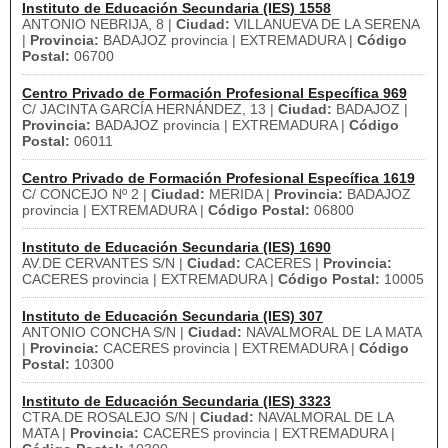
Instituto de Educación Secundaria (IES) 1558
ANTONIO NEBRIJA, 8 |
Ciudad:
VILLANUEVA DE LA SERENA
|
Provincia:
BADAJOZ provincia | EXTREMADURA |
Código
Postal:
06700
Centro Privado de Formación Profesional Específica 969
C/ JACINTA GARCÍA HERNÁNDEZ, 13 |
Ciudad:
BADAJOZ |
Provincia:
BADAJOZ provincia | EXTREMADURA |
Código
Postal:
06011
Centro Privado de Formación Profesional Específica 1619
C/ CONCEJO Nº 2 |
Ciudad:
MERIDA |
Provincia:
BADAJOZ
provincia | EXTREMADURA |
Código Postal:
06800
Instituto de Educación Secundaria (IES) 1690
AV.DE CERVANTES S/N |
Ciudad:
CACERES |
Provincia:
CACERES provincia | EXTREMADURA |
Código Postal:
10005
Instituto de Educación Secundaria (IES) 307
ANTONIO CONCHA S/N |
Ciudad:
NAVALMORAL DE LA MATA
|
Provincia:
CACERES provincia | EXTREMADURA |
Código
Postal:
10300
Instituto de Educación Secundaria (IES) 3323
CTRA.DE ROSALEJO S/N |
Ciudad:
NAVALMORAL DE LA
MATA |
Provincia:
CACERES provincia | EXTREMADURA |