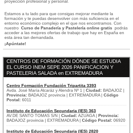
proyección profesional y personal.
Estamos a tu lado para que consigas mejorar mediante la
formación y te puedas desenvolver con más suficiencia en el
entorno económico complejo en el que nos encontramos.
Con
nuestro
Curso de Panadería y Pastelería online gratis
podrás
acceder a las mejores ofertas de trabajo que hay en España en
esta área tan demandada.
¡Apúntate!
CENTROS DE FORMACIÓN DÓNDE SE ESTUDIA
EL CURSO INEM SEPE 2026 PANIFICACION Y
PASTELERIA SALADA en EXTREMADURA
Centro Formación Fundación Tripartita 3393
Avda. José María Alcaráz y Alendra Nº 1 |
Ciudad:
BADAJOZ |
Provincia:
BADAJOZ provincia | EXTREMADURA |
Código
Postal:
6011
Instituto de Educación Secundaria (IES) 363
AV.DE SANTO TOMAS S/N |
Ciudad:
AZUAGA |
Provincia:
BADAJOZ provincia | EXTREMADURA |
Código Postal:
06920
Instituto de Educación Secundaria (IES) 2820