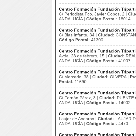
Centro Formación Fundación Triparti
C/ Periodista Fco. Javier Cobos, 2 |
Ciu
ANDALUCÍA |
Código Postal:
18014
Centro Formación Fundación Triparti
C/ Blas Infante, 34 |
Ciudad:
CONSTANT
Código Postal:
41300
Centro Formación Fundación Triparti
Avda. 28 de febrero, 15 |
Ciudad:
REAL 
ANDALUCÍA |
Código Postal:
41007
Centro Formación Fundación Triparti
C/ Mercado, 38 |
Ciudad:
OLVERA |
Pr
Postal:
11690
Centro Formación Fundación Triparti
C/ Fernán Pérez, 3 |
Ciudad:
PUENTE G
ANDALUCÍA |
Código Postal:
14002
Centro Formación Fundación Triparti
Laujar de Andarax |
Ciudad:
LAUJAR D
ANDALUCÍA |
Código Postal:
4470
Centro Formación Fundación Triparti