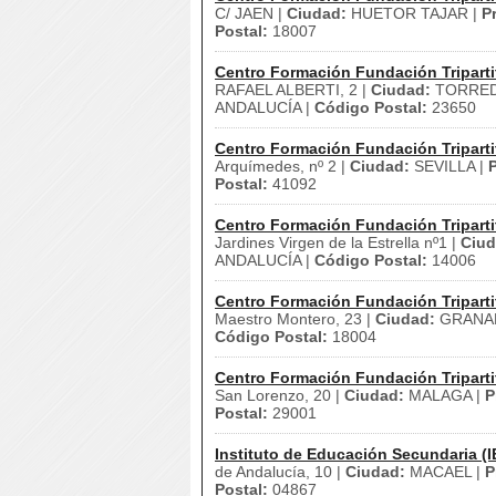
C/ JAEN |
Ciudad:
HUETOR TAJAR |
P
Postal:
18007
Centro Formación Fundación Triparti
RAFAEL ALBERTI, 2 |
Ciudad:
TORRED
ANDALUCÍA |
Código Postal:
23650
Centro Formación Fundación Triparti
Arquímedes, nº 2 |
Ciudad:
SEVILLA |
P
Postal:
41092
Centro Formación Fundación Triparti
Jardines Virgen de la Estrella nº1 |
Ciud
ANDALUCÍA |
Código Postal:
14006
Centro Formación Fundación Triparti
Maestro Montero, 23 |
Ciudad:
GRANA
Código Postal:
18004
Centro Formación Fundación Triparti
San Lorenzo, 20 |
Ciudad:
MALAGA |
P
Postal:
29001
Instituto de Educación Secundaria (I
de Andalucía, 10 |
Ciudad:
MACAEL |
P
Postal:
04867