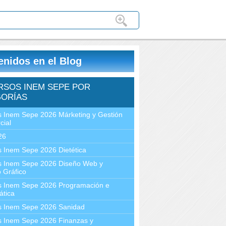
enidos en el Blog
RSOS INEM SEPE POR
ORÍAS
 Inem Sepe 2026 Márketing y Gestión
cial
26
 Inem Sepe 2026 Dietética
s Inem Sepe 2026 Diseño Web y
 Gráfico
s Inem Sepe 2026 Programación e
ática
s Inem Sepe 2026 Sanidad
s Inem Sepe 2026 Finanzas y