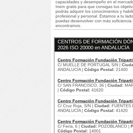
capacidades y desempeño en el mercado 
Inem gratis para que consigas tus objet
podrás adquirir los conocimientos y habi
profesional y personal. Estamos a tu lad
puedas desenvolver con más suficiencia 
encontramos.
CENTROS DE FORMACIÓN DÓN
2026 ISO 20000 en ANDALUCÍA
Centro Formación Fundación Triparti
C/ MUELLE DE PORTUGAL S/N |
Ciud
ANDALUCÍA |
Código Postal:
21400
Centro Formación Fundación Triparti
C/ SAN FRANCISCO, 36 |
Ciudad:
MAR
|
Código Postal:
41620
Centro Formación Fundación Triparti
C/ Cruz Roja, S/N |
Ciudad:
FUENTES D
ANDALUCÍA |
Código Postal:
41420
Centro Formación Fundación Triparti
C/ Feria, 6 |
Ciudad:
POZOBLANCO |
P
Código Postal:
14001