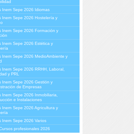
ilidad
s Inem Sepe 2026 Idiomas
 Inem Sepe 2026 Hostelería y
mo
s Inem Sepe 2026 Formación y
ción
 Inem Sepe 2026 Estética y
ería
s Inem Sepe 2026 MedioAmbiente y
d
s Inem Sepe 2026 RRHH, Laboral,
idad y PRL
s Inem Sepe 2026 Gestión y
stración de Empresas
 Inem Sepe 2026 Inmobiliaria,
ucción e Instalaciones
 Inem Sepe 2026 Agricultura y
ería
s Inem Sepe 2026 Varios
Cursos profesionales 2026