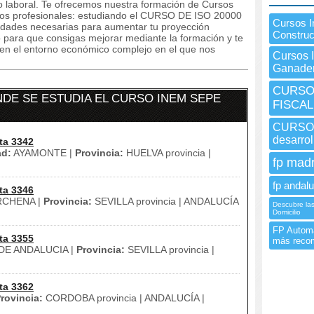
laboral. Te ofrecemos nuestra formación de Cursos
ivos profesionales: estudiando el CURSO DE ISO 20000
Cursos I
lidades necesarias para aumentar tu proyección
Construc
o para que consigas mejorar mediante la formación y te
en el entorno económico complejo en el que nos
Cursos 
Ganader
CURSO 
DE SE ESTUDIA EL CURSO INEM SEPE
FISCAL
CURSO 
desarroll
ta 3342
ad:
AYAMONTE |
Provincia:
HUELVA provincia |
fp madr
fp andalu
ta 3346
CHENA |
Provincia:
SEVILLA provincia | ANDALUCÍA
Descubre las 
Domicilio
FP Automa
ta 3355
más reco
E ANDALUCIA |
Provincia:
SEVILLA provincia |
ta 3362
rovincia:
CORDOBA provincia | ANDALUCÍA |