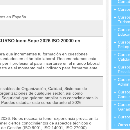
Contab
Curso
ntes en España
Cursos
Turis
Curso
Educa
CURSO Inem Sepe 2026 ISO 20000 en
Cursos
Peluqu
para que incrementes tu formación en cuestiones
Curso
emandados en el ámbito laboral. Recomendamos esta
Calida
perfil profesional para insertarse en el mundo laboral
Curso
 este es el momento más indicado para formarse ante
Fiscal
Curso
Admini
onsables de Organización, Calidad, Sistemas de
Cursos
organizaciones de cualquier sector, así como
Constr
 Seguridad que quieran ampliar sus conocimientos la
 Puedes estudiar este curso durante el 2026
Cursos
Ganad
Curso
o 2026. No es necesario tener experiencia previa en la
ner ciertos conocimientos de aspectos técnicos o
Otros 
s de Gestión (ISO 9001, ISO 14001, ISO 27000).