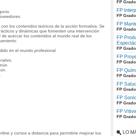
FP Grado
FP Inter
gocio.
FP Grado
roveedores.
FP Mante
 con los contenidos teóricos de la acción formativa. Se
FP Grado
 prácticos y dinámicas que fomenten una intervención
ad de acercar los contenidos al mundo real de los
FP Produ
hamiento:
Espectác
FP Grado
dido en el mundo profesional.
FP Proye
rativo.
FP Grado
omún.
mún.
FP Quími
.
FP Grado
FP Salud
FP Grado
FP Soni
FP Grado
FP Vitivi
FP Grado
LO M
line y cursos a distancia para permitirte mejorar tus