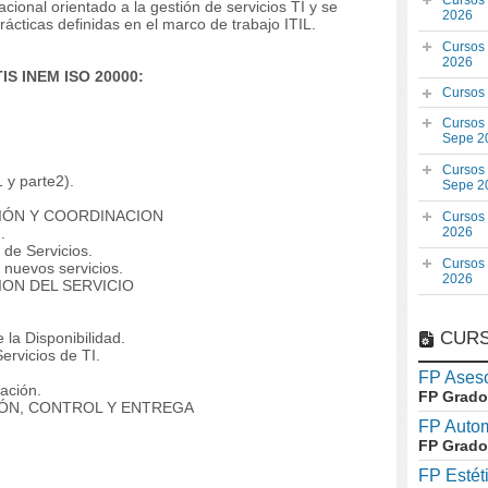
Cursos
nacional orientado a la gestión de servicios TI y se
2026
cticas definidas en el marco de trabajo ITIL.
Cursos
2026
IS INEM ISO 20000:
Cursos
Cursos
Sepe 2
Cursos
 y parte2).
Sepe 2
IÓN Y COORDINACION
Cursos
.
2026
 de Servicios.
Cursos
 nuevos servicios.
2026
ION DEL SERVICIO
CURS
 la Disponibilidad.
ervicios de TI.
FP Aseso
ación.
FP Grado
ÓN, CONTROL Y ENTREGA
FP Auto
FP Grado
FP Estét