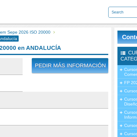
em Sepe 2026 ISO 20000
Cont
ndalucía
 20000 en ANDALUCÍA
CU
CATEG
PEDIR MÁS INFORMACIÓN
Cursos
Comer
FP 20
Cursos
Curso
Diseño
Curso
Inform
Curso
Curso