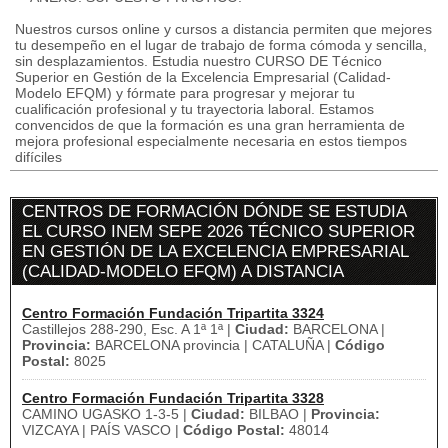
Nuestros cursos online y cursos a distancia permiten que mejores
tu desempeño en el lugar de trabajo de forma cómoda y sencilla,
sin desplazamientos. Estudia nuestro CURSO DE Técnico
Superior en Gestión de la Excelencia Empresarial (Calidad-
Modelo EFQM) y fórmate para progresar y mejorar tu
cualificación profesional y tu trayectoria laboral. Estamos
convencidos de que la formación es una gran herramienta de
mejora profesional especialmente necesaria en estos tiempos
difíciles
CENTROS DE FORMACIÓN DÓNDE SE ESTUDIA
EL CURSO INEM SEPE 2026 TÉCNICO SUPERIOR
EN GESTIÓN DE LA EXCELENCIA EMPRESARIAL
(CALIDAD-MODELO EFQM) A DISTANCIA
Centro Formación Fundación Tripartita 3324
Castillejos 288-290, Esc. A 1ª 1ª |
Ciudad:
BARCELONA |
Provincia:
BARCELONA provincia | CATALUÑA |
Código
Postal:
8025
Centro Formación Fundación Tripartita 3328
CAMINO UGASKO 1-3-5 |
Ciudad:
BILBAO |
Provincia:
VIZCAYA | PAÍS VASCO |
Código Postal:
48014