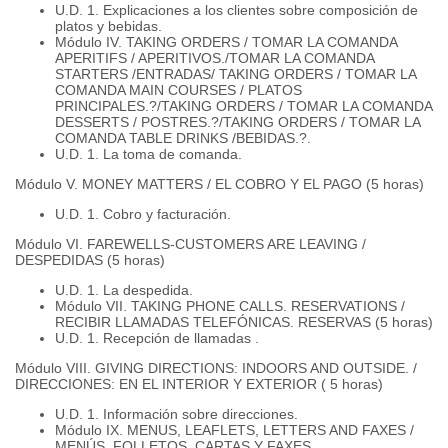
U.D. 1. Explicaciones a los clientes sobre composición de
platos y bebidas.
Módulo IV. TAKING ORDERS / TOMAR LA COMANDA
APERITIFS / APERITIVOS./TOMAR LA COMANDA
STARTERS /ENTRADAS/ TAKING ORDERS / TOMAR LA
COMANDA MAIN COURSES / PLATOS
PRINCIPALES.?/TAKING ORDERS / TOMAR LA COMANDA
DESSERTS / POSTRES.?/TAKING ORDERS / TOMAR LA
COMANDA TABLE DRINKS /BEBIDAS.?.
U.D. 1. La toma de comanda.
Módulo V. MONEY MATTERS / EL COBRO Y EL PAGO (5 horas)
U.D. 1. Cobro y facturación.
Módulo VI. FAREWELLS-CUSTOMERS ARE LEAVING /
DESPEDIDAS (5 horas)
U.D. 1. La despedida.
Módulo VII. TAKING PHONE CALLS. RESERVATIONS /
RECIBIR LLAMADAS TELEFÓNICAS. RESERVAS (5 horas)
U.D. 1. Recepción de llamadas .
Módulo VIII. GIVING DIRECTIONS: INDOORS AND OUTSIDE. /
DIRECCIONES: EN EL INTERIOR Y EXTERIOR ( 5 horas)
U.D. 1. Información sobre direcciones.
Módulo IX. MENUS, LEAFLETS, LETTERS AND FAXES /
MENÚS, FOLLETOS, CARTAS Y FAXES