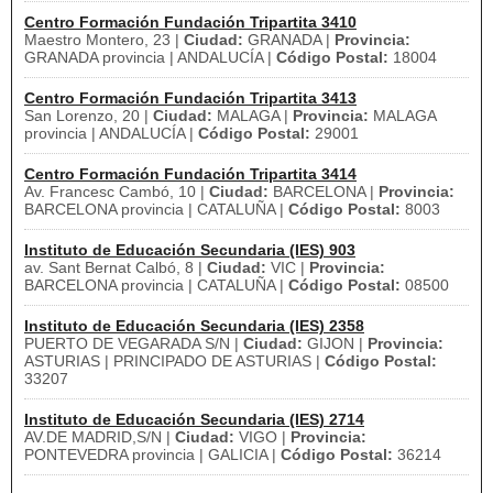
Centro Formación Fundación Tripartita 3410
Maestro Montero, 23 |
Ciudad:
GRANADA |
Provincia:
GRANADA provincia | ANDALUCÍA |
Código Postal:
18004
Centro Formación Fundación Tripartita 3413
San Lorenzo, 20 |
Ciudad:
MALAGA |
Provincia:
MALAGA
provincia | ANDALUCÍA |
Código Postal:
29001
Centro Formación Fundación Tripartita 3414
Av. Francesc Cambó, 10 |
Ciudad:
BARCELONA |
Provincia:
BARCELONA provincia | CATALUÑA |
Código Postal:
8003
Instituto de Educación Secundaria (IES) 903
av. Sant Bernat Calbó, 8 |
Ciudad:
VIC |
Provincia:
BARCELONA provincia | CATALUÑA |
Código Postal:
08500
Instituto de Educación Secundaria (IES) 2358
PUERTO DE VEGARADA S/N |
Ciudad:
GIJON |
Provincia:
ASTURIAS | PRINCIPADO DE ASTURIAS |
Código Postal:
33207
Instituto de Educación Secundaria (IES) 2714
AV.DE MADRID,S/N |
Ciudad:
VIGO |
Provincia:
PONTEVEDRA provincia | GALICIA |
Código Postal:
36214