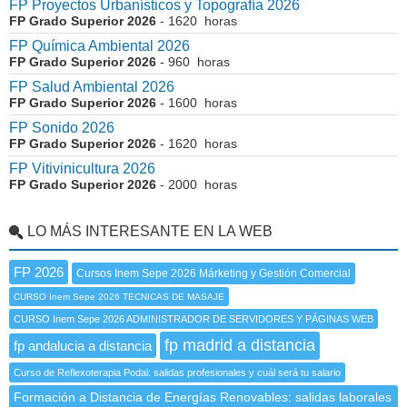
FP Proyectos Urbanísticos y Topografía 2026
FP Grado Superior 2026
- 1620 horas
FP Química Ambiental 2026
FP Grado Superior 2026
- 960 horas
FP Salud Ambiental 2026
FP Grado Superior 2026
- 1600 horas
FP Sonido 2026
FP Grado Superior 2026
- 1620 horas
FP Vitivinicultura 2026
FP Grado Superior 2026
- 2000 horas
LO MÁS INTERESANTE EN LA WEB
FP 2026
Cursos Inem Sepe 2026 Márketing y Gestión Comercial
CURSO Inem Sepe 2026 TECNICAS DE MASAJE
CURSO Inem Sepe 2026 ADMINISTRADOR DE SERVIDORES Y PÁGINAS WEB
fp madrid a distancia
fp andalucia a distancia
Curso de Reflexoterapia Podal: salidas profesionales y cuál será tu salario
Formación a Distancia de Energías Renovables: salidas laborales