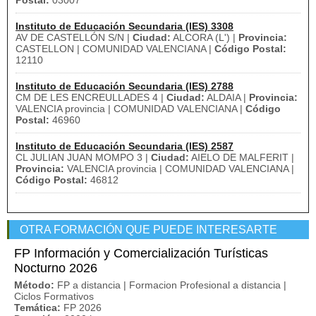
Postal:
03007
Instituto de Educación Secundaria (IES) 3308
AV DE CASTELLÓN S/N |
Ciudad:
ALCORA (L') |
Provincia:
CASTELLON | COMUNIDAD VALENCIANA |
Código Postal:
12110
Instituto de Educación Secundaria (IES) 2788
CM DE LES ENCREULLADES 4 |
Ciudad:
ALDAIA |
Provincia:
VALENCIA provincia | COMUNIDAD VALENCIANA |
Código
Postal:
46960
Instituto de Educación Secundaria (IES) 2587
CL JULIAN JUAN MOMPO 3 |
Ciudad:
AIELO DE MALFERIT |
Provincia:
VALENCIA provincia | COMUNIDAD VALENCIANA |
Código Postal:
46812
OTRA FORMACIÓN QUE PUEDE INTERESARTE
FP Información y Comercialización Turísticas
Nocturno 2026
Método:
FP a distancia | Formacion Profesional a distancia |
Ciclos Formativos
Temática:
FP 2026