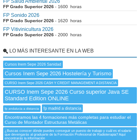
FP Salud Ambiental 2026
FP Grado Superior 2026
- 1600 horas
FP Sonido 2026
FP Grado Superior 2026
- 1620 horas
FP Vitivinicultura 2026
FP Grado Superior 2026
- 2000 horas
LO MÁS INTERESANTE EN LA WEB
Cursos Inem Sepe 2026 Sanidad
Cursos Inem Sepe 2026 Hostelería y Turismo
CURSO Inem Sepe 2026 CASH Y CREDIT MANAGEMENT A DISTANCIA
CURSO Inem Sepe 2026 Curso superior Java SE
Standard Edition ONLINE
fp madrid a distancia
fp andalucia a distancia
Encontramos las 4 formaciones más completas para estudiar el
Curso de Montador Estructuras Metálicas
¿Buscas conocer dónde puedes conseguir un puesto de trabajo y cuál es el salario
que devengarás al graduarte de la Formación Profesional de Radioterapia? Aquí
encontrarás la información