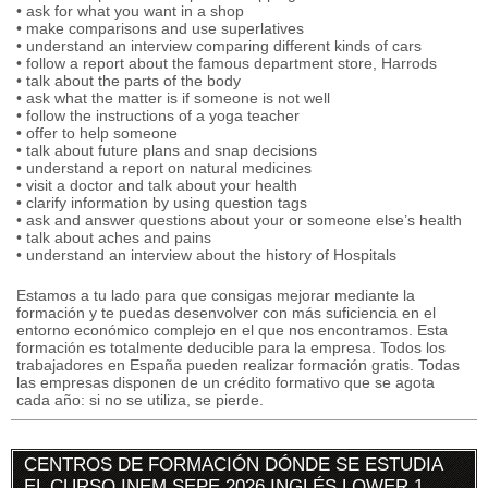
• ask for what you want in a shop
• make comparisons and use superlatives
• understand an interview comparing different kinds of cars
• follow a report about the famous department store, Harrods
• talk about the parts of the body
• ask what the matter is if someone is not well
• follow the instructions of a yoga teacher
• offer to help someone
• talk about future plans and snap decisions
• understand a report on natural medicines
• visit a doctor and talk about your health
• clarify information by using question tags
• ask and answer questions about your or someone else’s health
• talk about aches and pains
• understand an interview about the history of Hospitals
Estamos a tu lado para que consigas mejorar mediante la
formación y te puedas desenvolver con más suficiencia en el
entorno económico complejo en el que nos encontramos. Esta
formación es totalmente deducible para la empresa. Todos los
trabajadores en España pueden realizar formación gratis. Todas
las empresas disponen de un crédito formativo que se agota
cada año: si no se utiliza, se pierde.
CENTROS DE FORMACIÓN DÓNDE SE ESTUDIA
EL CURSO INEM SEPE 2026 INGLÉS LOWER 1