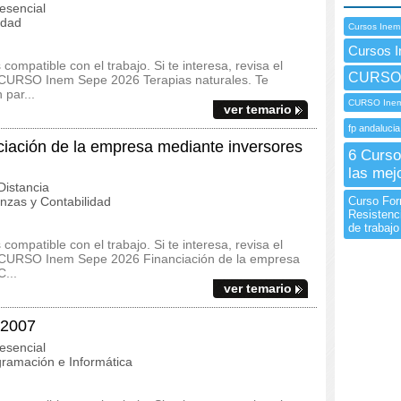
esencial
idad
Cursos Inem
Cursos I
ompatible con el trabajo. Si te interesa, revisa el
CURSO I
el CURSO Inem Sepe 2026 Terapias naturales. Te
par...
CURSO Inem 
ver temario
fp andalucia
ación de la empresa mediante inversores
6 Curso
las mej
istancia
zas y Contabilidad
Curso For
Resistenc
de trabajo
ompatible con el trabajo. Si te interesa, revisa el
del CURSO Inem Sepe 2026 Financiación de la empresa
...
ver temario
 2007
esencial
ramación e Informática