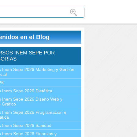
enidos en el Blog
RSOS INEM SEPE POR
ORÍAS
 Inem Sepe 2026 Márketing y Gestión
cial
26
 Inem Sepe 2026 Dietética
s Inem Sepe 2026 Diseño Web y
 Gráfico
s Inem Sepe 2026 Programación e
ática
s Inem Sepe 2026 Sanidad
s Inem Sepe 2026 Finanzas y