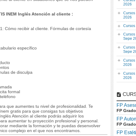
Cursos
2026
Cursos
S INEM Inglés Atención al cliente :
2026
Cursos
: Cómo recibir al cliente. Fórmulas de cortesía
Cursos
Sepe 2
Cursos
abulario específico
Sepe 2
Cursos
ducto
2026
entos
ulas de disculpa
Cursos
2026
lamada
cita formal
CURS
 teléfono
FP Aseso
ra que aumentes tu nivel de profesionalidad. Te
FP Grado
nem gratis para que consigas tus objetivos
glés Atención al cliente podrás adquirir los
FP Auto
ara aumentar tu proyección profesional y personal.
FP Grado
orar mediante la formación y te puedas desenvolver
mico complejo en el que nos encontramos.
FP Estét