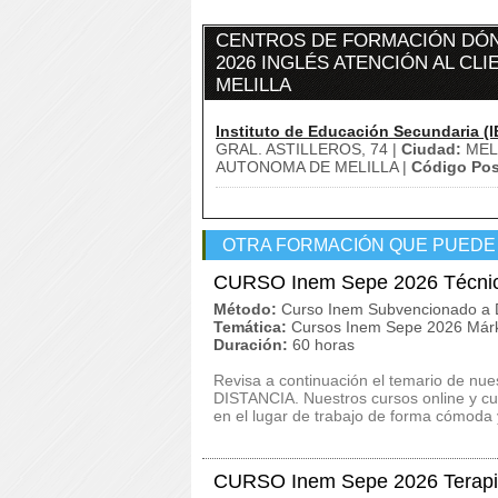
CENTROS DE FORMACIÓN DÓN
2026 INGLÉS ATENCIÓN AL CL
MELILLA
Instituto de Educación Secundaria (I
GRAL. ASTILLEROS, 74 |
Ciudad:
MELI
AUTONOMA DE MELILLA |
Código Pos
OTRA FORMACIÓN QUE PUEDE
CURSO Inem Sepe 2026 Técnic
Método:
Curso Inem Subvencionado a D
Temática:
Cursos Inem Sepe 2026 Márk
Duración:
60 horas
Revisa a continuación el temario de n
DISTANCIA. Nuestros cursos online y c
en el lugar de trabajo de forma cómoda y
CURSO Inem Sepe 2026 Terapia