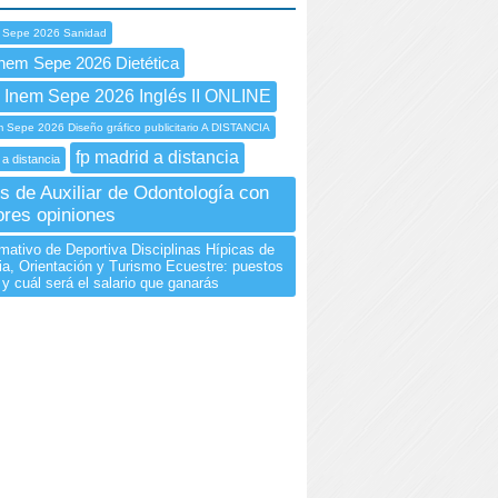
 Sepe 2026 Sanidad
nem Sepe 2026 Dietética
nem Sepe 2026 Inglés II ONLINE
Sepe 2026 Diseño gráfico publicitario A DISTANCIA
fp madrid a distancia
 a distancia
s de Auxiliar de Odontología con
ores opiniones
mativo de Deportiva Disciplinas Hípicas de
ia, Orientación y Turismo Ecuestre: puestos
 y cuál será el salario que ganarás