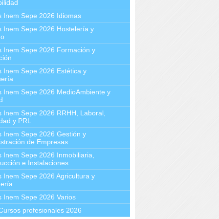
ilidad
s Inem Sepe 2026 Idiomas
 Inem Sepe 2026 Hostelería y
mo
s Inem Sepe 2026 Formación y
ción
 Inem Sepe 2026 Estética y
ería
s Inem Sepe 2026 MedioAmbiente y
d
s Inem Sepe 2026 RRHH, Laboral,
idad y PRL
s Inem Sepe 2026 Gestión y
stración de Empresas
 Inem Sepe 2026 Inmobiliaria,
ucción e Instalaciones
 Inem Sepe 2026 Agricultura y
ería
s Inem Sepe 2026 Varios
Cursos profesionales 2026