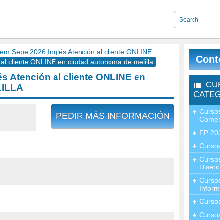
m Sepe 2026 Inglés Atención al cliente ONLINE
Cont
l cliente ONLINE en ciudad autonoma de melilla
s Atención al cliente ONLINE en
CU
ILLA
CATEG
Cursos
PEDIR MÁS INFORMACIÓN
Comer
FP 20
Cursos
Curso
Diseño
Curso
Inform
Curso
Curso