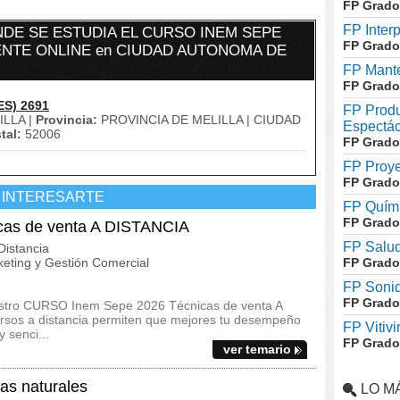
FP Grado
FP Inter
DE SE ESTUDIA EL CURSO INEM SEPE
FP Grado
IENTE ONLINE en CIUDAD AUTONOMA DE
FP Mante
FP Grado
ES) 2691
FP Produ
LLA |
Provincia:
PROVINCIA DE MELILLA | CIUDAD
Espectác
tal:
52006
FP Grado
FP Proye
FP Grado
 INTERESARTE
FP Quími
FP Grado
as de venta A DISTANCIA
FP Salud
istancia
eting y Gestión Comercial
FP Grado
FP Soni
FP Grado
uestro CURSO Inem Sepe 2026 Técnicas de venta A
ursos a distancia permiten que mejores tu desempeño
FP Vitivi
 senci...
FP Grado
ver temario
s naturales
LO M