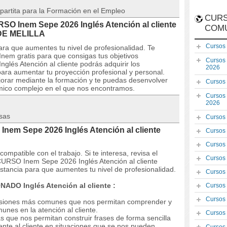
partita para la Formación en el Empleo
CURS
RSO Inem Sepe 2026 Inglés Atención al cliente
COM
DE MELILLA
Cursos
ra que aumentes tu nivel de profesionalidad. Te
nem gratis para que consigas tus objetivos
Cursos
glés Atención al cliente podrás adquirir los
2026
ara aumentar tu proyección profesional y personal.
orar mediante la formación y te puedas desenvolver
Cursos
mico complejo en el que nos encontramos.
Cursos
2026
sas
Cursos
Inem Sepe 2026 Inglés Atención al cliente
Cursos
Cursos
mpatible con el trabajo. Si te interesa, revisa el
Cursos
l CURSO Inem Sepe 2026 Inglés Atención al cliente
tancia para que aumentes tu nivel de profesionalidad.
Cursos
DO Inglés Atención al cliente :
Cursos
Cursos
presiones más comunes que nos permitan comprender y
nes en la atención al cliente.
Cursos
s que nos permitan construir frases de forma sencilla
nte al cliente en situaciones que se nos pueden