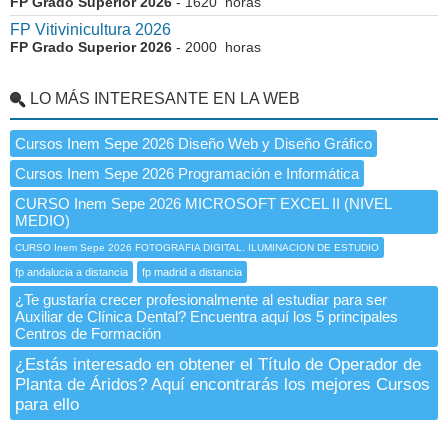
FP Grado Superior 2026
- 1620 horas
FP Vitivinicultura 2026
FP Grado Superior 2026
- 2000 horas
LO MÁS INTERESANTE EN LA WEB
Cursos Inem Sepe 2026 Diseño Web y Diseño Gráfico
Cursos Inem Sepe 2026 Programación e Informática
CURSO Inem Sepe 2026 MICROSOFT EXCEL II (NIVEL
MEDIO)
CURSO Inem Sepe 2026 FOTOGRAFIA DIGITAL. ILUMINACION DE ESTUDIO
fp andalucia a distancia
fp madrid a distancia
¿Te gustaría crecer profesionalmente al estudiar para ser
Auxiliar de Clínica Dental? Encuentra aquí los 5 principales
Centros de Formación
¿Estás interesado en obtener el Título de Operador de
Planta de Áridos? Aquí encontrarás los mejores Cursos
para ello