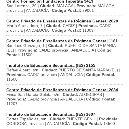
Centro Formación Fundación Tripartita 3413
San Lorenzo, 20 |
Ciudad:
MALAGA |
Provincia:
MALAGA
provincia | ANDALUCÍA |
Código Postal:
29001
Centro Privado de Enseñanzas de Régimen General 2828
María Auxiliadora, 7 |
Ciudad:
CADIZ |
Provincia:
CADIZ
provincia | ANDALUCÍA |
Código Postal:
11009
Centro Privado de Enseñanzas de Régimen General 1181
San Luis Gonzaga, 1 |
Ciudad:
PUERTO DE SANTA MARIA
(EL) |
Provincia:
CADIZ provincia | ANDALUCÍA |
Código
Postal:
11500
Instituto de Educación Secundaria (IES) 2155
Rafael Alberti, s/n |
Ciudad:
PUERTO DE SANTA MARIA (EL) |
Provincia:
CADIZ provincia | ANDALUCÍA |
Código Postal:
11500
Centro Privado de Enseñanzas de Régimen General 2634
Finca San García Goleta, s/n |
Ciudad:
ALGECIRAS |
Provincia:
CADIZ provincia | ANDALUCÍA |
Código Postal:
11207
Instituto de Educación Secundaria (IES) 1607
Cortes Españolas, s/n |
Ciudad:
PUENTE GENIL |
Provincia:
CORDOBA provincia | ANDALUCÍA |
Código Postal:
14500