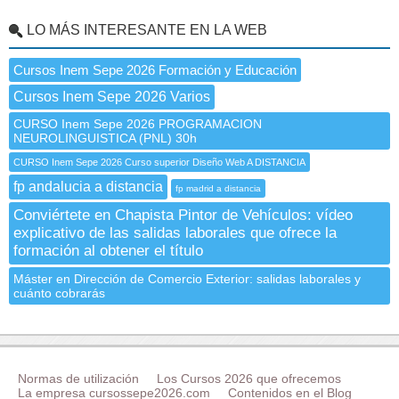
LO MÁS INTERESANTE EN LA WEB
Cursos Inem Sepe 2026 Formación y Educación
Cursos Inem Sepe 2026 Varios
CURSO Inem Sepe 2026 PROGRAMACION
NEUROLINGUISTICA (PNL) 30h
CURSO Inem Sepe 2026 Curso superior Diseño Web A DISTANCIA
fp andalucia a distancia
fp madrid a distancia
Conviértete en Chapista Pintor de Vehículos: vídeo
explicativo de las salidas laborales que ofrece la
formación al obtener el título
Máster en Dirección de Comercio Exterior: salidas laborales y
cuánto cobrarás
Normas de utilización
Los Cursos 2026 que ofrecemos
La empresa cursossepe2026.com
Contenidos en el Blog