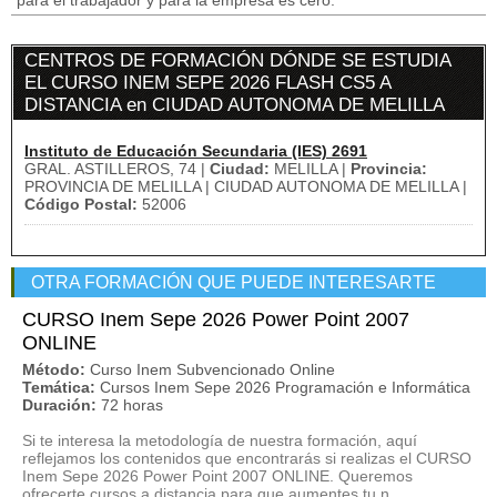
para el trabajador y para la empresa es cero.
CENTROS DE FORMACIÓN DÓNDE SE ESTUDIA
EL CURSO INEM SEPE 2026 FLASH CS5 A
DISTANCIA en CIUDAD AUTONOMA DE MELILLA
Instituto de Educación Secundaria (IES) 2691
GRAL. ASTILLEROS, 74 |
Ciudad:
MELILLA |
Provincia:
PROVINCIA DE MELILLA | CIUDAD AUTONOMA DE MELILLA |
Código Postal:
52006
OTRA FORMACIÓN QUE PUEDE INTERESARTE
CURSO Inem Sepe 2026 Power Point 2007
ONLINE
Método:
Curso Inem Subvencionado Online
Temática:
Cursos Inem Sepe 2026 Programación e Informática
Duración:
72 horas
Si te interesa la metodología de nuestra formación, aquí
reflejamos los contenidos que encontrarás si realizas el CURSO
Inem Sepe 2026 Power Point 2007 ONLINE. Queremos
ofrecerte cursos a distancia para que aumentes tu n...