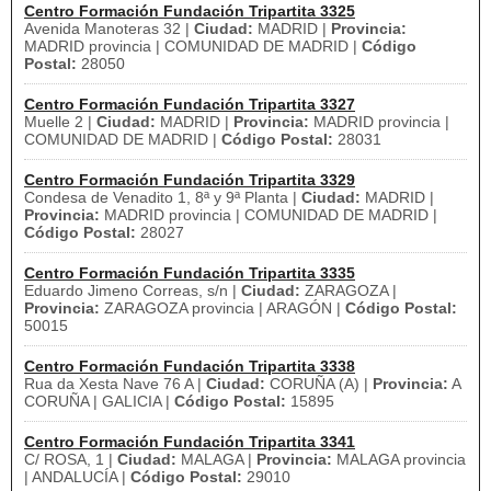
Centro Formación Fundación Tripartita 3325
Avenida Manoteras 32 |
Ciudad:
MADRID |
Provincia:
MADRID provincia | COMUNIDAD DE MADRID |
Código
Postal:
28050
Centro Formación Fundación Tripartita 3327
Muelle 2 |
Ciudad:
MADRID |
Provincia:
MADRID provincia |
COMUNIDAD DE MADRID |
Código Postal:
28031
Centro Formación Fundación Tripartita 3329
Condesa de Venadito 1, 8ª y 9ª Planta |
Ciudad:
MADRID |
Provincia:
MADRID provincia | COMUNIDAD DE MADRID |
Código Postal:
28027
Centro Formación Fundación Tripartita 3335
Eduardo Jimeno Correas, s/n |
Ciudad:
ZARAGOZA |
Provincia:
ZARAGOZA provincia | ARAGÓN |
Código Postal:
50015
Centro Formación Fundación Tripartita 3338
Rua da Xesta Nave 76 A |
Ciudad:
CORUÑA (A) |
Provincia:
A
CORUÑA | GALICIA |
Código Postal:
15895
Centro Formación Fundación Tripartita 3341
C/ ROSA, 1 |
Ciudad:
MALAGA |
Provincia:
MALAGA provincia
| ANDALUCÍA |
Código Postal:
29010