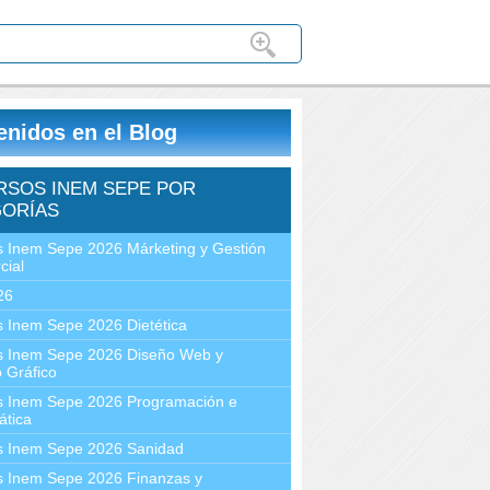
enidos en el Blog
RSOS INEM SEPE POR
ORÍAS
 Inem Sepe 2026 Márketing y Gestión
cial
26
 Inem Sepe 2026 Dietética
s Inem Sepe 2026 Diseño Web y
 Gráfico
s Inem Sepe 2026 Programación e
ática
s Inem Sepe 2026 Sanidad
s Inem Sepe 2026 Finanzas y