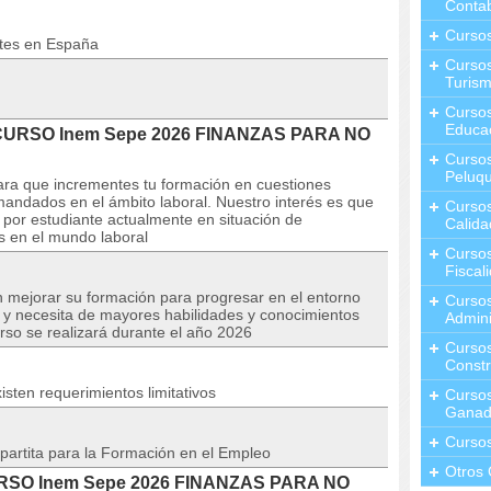
Contab
Curso
ntes en España
Cursos
Turis
Curso
Educa
l CURSO Inem Sepe 2026 FINANZAS PARA NO
Cursos
Peluqu
para que incrementes tu formación en cuestiones
andados en el ámbito laboral. Nuestro interés es que
Curso
 por estudiante actualmente en situación de
Calida
s en el mundo laboral
Curso
Fiscal
n mejorar su formación para progresar en el entorno
Curso
o y necesita de mayores habilidades y conocimientos
Admini
urso se realizará durante el año 2026
Cursos
Constr
isten requerimientos limitativos
Cursos
Ganad
Curso
partita para la Formación en el Empleo
Otros 
 CURSO Inem Sepe 2026 FINANZAS PARA NO