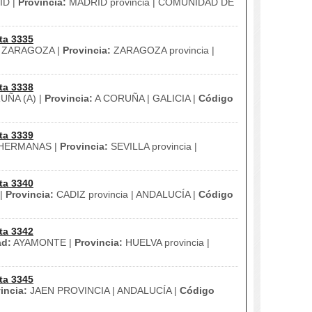
D |
Provincia:
MADRID provincia | COMUNIDAD DE
ta 3335
ZARAGOZA |
Provincia:
ZARAGOZA provincia |
ta 3338
ÑA (A) |
Provincia:
A CORUÑA | GALICIA |
Código
ta 3339
HERMANAS |
Provincia:
SEVILLA provincia |
ta 3340
|
Provincia:
CADIZ provincia | ANDALUCÍA |
Código
ta 3342
ad:
AYAMONTE |
Provincia:
HUELVA provincia |
ta 3345
incia:
JAEN PROVINCIA | ANDALUCÍA |
Código