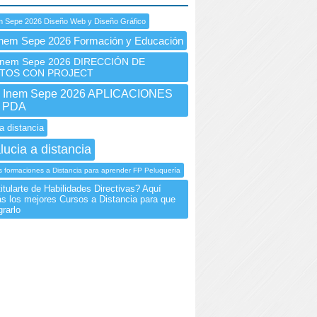
m Sepe 2026 Diseño Web y Diseño Gráfico
Inem Sepe 2026 Formación y Educación
nem Sepe 2026 DIRECCIÓN DE
TOS CON PROJECT
Inem Sepe 2026 APLICACIONES
 PDA
a distancia
lucia a distancia
 formaciones a Distancia para aprender FP Peluquería
tularte de Habilidades Directivas? Aquí
ás los mejores Cursos a Distancia para que
rarlo