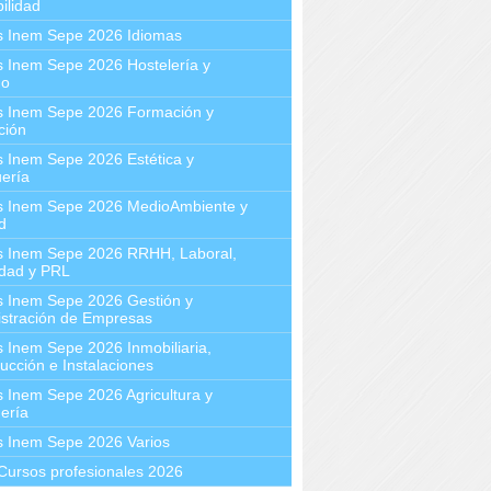
ilidad
s Inem Sepe 2026 Idiomas
 Inem Sepe 2026 Hostelería y
mo
s Inem Sepe 2026 Formación y
ción
 Inem Sepe 2026 Estética y
ería
s Inem Sepe 2026 MedioAmbiente y
d
s Inem Sepe 2026 RRHH, Laboral,
idad y PRL
s Inem Sepe 2026 Gestión y
stración de Empresas
 Inem Sepe 2026 Inmobiliaria,
ucción e Instalaciones
 Inem Sepe 2026 Agricultura y
ería
s Inem Sepe 2026 Varios
Cursos profesionales 2026