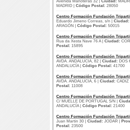
Avenida Manoteras 32 |
Ciudad:
MADRI
MADRID |
Código Postal:
28050
Centro Formación Fundación Triparti
Eduardo Jimeno Correas, s/n |
Ciudad:
ARAGÓN |
Código Postal:
50015
Centro Formación Fundación Triparti
Rua da Xesta Nave 76 A |
Ciudad:
CORU
Postal:
15895
Centro Formación Fundación Triparti
AVDA. ANDALUCIA, 82 |
Ciudad:
DOS 
ANDALUCÍA |
Código Postal:
41700
Centro Formación Fundación Triparti
AVDA. ANDALUCIA, 6 |
Ciudad:
CADIZ 
Postal:
11008
Centro Formación Fundación Triparti
C/ MUELLE DE PORTUGAL S/N |
Ciud
ANDALUCÍA |
Código Postal:
21400
Centro Formación Fundación Triparti
Juan Martin 30 |
Ciudad:
JODAR |
Prov
Postal:
23500