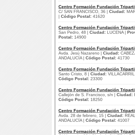
Centro Formación Fundación Triparti
C/ SAN FRANCISCO, 36 |
Ciudad:
MAR
|
Código Postal:
41620
Centro Formación Fundación Triparti
San Pedro, 48 |
Ciudad:
LUCENA |
Pro
Postal:
14900
Centro Formación Fundación Triparti
Avda. Jesú Nazareno |
Ciudad:
CABEZA
ANDALUCÍA |
Código Postal:
41730
Centro Formación Fundación Triparti
Santo Cristo, 8 |
Ciudad:
VILLACARRIL
Código Postal:
23300
Centro Formación Fundación Triparti
Callejón de S. Francisco, s/n |
Ciudad:
Código Postal:
18250
Centro Formación Fundación Triparti
Avda. 28 de febrero, 15 |
Ciudad:
REAL 
ANDALUCÍA |
Código Postal:
41007
Centro Formación Fundación Triparti