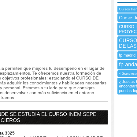
Cursos Ine
Cursos 
CURSO I
PROYEC
CURSO 
DE LAS
fp madrid 
fp anda
ncia permiten que mejores tu desempeño en el lugar de
 desplazamientos. Te ofrecemos nuestra formación de
4 Grandiosas
s objetivos profesionales: estudiando el CURSO DE
¿Buscas ti
dquirir los conocimientos y habilidades necesarias
encontrar
 y personal. Estamos a tu lado para que consigas
puedas log
as desenvolver con más suficiencia en el entorno
ntramos.
DE SE ESTUDIA EL CURSO INEM SEPE
NCIEROS
ta 3325