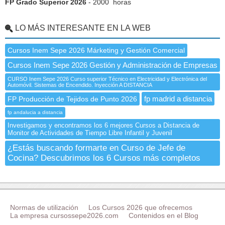
FP Grado Superior 2026
- 2000 horas
LO MÁS INTERESANTE EN LA WEB
Cursos Inem Sepe 2026 Márketing y Gestión Comercial
Cursos Inem Sepe 2026 Gestión y Administración de Empresas
CURSO Inem Sepe 2026 Curso superior Técnico en Electricidad y Electrónica del
Automóvil. Sistemas de Encendido. Inyección A DISTANCIA
fp madrid a distancia
FP Producción de Tejidos de Punto 2026
fp andalucia a distancia
Investigamos y encontramos los 6 mejores Cursos a Distancia de
Monitor de Actividades de Tiempo Libre Infantil y Juvenil
¿Estás buscando formarte en Curso de Jefe de
Cocina? Descubrimos los 6 Cursos más completos
Normas de utilización
Los Cursos 2026 que ofrecemos
La empresa cursossepe2026.com
Contenidos en el Blog