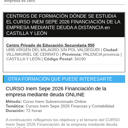
empresa es cero.
CENTROS DE FORMACIÓN DÓNDE SE ESTUDIA
EL CURSO INEM SEPE 2026 FINANCIACIÓN DE LA
EMPRESA MEDIANTE DEUDA A DISTANCIA en
CASTILLA Y LEÓN
Centro Privado de Educación Secundaria 950
URB.VIRGEN DEL MILAGRO,S/N POL.VALDEGUDI |
Ciudad:
VILLAMURIEL DE CERRATO |
Provincia:
PALENCIA provincia |
CASTILLA Y LEÓN |
Código Postal:
34190
OTRA FORMACIÓN QUE PUEDE INTERESARTE
CURSO Inem Sepe 2026 Financiación de la
empresa mediante deuda ONLINE
Método:
Curso Inem Subvencionado Online
Temática:
Cursos Inem Sepe 2026 Finanzas y Contabilidad
Duración:
72 horas
A continuación reflejamos los objetivos y el temario del CURSO
Inem Sepe 2026 Financiación de la empresa mediante deuda