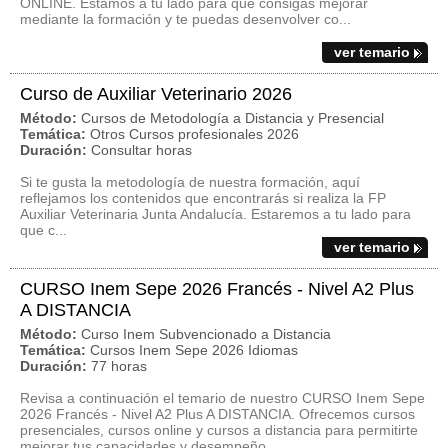
ONLINE. Estamos a tu lado para que consigas mejorar
mediante la formación y te puedas desenvolver co...
ver temario
Curso de Auxiliar Veterinario 2026
Método:
Cursos de Metodología a Distancia y Presencial
Temática:
Otros Cursos profesionales 2026
Duración:
Consultar horas
Si te gusta la metodología de nuestra formación, aquí
reflejamos los contenidos que encontrarás si realiza la FP
Auxiliar Veterinaria Junta Andalucía. Estaremos a tu lado para
que c...
ver temario
CURSO Inem Sepe 2026 Francés - Nivel A2 Plus
A DISTANCIA
Método:
Curso Inem Subvencionado a Distancia
Temática:
Cursos Inem Sepe 2026 Idiomas
Duración:
77 horas
Revisa a continuación el temario de nuestro CURSO Inem Sepe
2026 Francés - Nivel A2 Plus A DISTANCIA. Ofrecemos cursos
presenciales, cursos online y cursos a distancia para permitirte
mejorar tus capacidades y desempeño ...