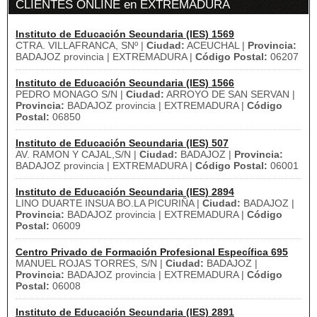
CLIENTES ONLINE en EXTREMADURA
Instituto de Educación Secundaria (IES) 1569
CTRA. VILLAFRANCA, SNº |
Ciudad:
ACEUCHAL |
Provincia:
BADAJOZ provincia | EXTREMADURA |
Código Postal:
06207
Instituto de Educación Secundaria (IES) 1566
PEDRO MONAGO S/N |
Ciudad:
ARROYO DE SAN SERVAN |
Provincia:
BADAJOZ provincia | EXTREMADURA |
Código
Postal:
06850
Instituto de Educación Secundaria (IES) 507
AV. RAMON Y CAJAL,S/N |
Ciudad:
BADAJOZ |
Provincia:
BADAJOZ provincia | EXTREMADURA |
Código Postal:
06001
Instituto de Educación Secundaria (IES) 2894
LINO DUARTE INSUA BO.LA PICURIÑA |
Ciudad:
BADAJOZ |
Provincia:
BADAJOZ provincia | EXTREMADURA |
Código
Postal:
06009
Centro Privado de Formación Profesional Específica 695
MANUEL ROJAS TORRES, S/N |
Ciudad:
BADAJOZ |
Provincia:
BADAJOZ provincia | EXTREMADURA |
Código
Postal:
06008
Instituto de Educación Secundaria (IES) 2891