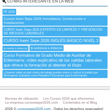
LO MÁS INTERESANTE EN LA WEB
FP 2026
Cursos Inem Sepe 2026 Inmobiliaria, Construcción e
Instalaciones
CURSO Inem Sepe 2026 EXPERTO EN LIMPIEZA Y PREVENCION
DE RIESGOS LABORALES
CURSO Inem Sepe 2026 INGLÉS BÁSICO NIVEL 2
fp andalucia a distancia
fp madrid a distancia
Curso Formativo de Grado Medio de Auxiliar de
Enfermería: vídeo explicativo de las salidas laborales
que ofrece la formación al obtener el título
¿Quieres saber en qué centro de trabajo puedes entrar y cuál es el sueldo que
devengarás al titularte como Panadero? Encuentra aquí la información
Normas de utilización
Los Cursos 2026 que ofrecemos
La empresa cursossepe2026.com
Contenidos en el Blog
2026 ©
cursossepe2026.com
: ¡Todos los derechos reservados!