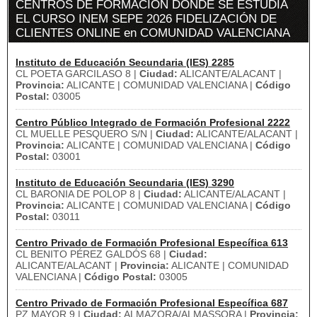
CENTROS DE FORMACIÓN DÓNDE SE ESTUDIA
EL CURSO INEM SEPE 2026 FIDELIZACIÓN DE
CLIENTES ONLINE en COMUNIDAD VALENCIANA
Instituto de Educación Secundaria (IES) 2285
CL POETA GARCILASO 8 |
Ciudad:
ALICANTE/ALACANT |
Provincia:
ALICANTE | COMUNIDAD VALENCIANA |
Código
Postal:
03005
Centro Público Integrado de Formación Profesional 2222
CL MUELLE PESQUERO S/N |
Ciudad:
ALICANTE/ALACANT |
Provincia:
ALICANTE | COMUNIDAD VALENCIANA |
Código
Postal:
03001
Instituto de Educación Secundaria (IES) 3290
CL BARONIA DE POLOP 8 |
Ciudad:
ALICANTE/ALACANT |
Provincia:
ALICANTE | COMUNIDAD VALENCIANA |
Código
Postal:
03011
Centro Privado de Formación Profesional Específica 613
CL BENITO PÉREZ GALDÓS 68 |
Ciudad:
ALICANTE/ALACANT |
Provincia:
ALICANTE | COMUNIDAD
VALENCIANA |
Código Postal:
03005
Centro Privado de Formación Profesional Específica 687
PZ MAYOR 9 |
Ciudad:
ALMAZORA/ALMASSORA |
Provincia: