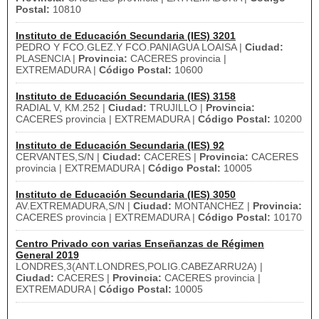
Postal:
10810
Instituto de Educación Secundaria (IES) 3201
PEDRO Y FCO.GLEZ.Y FCO.PANIAGUA LOAISA |
Ciudad:
PLASENCIA |
Provincia:
CACERES provincia |
EXTREMADURA |
Código Postal:
10600
Instituto de Educación Secundaria (IES) 3158
RADIAL V, KM.252 |
Ciudad:
TRUJILLO |
Provincia:
CACERES provincia | EXTREMADURA |
Código Postal:
10200
Instituto de Educación Secundaria (IES) 92
CERVANTES,S/N |
Ciudad:
CACERES |
Provincia:
CACERES
provincia | EXTREMADURA |
Código Postal:
10005
Instituto de Educación Secundaria (IES) 3050
AV.EXTREMADURA,S/N |
Ciudad:
MONTANCHEZ |
Provincia:
CACERES provincia | EXTREMADURA |
Código Postal:
10170
Centro Privado con varias Enseñanzas de Régimen
General 2019
LONDRES,3(ANT.LONDRES,POLIG.CABEZARRU2A) |
Ciudad:
CACERES |
Provincia:
CACERES provincia |
EXTREMADURA |
Código Postal:
10005