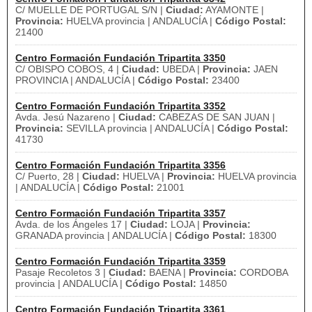
C/ MUELLE DE PORTUGAL S/N |
Ciudad:
AYAMONTE |
Provincia:
HUELVA provincia | ANDALUCÍA |
Código Postal:
21400
Centro Formación Fundación Tripartita 3350
C/ OBISPO COBOS, 4 |
Ciudad:
UBEDA |
Provincia:
JAEN
PROVINCIA | ANDALUCÍA |
Código Postal:
23400
Centro Formación Fundación Tripartita 3352
Avda. Jesú Nazareno |
Ciudad:
CABEZAS DE SAN JUAN |
Provincia:
SEVILLA provincia | ANDALUCÍA |
Código Postal:
41730
Centro Formación Fundación Tripartita 3356
C/ Puerto, 28 |
Ciudad:
HUELVA |
Provincia:
HUELVA provincia
| ANDALUCÍA |
Código Postal:
21001
Centro Formación Fundación Tripartita 3357
Avda. de los Ángeles 17 |
Ciudad:
LOJA |
Provincia:
GRANADA provincia | ANDALUCÍA |
Código Postal:
18300
Centro Formación Fundación Tripartita 3359
Pasaje Recoletos 3 |
Ciudad:
BAENA |
Provincia:
CORDOBA
provincia | ANDALUCÍA |
Código Postal:
14850
Centro Formación Fundación Tripartita 3361