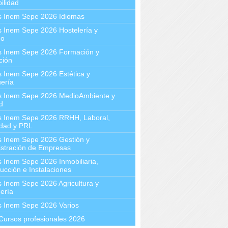
ilidad
s Inem Sepe 2026 Idiomas
 Inem Sepe 2026 Hostelería y
mo
s Inem Sepe 2026 Formación y
ción
 Inem Sepe 2026 Estética y
ería
s Inem Sepe 2026 MedioAmbiente y
d
s Inem Sepe 2026 RRHH, Laboral,
idad y PRL
s Inem Sepe 2026 Gestión y
stración de Empresas
 Inem Sepe 2026 Inmobiliaria,
ucción e Instalaciones
 Inem Sepe 2026 Agricultura y
ería
s Inem Sepe 2026 Varios
Cursos profesionales 2026