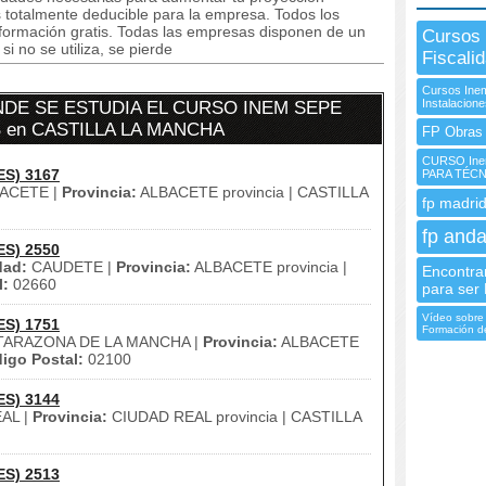
s totalmente deducible para la empresa. Todos los
formación gratis. Todas las empresas disponen de un
Cursos 
i no se utiliza, se pierde
Fiscali
Cursos Inem
Instalacion
DE SE ESTUDIA EL CURSO INEM SEPE
 en CASTILLA LA MANCHA
FP Obras 
CURSO Ine
ES) 3167
PARA TÉC
ACETE |
Provincia:
ALBACETE provincia | CASTILLA
fp madrid
fp anda
ES) 2550
dad:
CAUDETE |
Provincia:
ALBACETE provincia |
Encontra
l:
02660
para ser 
Vídeo sobre 
ES) 1751
Formación d
ARAZONA DE LA MANCHA |
Provincia:
ALBACETE
igo Postal:
02100
ES) 3144
AL |
Provincia:
CIUDAD REAL provincia | CASTILLA
ES) 2513