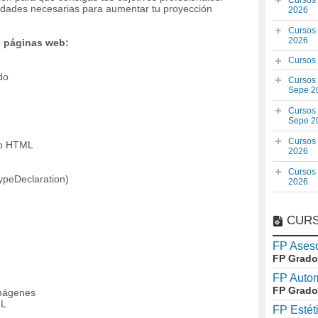
Cursos
lidades necesarias para aumentar tu proyección
2026
Cursos
2026
e páginas web:
Cursos
do
Cursos
Sepe 2
Cursos
Sepe 2
Cursos
to HTML
2026
Cursos
ypeDeclaration)
2026
CURS
FP Aseso
FP Grado
FP Auto
FP Grado
imágenes
ML
FP Estét