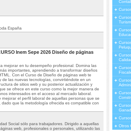
Contab
Curso
Cursos
Turis
toda España
Curso
Educa
Cursos
Peluqu
 CURSO Inem Sepe 2026 Diseño de páginas
Curso
Calida
ra mejorar en tu desempeño profesional. Domina las
Curso
más importantes, aprendiendo a transformar diseños
Fiscal
HTML. Con el Curso de Diseño de páginas web te
y de las nuevas tecnologías, convirtiéndote en un
Curso
uctura de sitios web y su posterior actualización y
Admini
que se ofrece en este curso como la mejor manera de
Cursos
umnos interesados en el acceso al mercado laboral.
Constr
mejorar el perfil laboral de aquellas personas que se
 dado que la metodología ofrecida es compatible con
Cursos
Ganad
Curso
dad Social sólo para trabajadores. Dirigido a aquellas
Otros 
ginas web, profesionales o personales, utilizando las