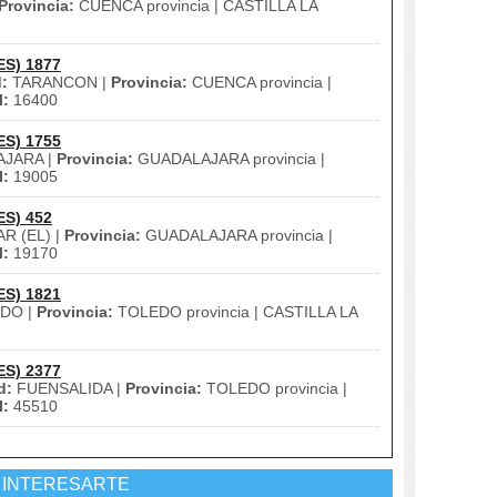
Provincia:
CUENCA provincia | CASTILLA LA
ES) 1877
:
TARANCON |
Provincia:
CUENCA provincia |
l:
16400
ES) 1755
JARA |
Provincia:
GUADALAJARA provincia |
l:
19005
ES) 452
R (EL) |
Provincia:
GUADALAJARA provincia |
l:
19170
ES) 1821
DO |
Provincia:
TOLEDO provincia | CASTILLA LA
ES) 2377
d:
FUENSALIDA |
Provincia:
TOLEDO provincia |
l:
45510
 INTERESARTE