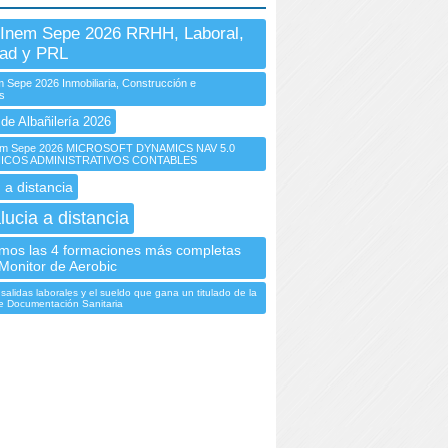
Inem Sepe 2026 RRHH, Laboral,
dad y PRL
 Sepe 2026 Inmobiliaria, Construcción e
es
de Albañilería 2026
m Sepe 2026 MICROSOFT DYNAMICS NAV 5.0
NICOS ADMINISTRATIVOS CONTABLES
 a distancia
lucia a distancia
mos las 4 formaciones más completas
Monitor de Aerobic
salidas laborales y el sueldo que gana un titulado de la
e Documentación Sanitaria