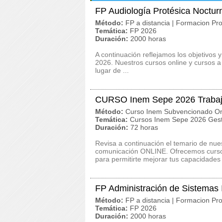
FP Audiología Protésica Noctur
Método:
FP a distancia | Formacion Pro
Temática:
FP 2026
Duración:
2000 horas
A continuación reflejamos los objetivos 
2026. Nuestros cursos online y cursos 
lugar de ...
CURSO Inem Sepe 2026 Trabaj
Método:
Curso Inem Subvencionado On
Temática:
Cursos Inem Sepe 2026 Gest
Duración:
72 horas
Revisa a continuación el temario de n
comunicación ONLINE. Ofrecemos cursos 
para permitirte mejorar tus capacidades
FP Administración de Sistemas
Método:
FP a distancia | Formacion Pro
Temática:
FP 2026
Duración:
2000 horas