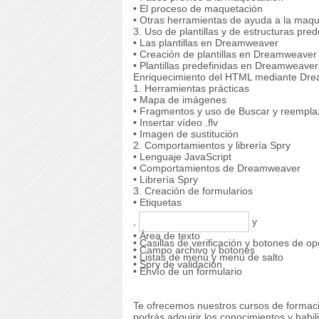
• El proceso de maquetación
• Otras herramientas de ayuda a la maq
3. Uso de plantillas y de estructuras pred
• Las plantillas en Dreamweaver
• Creación de plantillas en Dreamweaver
• Plantillas predefinidas en Dreamweaver
Enriquecimiento del HTML mediante Dr
1. Herramientas prácticas
• Mapa de imágenes
• Fragmentos y uso de Buscar y reempla
• Insertar vídeo .flv
• Imagen de sustitución
2. Comportamientos y librería Spry
• Lenguaje JavaScript
• Comportamientos de Dreamweaver
• Librería Spry
3. Creación de formularios
• Etiquetas
,
y
• Área de texto
• Casillas de verificación y botones de op
• Campo archivo y botones
• Listas de menú y menú de salto
• Spry de validación
• Envío de un formulario
Te ofrecemos nuestros cursos de formaci
podrás adquirir los conocimientos y habi