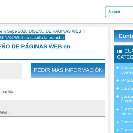
em Sepe 2026 DISEÑO DE PÁGINAS WEB
Cont
NAS WEB en castilla la mancha
SEÑO DE PÁGINAS WEB en
CU
CATEG
Cursos
PEDIR MÁS INFORMACIÓN
Comer
FP 20
Cursos
partita -
Curso
Diseño
Curso
 Web
Inform
Curso
Curso