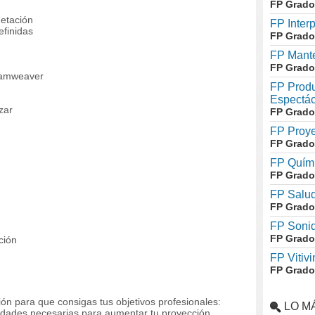
FP Grado
uetación
FP Inter
efinidas
FP Grado
FP Mante
FP Grado
eamweaver
FP Produ
Espectác
zar
FP Grado
FP Proye
FP Grado
FP Quími
FP Grado
FP Salud
FP Grado
FP Soni
FP Grado
ción
FP Vitivi
FP Grado
ón para que consigas tus objetivos profesionales:
LO M
lidades necesarias para aumentar tu proyección