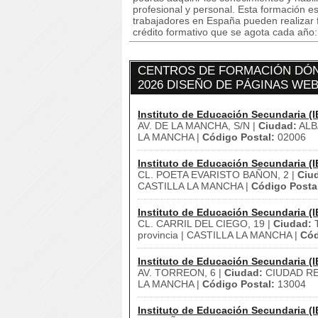
profesional y personal. Esta formación e
trabajadores en España pueden realizar 
crédito formativo que se agota cada año: s
CENTROS DE FORMACIÓN DÓN
2026 DISEÑO DE PÁGINAS WEB
Instituto de Educación Secundaria (I
AV. DE LA MANCHA, S/N |
Ciudad:
ALB
LA MANCHA |
Código Postal:
02006
Instituto de Educación Secundaria (I
CL. POETA EVARISTO BAÑON, 2 |
Ciu
CASTILLA LA MANCHA |
Código Posta
Instituto de Educación Secundaria (I
CL. CARRIL DEL CIEGO, 19 |
Ciudad:
T
provincia | CASTILLA LA MANCHA |
Cód
Instituto de Educación Secundaria (I
AV. TORREON, 6 |
Ciudad:
CIUDAD RE
LA MANCHA |
Código Postal:
13004
Instituto de Educación Secundaria (I