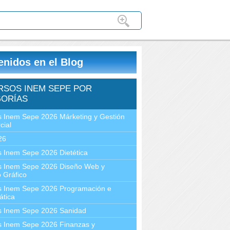
enidos en el Blog
RSOS INEM SEPE POR
ORÍAS
 Inem Sepe 2026 Márketing y Gestión
cial
26
 Inem Sepe 2026 Dietética
s Inem Sepe 2026 Diseño Web y
 Gráfico
s Inem Sepe 2026 Programación e
ática
s Inem Sepe 2026 Sanidad
s Inem Sepe 2026 Finanzas y