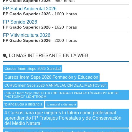
FP Grado Superior 2026
- 960 horas
FP Salud Ambiental 2026
FP Grado Superior 2026
- 1600 horas
FP Sonido 2026
FP Grado Superior 2026
- 1620 horas
FP Vitivinicultura 2026
FP Grado Superior 2026
- 2000 horas
LO MÁS INTERESANTE EN LA WEB
Cursos Inem Sepe 2026 Sanidad
Cursos Inem Sepe 2026 Formación y Educación
CURSO Inem Sepe 2026 MANIPULACION DE ALIMENTOS 90h
CURSO Inem Sepe 2026 FLUJO DE TRABAJO PARA FOTÓGRAFOS: ADOBE
PHOTOSHOP LIGHTROOM
fp andalucia a distancia
fp madrid a distancia
4 Cursos para que mejores tu futuro como profesional
aprendiendo FP Trabajos Forestales y de Conservación
del Medio Natural