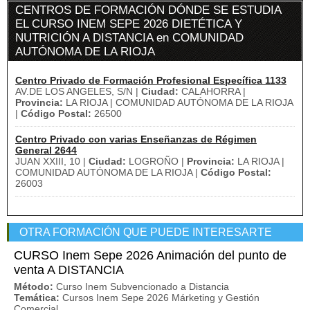
CENTROS DE FORMACIÓN DÓNDE SE ESTUDIA
EL CURSO INEM SEPE 2026 DIETÉTICA Y
NUTRICIÓN A DISTANCIA en COMUNIDAD
AUTÓNOMA DE LA RIOJA
Centro Privado de Formación Profesional Específica 1133
AV.DE LOS ANGELES, S/N |
Ciudad:
CALAHORRA |
Provincia:
LA RIOJA | COMUNIDAD AUTÓNOMA DE LA RIOJA
|
Código Postal:
26500
Centro Privado con varias Enseñanzas de Régimen
General 2644
JUAN XXIII, 10 |
Ciudad:
LOGROÑO |
Provincia:
LA RIOJA |
COMUNIDAD AUTÓNOMA DE LA RIOJA |
Código Postal:
26003
OTRA FORMACIÓN QUE PUEDE INTERESARTE
CURSO Inem Sepe 2026 Animación del punto de
venta A DISTANCIA
Método:
Curso Inem Subvencionado a Distancia
Temática:
Cursos Inem Sepe 2026 Márketing y Gestión
Comercial