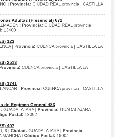
NO |
Provincia:
CIUDAD REAL provincia | CASTILLA
onas Adultas (Presencial) 672
LMADEN |
Provincia:
CIUDAD REAL provincia |
l:
13400
ES) 123
ENCA |
Provincia:
CUENCA provincia | CASTILLA LA
ES) 2513
Provincia:
CUENCA provincia | CASTILLA LA
ES) 1741
ALANCAR |
Provincia:
CUENCA provincia | CASTILLA
as de Régimen General 483
:
GUADALAJARA |
Provincia:
GUADALAJARA
igo Postal:
19002
ES) 407
, 6 |
Ciudad:
GUADALAJARA |
Provincia:
LA MANCHA |
Código Postal:
19004