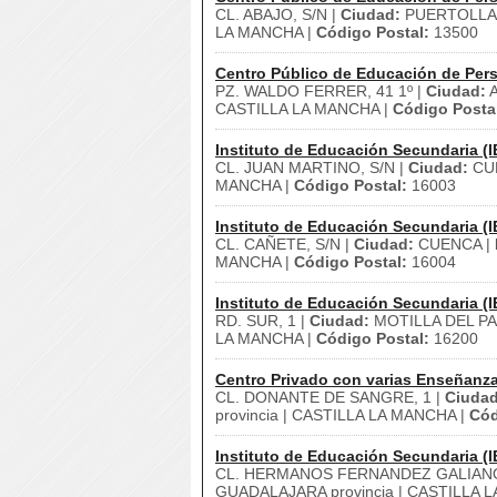
CL. ABAJO, S/N |
Ciudad:
PUERTOLLA
LA MANCHA |
Código Postal:
13500
Centro Público de Educación de Pers
PZ. WALDO FERRER, 41 1º |
Ciudad:
A
CASTILLA LA MANCHA |
Código Posta
Instituto de Educación Secundaria (I
CL. JUAN MARTINO, S/N |
Ciudad:
CU
MANCHA |
Código Postal:
16003
Instituto de Educación Secundaria (I
CL. CAÑETE, S/N |
Ciudad:
CUENCA |
MANCHA |
Código Postal:
16004
Instituto de Educación Secundaria (I
RD. SUR, 1 |
Ciudad:
MOTILLA DEL P
LA MANCHA |
Código Postal:
16200
Centro Privado con varias Enseñanz
CL. DONANTE DE SANGRE, 1 |
Ciudad
provincia | CASTILLA LA MANCHA |
Cód
Instituto de Educación Secundaria (I
CL. HERMANOS FERNANDEZ GALIANO
GUADALAJARA provincia | CASTILLA 