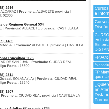
ES) 2516
Cursos
ALCARAZ |
Provincia:
ALBACETE provincia |
e Infor
l:
02300
Cursos
as de Régimen General 534
Diseño
E |
Provincia:
ALBACETE provincia | CASTILLA LA
CURSO 
en Inst
ES) 1463
Sistema
MANSA |
Provincia:
ALBACETE provincia | CASTILLA
DISTAN
FP Auto
onal Específica 1128
AR DE SAN JUAN |
Provincia:
CIUDAD REAL
fp andalu
igo Postal:
13600
FP Mant
ES) 2311
que más
Ciudad:
SOLANA (LA) |
Provincia:
CIUDAD REAL
igo Postal:
13240
¿Quiere
en Aten
ES) 1807
Distanc
|
Provincia:
CIUDAD REAL provincia | CASTILLA LA
Formac
onas Adultas (Presencial) 238