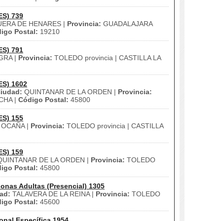
ES) 739
ERA DE HENARES |
Provincia:
GUADALAJARA
igo Postal:
19210
ES) 791
RA |
Provincia:
TOLEDO provincia | CASTILLA LA
ES) 1602
iudad:
QUINTANAR DE LA ORDEN |
Provincia:
CHA |
Código Postal:
45800
ES) 155
OCAÑA |
Provincia:
TOLEDO provincia | CASTILLA
ES) 159
UINTANAR DE LA ORDEN |
Provincia:
TOLEDO
igo Postal:
45800
onas Adultas (Presencial) 1305
ad:
TALAVERA DE LA REINA |
Provincia:
TOLEDO
igo Postal:
45600
onal Específica 1954