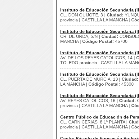
Instituto de Educación Secundaria (I
CL. DON QUIJOTE, 3 |
Ciudad:
YUNQU
provincia | CASTILLA LA MANCHA |
Cód
Instituto de Educación Secundaria (I
CR. DE URDA, S/N |
Ciudad:
CONSUEG
MANCHA |
Código Postal:
45700
Instituto de Educación Secundaria (I
AV. DE LOS REYES CATOLICOS, 14 |
C
TOLEDO provincia | CASTILLA LA MAN
Instituto de Educación Secundaria (I
CL. PUERTA DE MURCIA, 13 |
Ciudad:
LA MANCHA |
Código Postal:
45300
Instituto de Educación Secundaria (I
AV. REYES CATOLICOS, 16 |
Ciudad:
Q
provincia | CASTILLA LA MANCHA |
Cód
Centro Público de Educación de Pers
CL. CARNICERIAS, 8 1ª PLANTA |
Ciud
provincia | CASTILLA LA MANCHA |
Cód
Centro Privado de Formación Profesi