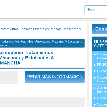
Cont
atamientos Faciales Orientales. Masaje, Máscaras y
CU
ratamientos Faciales Orientales. Masaje, Máscaras y
ancha
CATEG
 superior Tratamientos
Cursos
 Máscaras y Exfoliantes A
Comer
A MANCHA
FP 20
Cursos
PEDIR MÁS INFORMACIÓN
Curso
Diseño
Curso
Inform
Curso
Curso