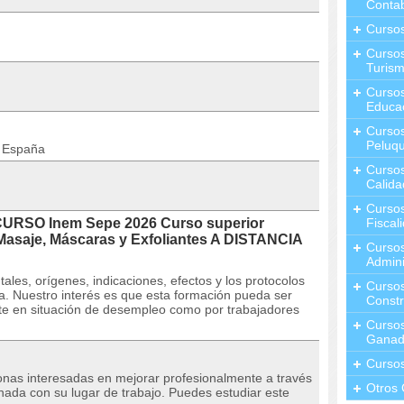
Contab
Curso
Cursos
Turis
Curso
Educa
Cursos
Peluqu
n España
Curso
Calida
Curso
CURSO Inem Sepe 2026 Curso superior
Fiscal
 Masaje, Máscaras y Exfoliantes A DISTANCIA
Curso
Admini
tales, orígenes, indicaciones, efectos y los protocolos
Cursos
ra. Nuestro interés es que esta formación pueda ser
Constr
nte en situación de desempleo como por trabajadores
Cursos
Ganad
Curso
sonas interesadas en mejorar profesionalmente a través
Otros 
nada con su lugar de trabajo. Puedes estudiar este