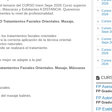
Cursos
2026
 y el temario del CURSO Inem Sepe 2026 Curso superior
je, Máscaras y Exfoliantes A DISTANCIA. Queremos
Cursos
entes tu nivel de profesionalidad.
2026
O Tratamientos Faciales Orientales. Masaje,
Cursos
Cursos
Sepe 2
 los tratamientos faciales orientales.
Cursos
 la correcta aplicación de la técnica oriental.
Sepe 2
ctos naturales.
de se realizará el tratamiento.
Cursos
2026
 mejor se adapte a la piel.
Cursos
2026
atamientos Faciales Orientales. Masaje, Máscaras
CURS
FP Aseso
aciales.
FP Grado
 del masaje balinés.
FP Auto
FP Grado
FP Estét