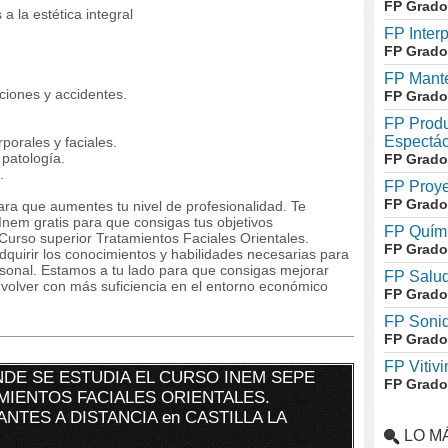
FP Grado
 a la estética integral
FP Inter
FP Grado
FP Mante
ciones y accidentes.
FP Grado
FP Produ
Espectác
porales y faciales.
 patología.
FP Grado
.
FP Proye
FP Grado
ra que aumentes tu nivel de profesionalidad. Te
nem gratis para que consigas tus objetivos
FP Quími
urso superior Tratamientos Faciales Orientales.
FP Grado
quirir los conocimientos y habilidades necesarias para
rsonal. Estamos a tu lado para que consigas mejorar
FP Salud
volver con más suficiencia en el entorno económico
FP Grado
FP Soni
FP Grado
FP Vitivi
DE SE ESTUDIA EL CURSO INEM SEPE
FP Grado
MIENTOS FACIALES ORIENTALES.
NTES A DISTANCIA en CASTILLA LA
LO M