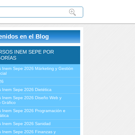
enidos en el Blog
RSOS INEM SEPE POR
ORÍAS
 Inem Sepe 2026 Márketing y Gestión
cial
26
 Inem Sepe 2026 Dietética
s Inem Sepe 2026 Diseño Web y
 Gráfico
s Inem Sepe 2026 Programación e
ática
s Inem Sepe 2026 Sanidad
s Inem Sepe 2026 Finanzas y