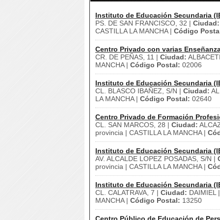
Instituto de Educación Secundaria (I
PS. DE SAN FRANCISCO, 32 |
Ciudad:
CASTILLA LA MANCHA |
Código Posta
Centro Privado con varias Enseñanz
CR. DE PEÑAS, 11 |
Ciudad:
ALBACET
MANCHA |
Código Postal:
02006
Instituto de Educación Secundaria (I
CL. BLASCO IBAÑEZ, S/N |
Ciudad:
AL
LA MANCHA |
Código Postal:
02640
Centro Privado de Formación Profesi
CL. SAN MARCOS, 28 |
Ciudad:
ALCAZ
provincia | CASTILLA LA MANCHA |
Cód
Instituto de Educación Secundaria (I
AV. ALCALDE LOPEZ POSADAS, S/N |
provincia | CASTILLA LA MANCHA |
Cód
Instituto de Educación Secundaria (I
CL. CALATRAVA, 7 |
Ciudad:
DAIMIEL 
MANCHA |
Código Postal:
13250
Centro Público de Educación de Pers