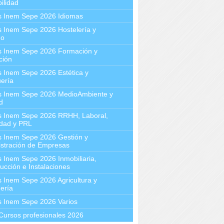
ilidad
s Inem Sepe 2026 Idiomas
 Inem Sepe 2026 Hostelería y
mo
s Inem Sepe 2026 Formación y
ción
 Inem Sepe 2026 Estética y
ería
s Inem Sepe 2026 MedioAmbiente y
d
s Inem Sepe 2026 RRHH, Laboral,
idad y PRL
s Inem Sepe 2026 Gestión y
stración de Empresas
 Inem Sepe 2026 Inmobiliaria,
ucción e Instalaciones
 Inem Sepe 2026 Agricultura y
ería
s Inem Sepe 2026 Varios
Cursos profesionales 2026