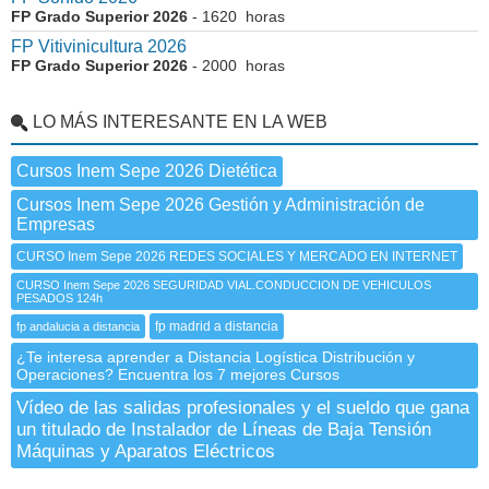
FP Grado Superior 2026
- 1620 horas
FP Vitivinicultura 2026
FP Grado Superior 2026
- 2000 horas
LO MÁS INTERESANTE EN LA WEB
Cursos Inem Sepe 2026 Dietética
Cursos Inem Sepe 2026 Gestión y Administración de
Empresas
CURSO Inem Sepe 2026 REDES SOCIALES Y MERCADO EN INTERNET
CURSO Inem Sepe 2026 SEGURIDAD VIAL.CONDUCCION DE VEHICULOS
PESADOS 124h
fp madrid a distancia
fp andalucia a distancia
¿Te interesa aprender a Distancia Logística Distribución y
Operaciones? Encuentra los 7 mejores Cursos
Vídeo de las salidas profesionales y el sueldo que gana
un titulado de Instalador de Líneas de Baja Tensión
Máquinas y Aparatos Eléctricos