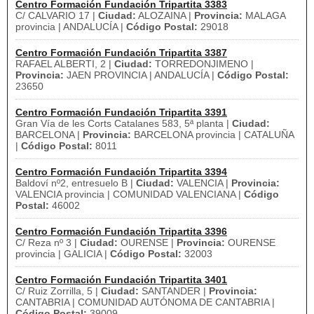
Centro Formación Fundación Tripartita 3383
C/ CALVARIO 17 |
Ciudad:
ALOZAINA |
Provincia:
MALAGA
provincia | ANDALUCÍA |
Código Postal:
29018
Centro Formación Fundación Tripartita 3387
RAFAEL ALBERTI, 2 |
Ciudad:
TORREDONJIMENO |
Provincia:
JAEN PROVINCIA | ANDALUCÍA |
Código Postal:
23650
Centro Formación Fundación Tripartita 3391
Gran Vía de les Corts Catalanes 583, 5ª planta |
Ciudad:
BARCELONA |
Provincia:
BARCELONA provincia | CATALUÑA
|
Código Postal:
8011
Centro Formación Fundación Tripartita 3394
Baldoví nº2, entresuelo B |
Ciudad:
VALENCIA |
Provincia:
VALENCIA provincia | COMUNIDAD VALENCIANA |
Código
Postal:
46002
Centro Formación Fundación Tripartita 3396
C/ Reza nº 3 |
Ciudad:
OURENSE |
Provincia:
OURENSE
provincia | GALICIA |
Código Postal:
32003
Centro Formación Fundación Tripartita 3401
C/ Ruiz Zorrilla, 5 |
Ciudad:
SANTANDER |
Provincia:
CANTABRIA | COMUNIDAD AUTÓNOMA DE CANTABRIA |
Código Postal:
39009