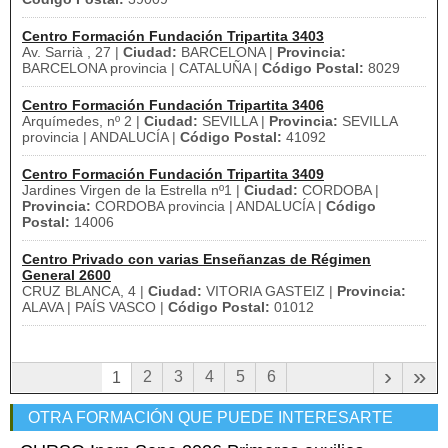
Centro Formación Fundación Tripartita 3403
Av. Sarrià , 27 |
Ciudad:
BARCELONA |
Provincia:
BARCELONA provincia | CATALUÑA |
Código Postal:
8029
Centro Formación Fundación Tripartita 3406
Arquímedes, nº 2 |
Ciudad:
SEVILLA |
Provincia:
SEVILLA
provincia | ANDALUCÍA |
Código Postal:
41092
Centro Formación Fundación Tripartita 3409
Jardines Virgen de la Estrella nº1 |
Ciudad:
CORDOBA |
Provincia:
CORDOBA provincia | ANDALUCÍA |
Código
Postal:
14006
Centro Privado con varias Enseñanzas de Régimen
General 2600
CRUZ BLANCA, 4 |
Ciudad:
VITORIA GASTEIZ |
Provincia:
ALAVA | PAÍS VASCO |
Código Postal:
01012
›
»
2
3
4
5
6
1
OTRA FORMACIÓN QUE PUEDE INTERESARTE