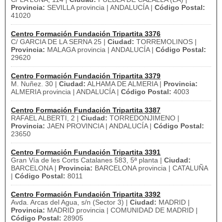
Provincia:
SEVILLA provincia | ANDALUCÍA |
Código Postal:
41020
Centro Formación Fundación Tripartita 3376
C/ GARCIA DE LA SERNA 25 |
Ciudad:
TORREMOLINOS |
Provincia:
MALAGA provincia | ANDALUCÍA |
Código Postal:
29620
Centro Formación Fundación Tripartita 3379
M. Nuñez. 30 |
Ciudad:
ALHAMA DE ALMERIA |
Provincia:
ALMERIA provincia | ANDALUCÍA |
Código Postal:
4003
Centro Formación Fundación Tripartita 3387
RAFAEL ALBERTI, 2 |
Ciudad:
TORREDONJIMENO |
Provincia:
JAEN PROVINCIA | ANDALUCÍA |
Código Postal:
23650
Centro Formación Fundación Tripartita 3391
Gran Vía de les Corts Catalanes 583, 5ª planta |
Ciudad:
BARCELONA |
Provincia:
BARCELONA provincia | CATALUÑA
|
Código Postal:
8011
Centro Formación Fundación Tripartita 3392
Avda. Arcas del Agua, s/n (Sector 3) |
Ciudad:
MADRID |
Provincia:
MADRID provincia | COMUNIDAD DE MADRID |
Código Postal:
28905