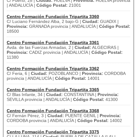
C/ Puerto, 28 |
Ciudad:
HUELVA |
Provincia:
HUELVA provincia
| ANDALUCÍA |
Código Postal:
21001
Centro Formación Fundación Tripartita 3360
C/ Luciano Fernández Alba, 2 bajo-G |
Ciudad:
GUADIX |
Provincia:
GRANADA provincia | ANDALUCÍA |
Código Postal:
18500
Centro Formación Fundación Tripartita 3361
Avda. de las Fuerzas Armadas, 2 |
Ciudad:
ALGECIRAS |
Provincia:
CADIZ provincia | ANDALUCÍA |
Código Postal:
11380
Centro Formación Fundación Tripartita 3362
C/ Feria, 6 |
Ciudad:
POZOBLANCO |
Provincia:
CORDOBA
provincia | ANDALUCÍA |
Código Postal:
14001
Centro Formación Fundación Tripartita 3365
C/ Blas Infante, 34 |
Ciudad:
CONSTANTINA |
Provincia:
SEVILLA provincia | ANDALUCÍA |
Código Postal:
41300
Centro Formación Fundación Tripartita 3368
C/ Fernán Pérez, 3 |
Ciudad:
PUENTE GENIL |
Provincia:
CORDOBA provincia | ANDALUCÍA |
Código Postal:
14002
Centro Formación Fundación Tripartita 3375
C/ LA LUNA, 114 |
Ciudad:
PUEBLA DE CAZALLA (LA) |