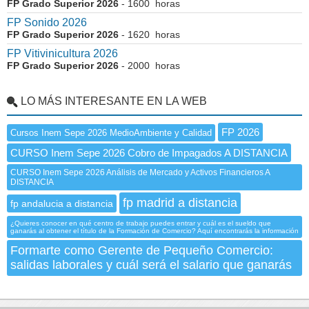
FP Grado Superior 2026
- 1600 horas
FP Sonido 2026
FP Grado Superior 2026
- 1620 horas
FP Vitivinicultura 2026
FP Grado Superior 2026
- 2000 horas
LO MÁS INTERESANTE EN LA WEB
FP 2026
Cursos Inem Sepe 2026 MedioAmbiente y Calidad
CURSO Inem Sepe 2026 Cobro de Impagados A DISTANCIA
CURSO Inem Sepe 2026 Análisis de Mercado y Activos Financieros A
DISTANCIA
fp madrid a distancia
fp andalucia a distancia
¿Quieres conocer en qué centro de trabajo puedes entrar y cuál es el sueldo que
ganarás al obtener el título de la Formación de Comercio? Aquí encontrarás la información
Formarte como Gerente de Pequeño Comercio:
salidas laborales y cuál será el salario que ganarás