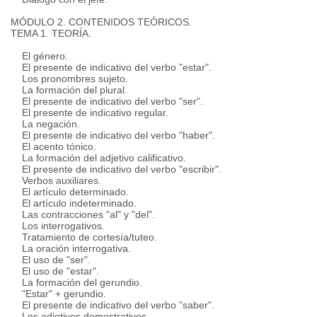
MÓDULO 2. CONTENIDOS TEÓRICOS.
TEMA 1. TEORÍA.
El género.
El presente de indicativo del verbo "estar".
Los pronombres sujeto.
La formación del plural.
El presente de indicativo del verbo "ser".
El presente de indicativo regular.
La negación.
El presente de indicativo del verbo "haber".
El acento tónico.
La formación del adjetivo calificativo.
El presente de indicativo del verbo "escribir".
Verbos auxiliares.
El artículo determinado.
El artículo indeterminado.
Las contracciones "al" y "del".
Los interrogativos.
Tratamiento de cortesía/tuteo.
La oración interrogativa.
El uso de "ser".
El uso de "estar".
La formación del gerundio.
"Estar" + gerundio.
El presente de indicativo del verbo "saber".
Los adjetivos demostrativos.