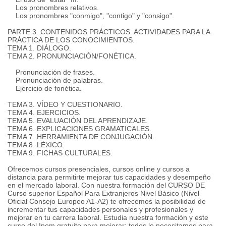
Los pronombres relativos.
Los pronombres "conmigo", "contigo" y "consigo".
PARTE 3. CONTENIDOS PRÁCTICOS. ACTIVIDADES PARA LA
PRÁCTICA DE LOS CONOCIMIENTOS.
TEMA 1. DIÁLOGO.
TEMA 2. PRONUNCIACIÓN/FONÉTICA.
Pronunciación de frases.
Pronunciación de palabras.
Ejercicio de fonética.
TEMA 3. VÍDEO Y CUESTIONARIO.
TEMA 4. EJERCICIOS.
TEMA 5. EVALUACIÓN DEL APRENDIZAJE.
TEMA 6. EXPLICACIONES GRAMATICALES.
TEMA 7. HERRAMIENTA DE CONJUGACIÓN.
TEMA 8. LÉXICO.
TEMA 9. FICHAS CULTURALES.
Ofrecemos cursos presenciales, cursos online y cursos a
distancia para permitirte mejorar tus capacidades y desempeño
en el mercado laboral. Con nuestra formación del CURSO DE
Curso superior Español Para Extranjeros Nivel Básico (Nivel
Oficial Consejo Europeo A1-A2) te ofrecemos la posibilidad de
incrementar tus capacidades personales y profesionales y
mejorar en tu carrera laboral. Estudia nuestra formación y este
curso del Inem gratuito para mejorar: todos lo necesitamos para