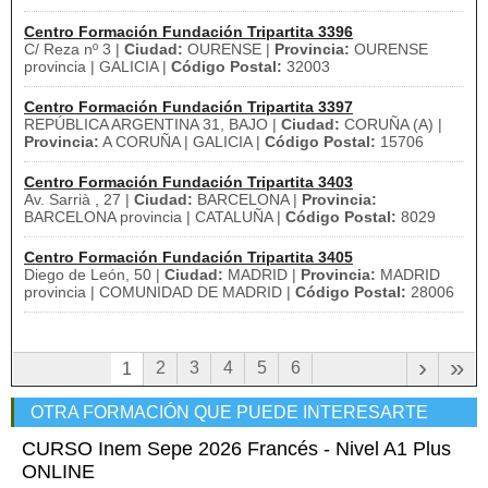
Centro Formación Fundación Tripartita 3396
C/ Reza nº 3 |
Ciudad:
OURENSE |
Provincia:
OURENSE
provincia | GALICIA |
Código Postal:
32003
Centro Formación Fundación Tripartita 3397
REPÚBLICA ARGENTINA 31, BAJO |
Ciudad:
CORUÑA (A) |
Provincia:
A CORUÑA | GALICIA |
Código Postal:
15706
Centro Formación Fundación Tripartita 3403
Av. Sarrià , 27 |
Ciudad:
BARCELONA |
Provincia:
BARCELONA provincia | CATALUÑA |
Código Postal:
8029
Centro Formación Fundación Tripartita 3405
Diego de León, 50 |
Ciudad:
MADRID |
Provincia:
MADRID
provincia | COMUNIDAD DE MADRID |
Código Postal:
28006
›
»
2
3
4
5
6
1
OTRA FORMACIÓN QUE PUEDE INTERESARTE
CURSO Inem Sepe 2026 Francés - Nivel A1 Plus
ONLINE