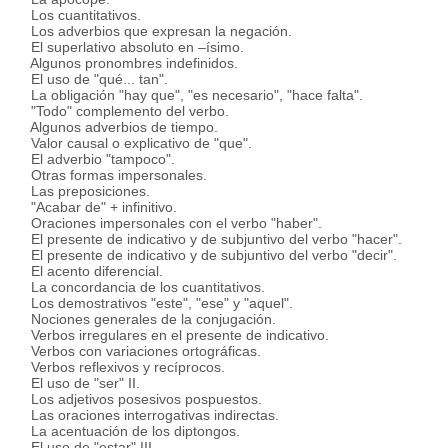
Los cuantitativos.
Los adverbios que expresan la negación.
El superlativo absoluto en –ísimo.
Algunos pronombres indefinidos.
El uso de "qué... tan".
La obligación "hay que", "es necesario", "hace falta".
"Todo" complemento del verbo.
Algunos adverbios de tiempo.
Valor causal o explicativo de "que".
El adverbio "tampoco".
Otras formas impersonales.
Las preposiciones.
"Acabar de" + infinitivo.
Oraciones impersonales con el verbo "haber".
El presente de indicativo y de subjuntivo del verbo "hacer".
El presente de indicativo y de subjuntivo del verbo "decir".
El acento diferencial.
La concordancia de los cuantitativos.
Los demostrativos "este", "ese" y "aquel".
Nociones generales de la conjugación.
Verbos irregulares en el presente de indicativo.
Verbos con variaciones ortográficas.
Verbos reflexivos y recíprocos.
El uso de "ser" II.
Los adjetivos posesivos pospuestos.
Las oraciones interrogativas indirectas.
La acentuación de los diptongos.
El uso de "estar" III.