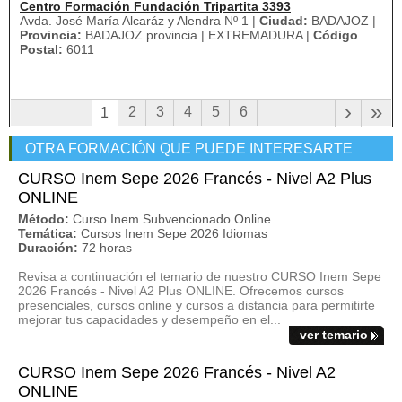
Centro Formación Fundación Tripartita 3393
Avda. José María Alcaráz y Alendra Nº 1 |
Ciudad:
BADAJOZ |
Provincia:
BADAJOZ provincia | EXTREMADURA |
Código
Postal:
6011
›
»
2
3
4
5
6
1
OTRA FORMACIÓN QUE PUEDE INTERESARTE
CURSO Inem Sepe 2026 Francés - Nivel A2 Plus
ONLINE
Método:
Curso Inem Subvencionado Online
Temática:
Cursos Inem Sepe 2026 Idiomas
Duración:
72 horas
Revisa a continuación el temario de nuestro CURSO Inem Sepe
2026 Francés - Nivel A2 Plus ONLINE. Ofrecemos cursos
presenciales, cursos online y cursos a distancia para permitirte
mejorar tus capacidades y desempeño en el...
ver temario
CURSO Inem Sepe 2026 Francés - Nivel A2
ONLINE