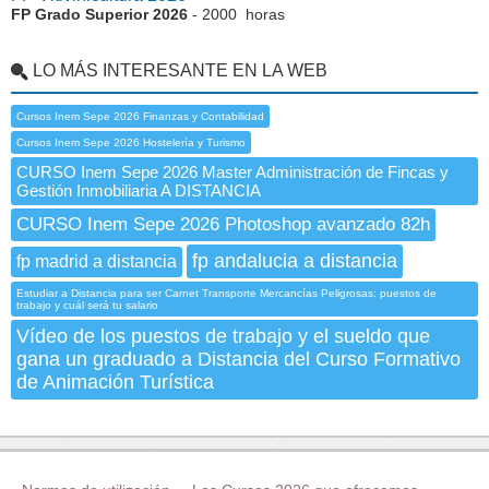
FP Grado Superior 2026
- 2000 horas
LO MÁS INTERESANTE EN LA WEB
Cursos Inem Sepe 2026 Finanzas y Contabilidad
Cursos Inem Sepe 2026 Hostelería y Turismo
CURSO Inem Sepe 2026 Master Administración de Fincas y
Gestión Inmobiliaria A DISTANCIA
CURSO Inem Sepe 2026 Photoshop avanzado 82h
fp andalucia a distancia
fp madrid a distancia
Estudiar a Distancia para ser Carnet Transporte Mercancías Peligrosas: puestos de
trabajo y cuál será tu salario
Vídeo de los puestos de trabajo y el sueldo que
gana un graduado a Distancia del Curso Formativo
de Animación Turística