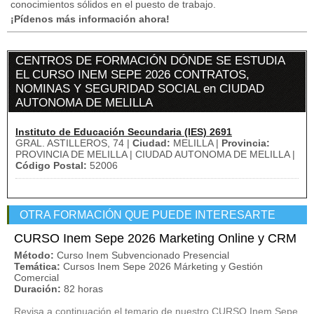
conocimientos sólidos en el puesto de trabajo.
¡Pídenos más información ahora!
CENTROS DE FORMACIÓN DÓNDE SE ESTUDIA
EL CURSO INEM SEPE 2026 CONTRATOS,
NOMINAS Y SEGURIDAD SOCIAL en CIUDAD
AUTONOMA DE MELILLA
Instituto de Educación Secundaria (IES) 2691
GRAL. ASTILLEROS, 74 |
Ciudad:
MELILLA |
Provincia:
PROVINCIA DE MELILLA | CIUDAD AUTONOMA DE MELILLA |
Código Postal:
52006
OTRA FORMACIÓN QUE PUEDE INTERESARTE
CURSO Inem Sepe 2026 Marketing Online y CRM
Método:
Curso Inem Subvencionado Presencial
Temática:
Cursos Inem Sepe 2026 Márketing y Gestión
Comercial
Duración:
82 horas
Revisa a continuación el temario de nuestro CURSO Inem Sepe