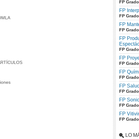
FP Grado
FP Inter
FP Grado
OMLA
FP Mante
FP Grado
FP Produ
Espectác
FP Grado
FP Proye
ARTÍCULOS
FP Grado
FP Quími
FP Grado
ciones
FP Salud
FP Grado
FP Soni
FP Grado
FP Vitivi
FP Grado
LO M