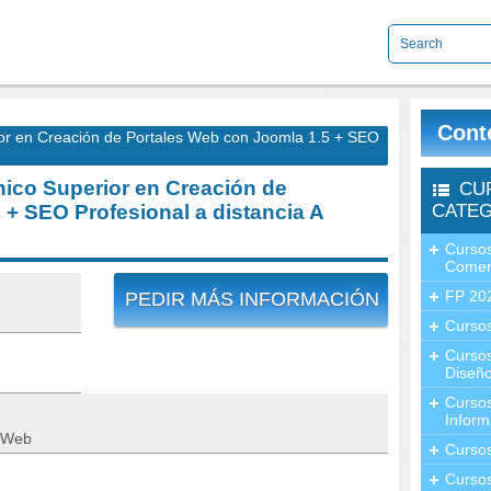
Cont
r en Creación de Portales Web con Joomla 1.5 + SEO
co Superior en Creación de
CU
 + SEO Profesional a distancia A
CATEG
Cursos
Comer
FP 20
PEDIR MÁS INFORMACIÓN
Cursos
Curso
Diseño
Curso
Inform
 Web
Curso
Curso