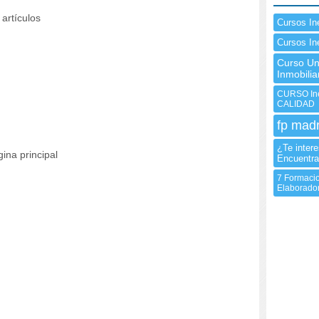
artículos
Cursos In
Cursos In
Curso Uni
Inmobilia
CURSO In
CALIDAD
fp madr
¿Te inter
ina principal
Encuentra
7 Formacio
Elaborador