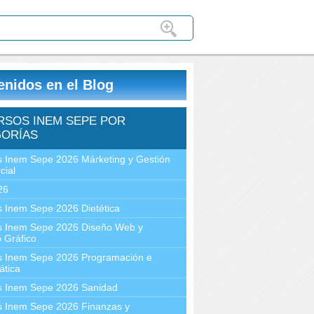
enidos en el Blog
RSOS INEM SEPE POR
ORÍAS
 Inem Sepe 2026 Márketing y Gestión
cial
26
 Inem Sepe 2026 Dietética
s Inem Sepe 2026 Diseño Web y
 Gráfico
s Inem Sepe 2026 Programación e
ática
s Inem Sepe 2026 Sanidad
s Inem Sepe 2026 Finanzas y