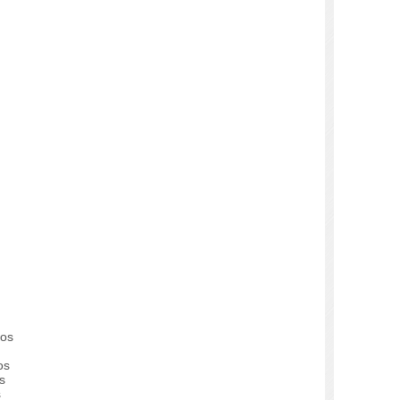
los
os
s
s