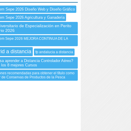
em Sepe 2026 Diseño Web y Diseño Gráfico
em Sepe 2026 Agricultura y Ganadería
versitario de Especialización en Perito
rio 2026
em Sepe 2026 MEJORA CONTINUA DE LA
id a distancia
fp andalucia a distancia
esa aprender a Distancia Controlador Aéreo?
 los 8 mejores Cursos
nes recomendadas para obtener el título como
 de Conservas de Productos de la Pesca