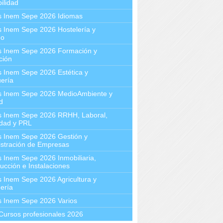
ilidad
s Inem Sepe 2026 Idiomas
 Inem Sepe 2026 Hostelería y
mo
s Inem Sepe 2026 Formación y
ción
 Inem Sepe 2026 Estética y
ería
s Inem Sepe 2026 MedioAmbiente y
d
s Inem Sepe 2026 RRHH, Laboral,
idad y PRL
s Inem Sepe 2026 Gestión y
stración de Empresas
 Inem Sepe 2026 Inmobiliaria,
ucción e Instalaciones
 Inem Sepe 2026 Agricultura y
ería
s Inem Sepe 2026 Varios
Cursos profesionales 2026