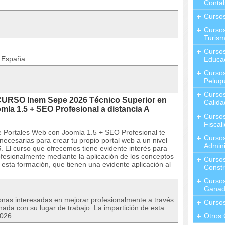
Contab
Curso
Cursos
Turis
Curso
n España
Educa
Cursos
Peluqu
Curso
CURSO Inem Sepe 2026 Técnico Superior en
Calida
la 1.5 + SEO Profesional a distancia A
Curso
Fiscal
e Portales Web con Joomla 1.5 + SEO Profesional te
Curso
necesarias para crear tu propio portal web a un nivel
Admini
. El curso que ofrecemos tiene evidente interés para
fesionalmente mediante la aplicación de los conceptos
Cursos
 esta formación, que tienen una evidente aplicación al
Constr
Cursos
Ganad
sonas interesadas en mejorar profesionalmente a través
Curso
nada con su lugar de trabajo. La impartición de esta
2026
Otros 