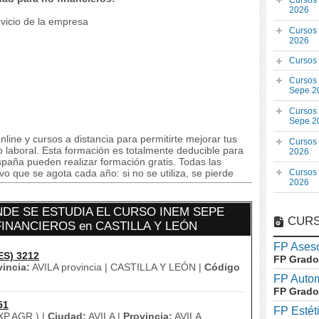
Cursos
2026
rvicio de la empresa
Cursos
2026
Cursos
Cursos
Sepe 2
Cursos
Sepe 2
line y cursos a distancia para permitirte mejorar tus
Cursos
laboral. Esta formación es totalmente deducible para
2026
paña pueden realizar formación gratis. Todas las
o que se agota cada año: si no se utiliza, se pierde
Cursos
2026
DE SE ESTUDIA EL CURSO INEM SEPE
CURS
FINANCIEROS en CASTILLA Y LEÓN
FP Aseso
ES) 3212
FP Grado
vincia:
AVILA provincia | CASTILLA Y LEÓN |
Código
FP Auto
FP Grado
51
FP Estét
P.AGR.) |
Ciudad:
AVILA |
Provincia:
AVILA