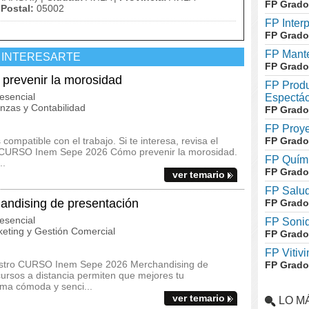
FP Grado
Postal:
05002
FP Inter
FP Grado
FP Mante
 INTERESARTE
FP Grado
revenir la morosidad
FP Produ
esencial
Espectác
zas y Contabilidad
FP Grado
FP Proye
ompatible con el trabajo. Si te interesa, revisa el
FP Grado
del CURSO Inem Sepe 2026 Cómo prevenir la morosidad.
FP Quími
..
FP Grado
ver temario
FP Salud
dising de presentación
FP Grado
esencial
FP Soni
eting y Gestión Comercial
FP Grado
FP Vitivi
uestro CURSO Inem Sepe 2026 Merchandising de
FP Grado
cursos a distancia permiten que mejores tu
rma cómoda y senci...
ver temario
LO M