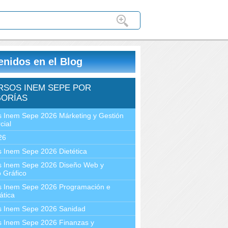
enidos en el Blog
RSOS INEM SEPE POR
ORÍAS
 Inem Sepe 2026 Márketing y Gestión
cial
26
 Inem Sepe 2026 Dietética
s Inem Sepe 2026 Diseño Web y
 Gráfico
s Inem Sepe 2026 Programación e
ática
s Inem Sepe 2026 Sanidad
s Inem Sepe 2026 Finanzas y