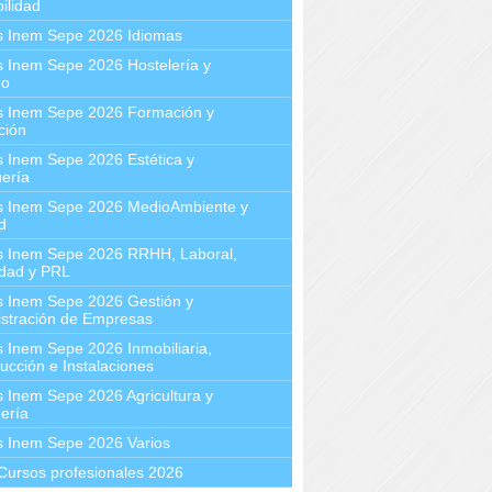
ilidad
s Inem Sepe 2026 Idiomas
 Inem Sepe 2026 Hostelería y
mo
s Inem Sepe 2026 Formación y
ción
 Inem Sepe 2026 Estética y
ería
s Inem Sepe 2026 MedioAmbiente y
d
s Inem Sepe 2026 RRHH, Laboral,
idad y PRL
s Inem Sepe 2026 Gestión y
stración de Empresas
 Inem Sepe 2026 Inmobiliaria,
ucción e Instalaciones
 Inem Sepe 2026 Agricultura y
ería
s Inem Sepe 2026 Varios
Cursos profesionales 2026