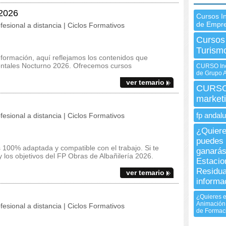
 2026
Cursos I
de Empr
fesional a distancia | Ciclos Formativos
Cursos
Turism
 formación, aquí reflejamos los contenidos que
Dentales Nocturno 2026. Ofrecemos cursos
CURSO Ine
de Grupo 
ver temario
CURSO 
market
fp andalu
fesional a distancia | Ciclos Formativos
¿Quiere
puedes 
100% adaptada y compatible con el trabajo. Si te
ganarás
 y los objetivos del FP Obras de Albañilería 2026.
Estacio
Residua
ver temario
informa
¿Quieres e
Animación 
fesional a distancia | Ciclos Formativos
de Formaci