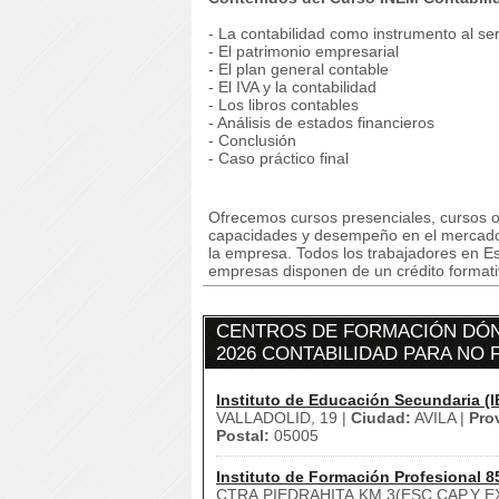
- La contabilidad como instrumento al se
- El patrimonio empresarial
- El plan general contable
- El IVA y la contabilidad
- Los libros contables
- Análisis de estados financieros
- Conclusión
- Caso práctico final
Ofrecemos cursos presenciales, cursos on
capacidades y desempeño en el mercado 
la empresa. Todos los trabajadores en Es
empresas disponen de un crédito formativ
CENTROS DE FORMACIÓN DÓN
2026 CONTABILIDAD PARA NO 
Instituto de Educación Secundaria (I
VALLADOLID, 19 |
Ciudad:
AVILA |
Pro
Postal:
05005
Instituto de Formación Profesional 8
CTRA.PIEDRAHITA,KM.3(ESC.CAP.Y EX