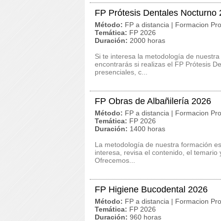
FP Prótesis Dentales Nocturno
Método:
FP a distancia | Formacion Pro
Temática:
FP 2026
Duración:
2000 horas
Si te interesa la metodología de nuestra
encontrarás si realizas el FP Prótesis 
presenciales, c...
FP Obras de Albañilería 2026
Método:
FP a distancia | Formacion Pro
Temática:
FP 2026
Duración:
1400 horas
La metodología de nuestra formación es 
interesa, revisa el contenido, el temario
Ofrecemos...
FP Higiene Bucodental 2026
Método:
FP a distancia | Formacion Pro
Temática:
FP 2026
Duración:
960 horas