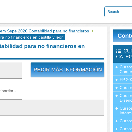
m Sepe 2026 Contabilidad para no financieros
Cont
no financieros en castilla y león
bilidad para no financieros en
CU
CATEG
Cursos
PEDIR MÁS INFORMACIÓN
Comer
FP 20
Cursos
partita -
Curso
Diseño
Curso
Inform
Curso
Curso