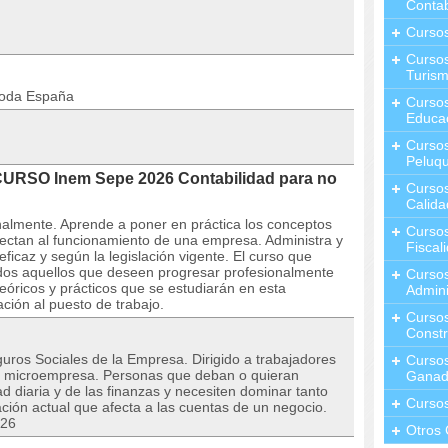
Contab
Curso
Cursos
Turis
toda España
Curso
Educa
Cursos
Peluqu
CURSO Inem Sepe 2026 Contabilidad para no
Curso
Calida
almente. Aprende a poner en práctica los conceptos
Curso
fectan al funcionamiento de una empresa. Administra y
Fiscal
ficaz y según la legislación vigente. El curso que
odos aquellos que deseen progresar profesionalmente
Curso
eóricos y prácticos que se estudiarán en esta
Admini
ción al puesto de trabajo.
Cursos
Constr
uros Sociales de la Empresa. Dirigido a trabajadores
Cursos
na microempresa. Personas que deban o quieran
Ganad
ad diaria y de las finanzas y necesiten dominar tanto
Curso
ación actual que afecta a las cuentas de un negocio.
026
Otros 