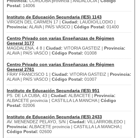
Provincia:
CORDOBA provincia | ANDALUCÍA |
Código
Postal:
14006
Instituto de Educación Secundaria (IES) 1143
VIRGEN DEL CARMEN 17 |
Ciudad:
LAUDIO/LLODIO |
Provincia:
ALAVA | PAÍS VASCO |
Código Postal:
01400
Centro Privado con varias Enseñanzas de Régimen
General 3177
MAGDALENA, 4 8 |
Ciudad:
VITORIA GASTEIZ |
Provincia:
ALAVA | PAÍS VASCO |
Código Postal:
01008
Centro Privado con varias Enseñanzas de Régimen
General 2761
FRAY FRANCISCO 1 |
Ciudad:
VITORIA GASTEIZ |
Provincia:
ALAVA | PAÍS VASCO |
Código Postal:
01007
Instituto de Educación Secundaria (IES) 951
PS. DE LA CUBA, 43 |
Ciudad:
ALBACETE |
Provincia:
ALBACETE provincia | CASTILLA LA MANCHA |
Código
Postal:
02006
Instituto de Educación Secundaria (IES) 2433
AV. MENENDEZ PELAYO, S/N |
Ciudad:
VILLARROBLEDO |
Provincia:
ALBACETE provincia | CASTILLA LA MANCHA |
Código Postal:
02600