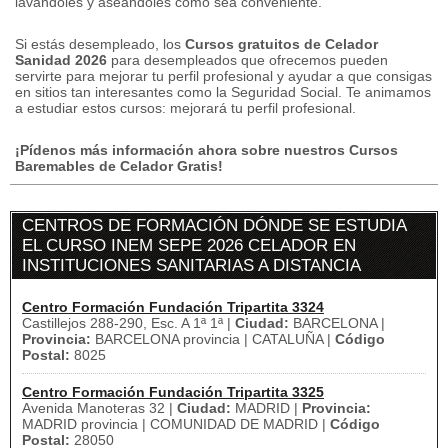
lavándoles y aseándoles como sea conveniente.
Si estás desempleado, los
Cursos gratuitos de Celador
Sanidad 2026
para desempleados que ofrecemos pueden
servirte para mejorar tu perfil profesional y ayudar a que consigas
en sitios tan interesantes como la Seguridad Social.
Te animamos
a estudiar estos cursos: mejorará tu perfil profesional.
¡Pídenos más información ahora sobre nuestros Cursos
Baremables de Celador Gratis!
CENTROS DE FORMACIÓN DÓNDE SE ESTUDIA
EL CURSO INEM SEPE 2026 CELADOR EN
INSTITUCIONES SANITARIAS A DISTANCIA
Centro Formación Fundación Tripartita 3324
Castillejos 288-290, Esc. A 1ª 1ª |
Ciudad:
BARCELONA |
Provincia:
BARCELONA provincia | CATALUÑA |
Código
Postal:
8025
Centro Formación Fundación Tripartita 3325
Avenida Manoteras 32 |
Ciudad:
MADRID |
Provincia:
MADRID provincia | COMUNIDAD DE MADRID |
Código
Postal:
28050