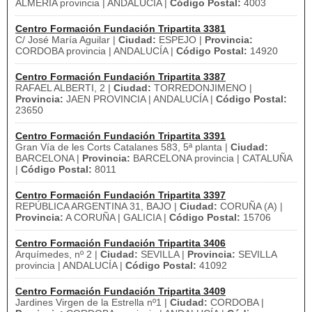
ALMERIA provincia | ANDALUCÍA |
Código Postal:
4003
Centro Formación Fundación Tripartita 3381
C/ José María Aguilar |
Ciudad:
ESPEJO |
Provincia:
CORDOBA provincia | ANDALUCÍA |
Código Postal:
14920
Centro Formación Fundación Tripartita 3387
RAFAEL ALBERTI, 2 |
Ciudad:
TORREDONJIMENO |
Provincia:
JAEN PROVINCIA | ANDALUCÍA |
Código Postal:
23650
Centro Formación Fundación Tripartita 3391
Gran Vía de les Corts Catalanes 583, 5ª planta |
Ciudad:
BARCELONA |
Provincia:
BARCELONA provincia | CATALUÑA
|
Código Postal:
8011
Centro Formación Fundación Tripartita 3397
REPÚBLICA ARGENTINA 31, BAJO |
Ciudad:
CORUÑA (A) |
Provincia:
A CORUÑA | GALICIA |
Código Postal:
15706
Centro Formación Fundación Tripartita 3406
Arquímedes, nº 2 |
Ciudad:
SEVILLA |
Provincia:
SEVILLA
provincia | ANDALUCÍA |
Código Postal:
41092
Centro Formación Fundación Tripartita 3409
Jardines Virgen de la Estrella nº1 |
Ciudad:
CORDOBA |