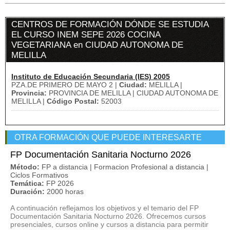
CENTROS DE FORMACIÓN DÓNDE SE ESTUDIA
EL CURSO INEM SEPE 2026 COCINA
VEGETARIANA en CIUDAD AUTONOMA DE
MELILLA
Instituto de Educación Secundaria (IES) 2005
PZA.DE PRIMERO DE MAYO 2 |
Ciudad:
MELILLA |
Provincia:
PROVINCIA DE MELILLA | CIUDAD AUTONOMA DE
MELILLA |
Código Postal:
52003
OTRA FORMACIÓN QUE PUEDE INTERESARTE
FP Documentación Sanitaria Nocturno 2026
Método:
FP a distancia | Formacion Profesional a distancia |
Ciclos Formativos
Temática:
FP 2026
Duración:
2000 horas
A continuación reflejamos los objetivos y el temario del FP
Documentación Sanitaria Nocturno 2026. Ofrecemos cursos
presenciales, cursos online y cursos a distancia para permitir