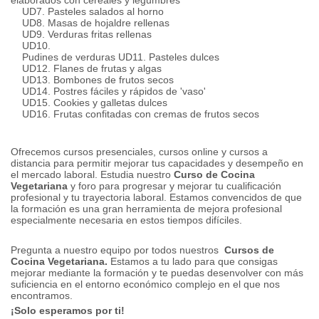
elaborados con cereales y legumbres
UD7.
Pasteles salados al horno
UD8.
Masas de hojaldre rellenas
UD9.
Verduras fritas rellenas
UD10.
Pudines
de verduras
UD11.
Pasteles dulces
UD12.
Flanes de frutas y algas
UD13.
Bombones de frutos secos
UD14.
Postres fáciles y rápidos de 'vaso'
UD15.
Cookies y galletas dulces
UD16.
Frutas confitadas con cremas de frutos secos
Ofrecemos cursos presenciales, cursos online y cursos a
distancia para permitir mejorar tus capacidades y desempeño en
el mercado laboral.
Estudia nuestro
Curso de Cocina
Vegetariana
y foro para progresar y mejorar tu cualificación
profesional y tu trayectoria laboral.
Estamos convencidos de que
la formación es una gran herramienta de mejora profesional
especialmente necesaria en estos tiempos difíciles.
Pregunta a nuestro equipo por todos nuestros
Cursos de
Cocina Vegetariana.
Estamos a tu lado para que consigas
mejorar mediante la formación y te puedas desenvolver con más
suficiencia en el entorno económico complejo en el que nos
encontramos.
¡Solo esperamos por ti!