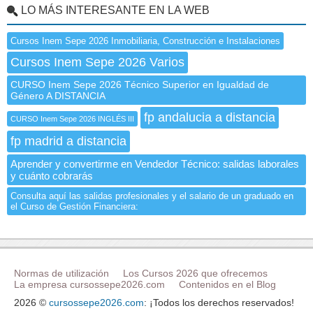
LO MÁS INTERESANTE EN LA WEB
Cursos Inem Sepe 2026 Inmobiliaria, Construcción e Instalaciones
Cursos Inem Sepe 2026 Varios
CURSO Inem Sepe 2026 Técnico Superior en Igualdad de
Género A DISTANCIA
fp andalucia a distancia
CURSO Inem Sepe 2026 INGLÉS III
fp madrid a distancia
Aprender y convertirme en Vendedor Técnico: salidas laborales
y cuánto cobrarás
Consulta aquí las salidas profesionales y el salario de un graduado en
el Curso de Gestión Financiera:
Normas de utilización
Los Cursos 2026 que ofrecemos
La empresa cursossepe2026.com
Contenidos en el Blog
2026 ©
cursossepe2026.com
: ¡Todos los derechos reservados!