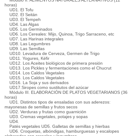
Módulo II.
ALIMENTOS NATURALES ALTERNATIVOS (12
horas)
UD1.
El Tofu
UD2.
El Seitán
UD3.
El Tempeh
UD4.
Las Algas
UD5.
Los Germinados
UD6.
Los Cereales: Mijo, Quinoa, Trigo Sarraceno, etc
UD7.
Las Harinas integrales
UD8.
Las Legumbres
UD9.
Las Semillas
UD10.
Levadura de Cerveza, Germen de Trigo
UD11.
Yogures, Kéfir
UD12.
Los Aceites biológicos de primera presión
UD13.
Los Pickles y fermentaciones como el Chucrut
UD14.
Los Caldos Vegetales
UD15.
Los Caldos Vegetales
UD16.
La Soja y sus derivados
UD17.
Siropes como sustitutos del azúcar
Módulo III.
ELABORACIÓN DE PLATOS VEGETARIANOS (36
horas)
UD1.
Distintos tipos de ensaladas con sus aderezos:
mayonesas de semillas y frutos secos
UD2.
Verduras y frutas como guarnición
UD3.
Cremas vegetales, potajes y sopas
UD4.
Patés
vegetales
UD5.
Galletas de semillas y hierbas
UD6.
Croquetas, albóndigas, hamburguesas y escalopes