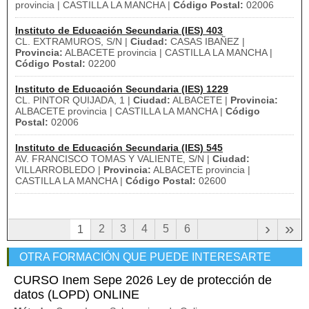
provincia | CASTILLA LA MANCHA |
Código Postal:
02006
Instituto de Educación Secundaria (IES) 403
CL. EXTRAMUROS, S/N |
Ciudad:
CASAS IBAÑEZ |
Provincia:
ALBACETE provincia | CASTILLA LA MANCHA |
Código Postal:
02200
Instituto de Educación Secundaria (IES) 1229
CL. PINTOR QUIJADA, 1 |
Ciudad:
ALBACETE |
Provincia:
ALBACETE provincia | CASTILLA LA MANCHA |
Código
Postal:
02006
Instituto de Educación Secundaria (IES) 545
AV. FRANCISCO TOMAS Y VALIENTE, S/N |
Ciudad:
VILLARROBLEDO |
Provincia:
ALBACETE provincia |
CASTILLA LA MANCHA |
Código Postal:
02600
›
»
2
3
4
5
6
1
OTRA FORMACIÓN QUE PUEDE INTERESARTE
CURSO Inem Sepe 2026 Ley de protección de
datos (LOPD) ONLINE