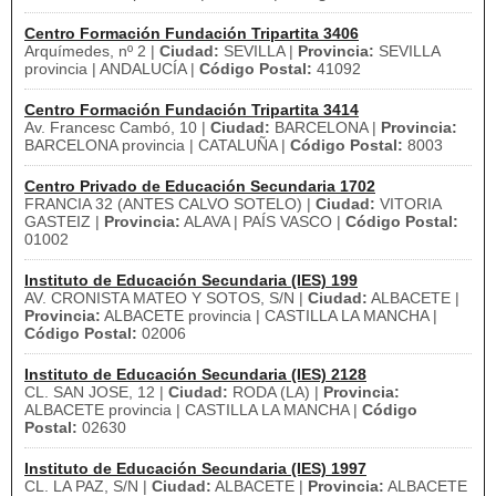
Centro Formación Fundación Tripartita 3406
Arquímedes, nº 2 |
Ciudad:
SEVILLA |
Provincia:
SEVILLA
provincia | ANDALUCÍA |
Código Postal:
41092
Centro Formación Fundación Tripartita 3414
Av. Francesc Cambó, 10 |
Ciudad:
BARCELONA |
Provincia:
BARCELONA provincia | CATALUÑA |
Código Postal:
8003
Centro Privado de Educación Secundaria 1702
FRANCIA 32 (ANTES CALVO SOTELO) |
Ciudad:
VITORIA
GASTEIZ |
Provincia:
ALAVA | PAÍS VASCO |
Código Postal:
01002
Instituto de Educación Secundaria (IES) 199
AV. CRONISTA MATEO Y SOTOS, S/N |
Ciudad:
ALBACETE |
Provincia:
ALBACETE provincia | CASTILLA LA MANCHA |
Código Postal:
02006
Instituto de Educación Secundaria (IES) 2128
CL. SAN JOSE, 12 |
Ciudad:
RODA (LA) |
Provincia:
ALBACETE provincia | CASTILLA LA MANCHA |
Código
Postal:
02630
Instituto de Educación Secundaria (IES) 1997
CL. LA PAZ, S/N |
Ciudad:
ALBACETE |
Provincia:
ALBACETE