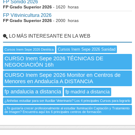
FP Sonido 2026
FP Grado Superior 2026
- 1620 horas
FP Vitivinicultura 2026
FP Grado Superior 2026
- 2000 horas
LO MÁS INTERESANTE EN LA WEB
Cursos Inem Sepe 2026 Sanidad
Cursos Inem Sepe 2026 Dietética
CURSO Inem Sepe 2026 TÉCNICAS DE
NEGOCIACIÓN 16h
CURSO Inem Sepe 2026 Monitor en Centros de
Menores en Andalucía A DISTANCIA
fp andalucia a distancia
fp madrid a distancia
¿Anhelas estudiar para ser Auxiliar Veterinario? Los 4 principales Cursos para lograrlo
¿Te gustaría crecer profesionalmente al estudiar Iluminación Captación y Tratamiento
de Imagen? Encuentra aquí los 6 principales centros de formación