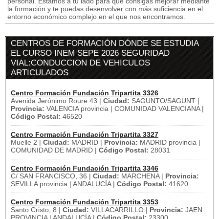
personal. Estamos a tu lado para que consigas mejorar mediante
la formación y te puedas desenvolver con más suficiencia en el
entorno económico complejo en el que nos encontramos.
CENTROS DE FORMACIÓN DÓNDE SE ESTUDIA
EL CURSO INEM SEPE 2026 SEGURIDAD
VIAL:CONDUCCION DE VEHICULOS
ARTICULADOS
Centro Formación Fundación Tripartita 3326
Avenida Jerónimo Roure 43 |
Ciudad:
SAGUNTO/SAGUNT |
Provincia:
VALENCIA provincia | COMUNIDAD VALENCIANA |
Código Postal:
46520
Centro Formación Fundación Tripartita 3327
Muelle 2 |
Ciudad:
MADRID |
Provincia:
MADRID provincia |
COMUNIDAD DE MADRID |
Código Postal:
28031
Centro Formación Fundación Tripartita 3346
C/ SAN FRANCISCO, 36 |
Ciudad:
MARCHENA |
Provincia:
SEVILLA provincia | ANDALUCÍA |
Código Postal:
41620
Centro Formación Fundación Tripartita 3353
Santo Cristo, 8 |
Ciudad:
VILLACARRILLO |
Provincia:
JAEN
PROVINCIA | ANDALUCÍA |
Código Postal:
23300