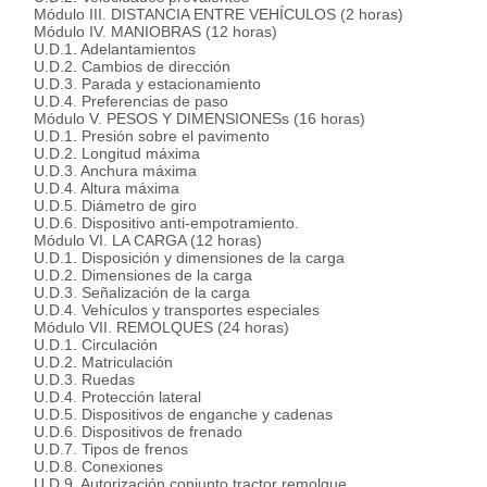
Módulo III. DISTANCIA ENTRE VEHÍCULOS (2 horas)
Módulo IV. MANIOBRAS (12 horas)
U.D.1. Adelantamientos
U.D.2. Cambios de dirección
U.D.3. Parada y estacionamiento
U.D.4. Preferencias de paso
Módulo V. PESOS Y DIMENSIONESs (16 horas)
U.D.1. Presión sobre el pavimento
U.D.2. Longitud máxima
U.D.3. Anchura máxima
U.D.4. Altura máxima
U.D.5. Diámetro de giro
U.D.6. Dispositivo anti-empotramiento.
Módulo VI. LA CARGA (12 horas)
U.D.1. Disposición y dimensiones de la carga
U.D.2. Dimensiones de la carga
U.D.3. Señalización de la carga
U.D.4. Vehículos y transportes especiales
Módulo VII. REMOLQUES (24 horas)
U.D.1. Circulación
U.D.2. Matriculación
U.D.3. Ruedas
U.D.4. Protección lateral
U.D.5. Dispositivos de enganche y cadenas
U.D.6. Dispositivos de frenado
U.D.7. Tipos de frenos
U.D.8. Conexiones
U.D.9. Autorización conjunto tractor remolque