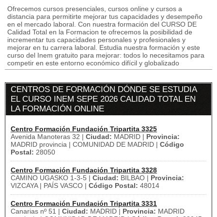
Ofrecemos cursos presenciales, cursos online y cursos a
distancia para permitirte mejorar tus capacidades y desempeño
en el mercado laboral. Con nuestra formación del CURSO DE
Calidad Total en la Formacion te ofrecemos la posibilidad de
incrementar tus capacidades personales y profesionales y
mejorar en tu carrera laboral. Estudia nuestra formación y este
curso del Inem gratuito para mejorar: todos lo necesitamos para
competir en este entorno económico difícil y globalizado
CENTROS DE FORMACIÓN DÓNDE SE ESTUDIA
EL CURSO INEM SEPE 2026 CALIDAD TOTAL EN
LA FORMACIÓN ONLINE
Centro Formación Fundación Tripartita 3325
Avenida Manoteras 32 |
Ciudad:
MADRID |
Provincia:
MADRID provincia | COMUNIDAD DE MADRID |
Código
Postal:
28050
Centro Formación Fundación Tripartita 3328
CAMINO UGASKO 1-3-5 |
Ciudad:
BILBAO |
Provincia:
VIZCAYA | PAÍS VASCO |
Código Postal:
48014
Centro Formación Fundación Tripartita 3331
Canarias nº 51 |
Ciudad:
MADRID |
Provincia:
MADRID