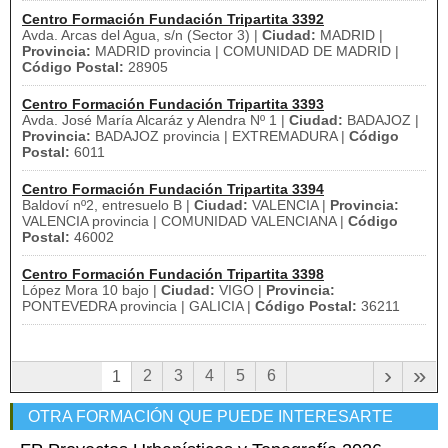
Centro Formación Fundación Tripartita 3392
Avda. Arcas del Agua, s/n (Sector 3) |
Ciudad:
MADRID |
Provincia:
MADRID provincia | COMUNIDAD DE MADRID |
Código Postal:
28905
Centro Formación Fundación Tripartita 3393
Avda. José María Alcaráz y Alendra Nº 1 |
Ciudad:
BADAJOZ |
Provincia:
BADAJOZ provincia | EXTREMADURA |
Código
Postal:
6011
Centro Formación Fundación Tripartita 3394
Baldoví nº2, entresuelo B |
Ciudad:
VALENCIA |
Provincia:
VALENCIA provincia | COMUNIDAD VALENCIANA |
Código
Postal:
46002
Centro Formación Fundación Tripartita 3398
López Mora 10 bajo |
Ciudad:
VIGO |
Provincia:
PONTEVEDRA provincia | GALICIA |
Código Postal:
36211
›
»
2
3
4
5
6
1
OTRA FORMACIÓN QUE PUEDE INTERESARTE